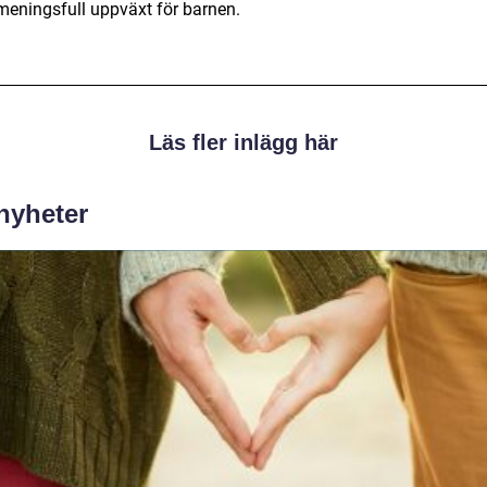
meningsfull uppväxt för barnen.
Läs fler inlägg här
 nyheter