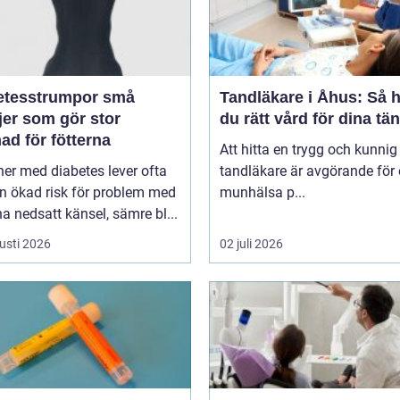
tesstrumpor små
Tandläkare i Åhus: Så h
jer som gör stor
du rätt vård för dina tä
nad för fötterna
Att hitta en trygg och kunnig
er med diabetes lever ofta
tandläkare är avgörande för 
n ökad risk för problem med
munhälsa p...
fötterna nedsatt känsel, sämre bl...
usti 2026
02 juli 2026