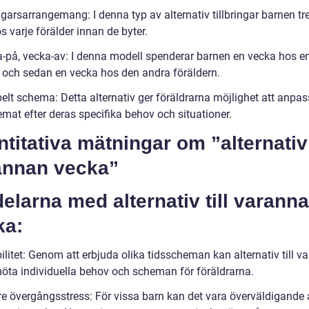
garsarrangemang: I denna typ av alternativ tillbringar barnen tre
s varje förälder innan de byter.
a-på, vecka-av: I denna modell spenderar barnen en vecka hos e
r och sedan en vecka hos den andra föräldern.
belt schema: Detta alternativ ger föräldrarna möjlighet att anpa
mat efter deras specifika behov och situationer.
titativa mätningar om ”alternativ 
annan vecka”
elarna med alternativ till varann
ka:
bilitet: Genom att erbjuda olika tidsscheman kan alternativ till 
öta individuella behov och scheman för föräldrarna.
re övergångsstress: För vissa barn kan det vara överväldigande 