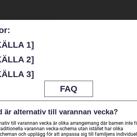
or:
KÄLLA 1]
KÄLLA 2]
KÄLLA 3]
FAQ
 är alternativ till varannan vecka?
nativ till varannan vecka är olika arrangemang där barnen inte fö
raditionella varannan vecka-schema utan istället har olika
cheman och upplägg för att anpassa sig till familjens individuel