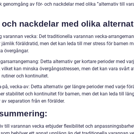
sk genomgång av för- och nackdelar med olika ”alternativ till va
 och nackdelar med olika alternat
ig varannan vecka: Det traditionella varannan vecka-arrangema
 jämlik föräldratid, men det kan leda till mer stress för barnen 
ta övergångar.
agarsarrangemang: Detta alternativ ger kortare perioder med var
r, vilket kan minska övergångsstressen, men det kan vara svårt a
 rutiner och kontinuitet.
-på, vecka-av: Detta alternativ ger längre perioder med varje förä
er stabilitet och kontinuitet för barnen, men det kan leda till län
 av separation från en förälder.
tsummering:
iv till varannan vecka erbjuder flexibilitet och anpassningsbarhet
r som behöver ett annat upplägg än det traditionella varannan v