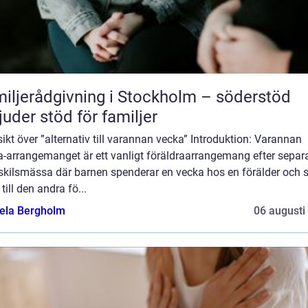
iljerådgivning i Stockholm – söderstöd
juder stöd för familjer
ikt över ”alternativ till varannan vecka” Introduktion: Varannan
a-arrangemanget är ett vanligt föräldraarrangemang efter separ
r skilsmässa där barnen spenderar en vecka hos en förälder och 
 till den andra fö...
ela Bergholm
06 augusti