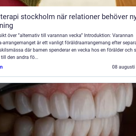
pi stockholm när relationer behöver ny
tning
ikt över ”alternativ till varannan vecka” Introduktion: Varannan
a-arrangemanget är ett vanligt föräldraarrangemang efter separ
r skilsmässa där barnen spenderar en vecka hos en förälder och 
 till den andra fö...
n
08 augusti