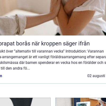
Naprapat borås när kroppen säger ifrån
ikt över ”alternativ till varannan vecka” Introduktion: Varannan
a-arrangemanget är ett vanligt föräldraarrangemang efter separ
r skilsmässa där barnen spenderar en vecka hos en förälder och 
 till den andra fö...
n
02 augusti