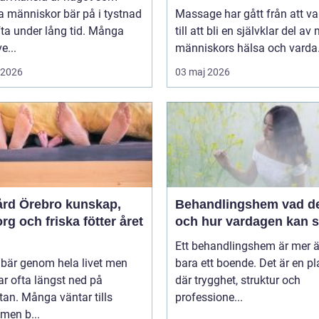
 människor bär på i tystnad
Massage har gått från att va
ta under lång tid. Många
till att bli en självklar del a
e...
människors hälsa och varda.
i 2026
03 maj 2026
 Örebro kunskap,
Behandlingshem vad det är
g och friska fötter året
och hur vardagen kan s
Ett behandlingshem är mer 
 bär genom hela livet men
bara ett boende. Det är en pl
r ofta längst ned på
där trygghet, struktur och
stan. Många väntar tills
professione...
men b...