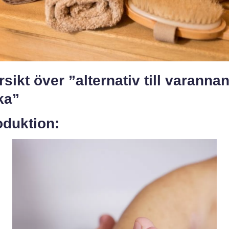
sikt över ”alternativ till varanna
ka”
oduktion: