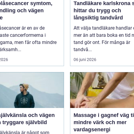
åsecancer symtom,
Tandläkare karlskrona så
ndling och vägen
hittar du trygg och
re
långsiktig tandvård
åsecancer är en av de
Att välja tandläkare handlar
aste cancerformerna i
mer än att bara boka en tid 
garna, men får ofta mindre
tand gör ont. För många är
rksamh...
tandvå...
 2026
06 juni 2026
självkänsla och vägen
Massage i gagnef väg till
en tryggare självbild
mindre värk och mer
vardagsenergi
jälvkänsla är något som