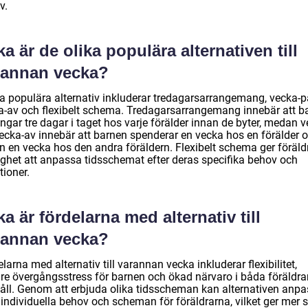
v.
ka är de olika populära alternativen till
rannan vecka?
a populära alternativ inkluderar tredagarsarrangemang, vecka-p
a-av och flexibelt schema. Tredagarsarrangemang innebär att b
ringar tre dagar i taget hos varje förälder innan de byter, medan 
vecka-av innebär att barnen spenderar en vecka hos en förälder 
n en vecka hos den andra föräldern. Flexibelt schema ger föräld
ighet att anpassa tidsschemat efter deras specifika behov och
tioner.
ka är fördelarna med alternativ till
rannan vecka?
larna med alternativ till varannan vecka inkluderar flexibilitet,
re övergångsstress för barnen och ökad närvaro i båda föräldra
åll. Genom att erbjuda olika tidsscheman kan alternativen anp
 individuella behov och scheman för föräldrarna, vilket ger mer s