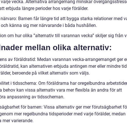
r varje vecka. Alternativa arrangemang minskar övergångsstres
t erbjuda längre perioder hos varje förälder.
närvaro: Barnen får längre tid att bygga starka relationer med v
r och känna sig mer närvarande i båda hushållen.
on om hur olika ”alternativ till varannan vecka” skiljer sig från 
lnader mellan olika alternativ:
vens av föräldratid: Medan varannan vecka-arrangemanget ger 
öräldratid, kan alternativen erbjuda antingen mer eller mindre ti
rälder, beroende på vilket alternativ som väljs.
bilitet i tidsschema: Om föräldrarna har oregelbundna arbetstider
a behov kan vissa alternativ vara mer flexibla än andra för att
öra anpassning av tidsscheman.
sägbarhet för barnen: Vissa alternativ ger mer förutsägbarhet fö
genom mer regelbundna tidsperioder med varje förälder, medan
a mer varierande.