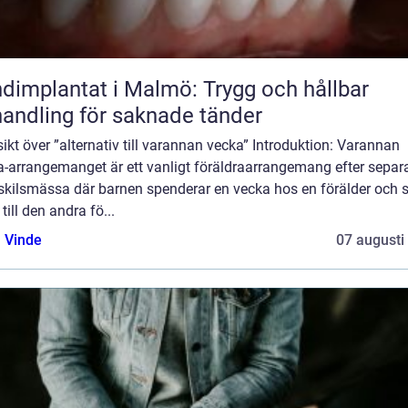
dimplantat i Malmö: Trygg och hållbar
andling för saknade tänder
ikt över ”alternativ till varannan vecka” Introduktion: Varannan
a-arrangemanget är ett vanligt föräldraarrangemang efter separ
r skilsmässa där barnen spenderar en vecka hos en förälder och 
 till den andra fö...
 Vinde
07 augusti