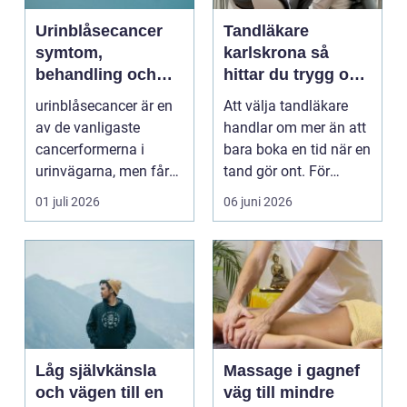
Urinblåsecancer
Tandläkare
symtom,
karlskrona så
behandling och
hittar du trygg och
vägen vidare
långsiktig
urinblåsecancer är en
Att välja tandläkare
tandvård
av de vanligaste
handlar om mer än att
cancerformerna i
bara boka en tid när en
urinvägarna, men får
tand gör ont. För
ofta mindre
många är tandvå...
01 juli 2026
06 juni 2026
uppmärksamh...
Låg självkänsla
Massage i gagnef
och vägen till en
väg till mindre