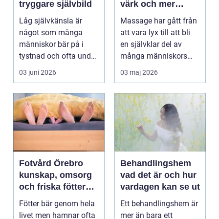
tryggare självbild
värk och mer
vardagsenergi
Låg självkänsla är
Massage har gått från
något som många
att vara lyx till att bli
människor bär på i
en självklar del av
tystnad och ofta under
många människors
lång tid. Många
hälsa och varda...
03 juni 2026
03 maj 2026
uppleve...
Fotvård Örebro
Behandlingshem
kunskap, omsorg
vad det är och hur
och friska fötter
vardagen kan se ut
året runt
Fötter bär genom hela
Ett behandlingshem är
livet men hamnar ofta
mer än bara ett