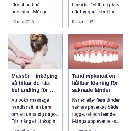
längst ned på
boende. Det är en plats
priolistan. Många
där trygghet, struktur
väntar tills problemen
och professione...
02 maj 2026
05 april 2026
b...
Massör i linköping
Tandimplantat en
så hittar du rätt
hållbar lösning för
behandling för
saknade tänder
kropp och hälsa
Att boka massage
När en eller flera tänder
handlar sällan bara
saknas påverkas både
om att unna sig något.
tugga, tal och leende.
För många i Linköping
Många upplever också
har regelbunden ma...
en osäker...