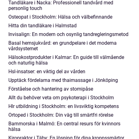
Tandläkare i Nacka: Professionell tandvård med
personlig touch
Osteopat i Stockholm: Hälsa och välbefinnande
Hitta din tandläkare i Halmstad
Invisalign: En modern och osynlig tandregleringsmetod
Basal hemsjukvård: en grundpelare i det moderna
vårdsystemet
Hälsokostprodukter i Kalmar: En guide till välmående
och naturlig hälsa
Hsl-insatser: en viktig del av vården
Upptäck fördelarna med thaimassage i Jönköping
Förståelse och hantering av stomipåse
Allt du behöver veta om psykoterapi i Stockholm
Hlr utbildning i Stockholm: en livsviktig kompetens
Ortoped i Stockholm: Din väg till smärtfri rörelse
Barnmorska i Malmö: En central resurs för kvinnors
hälsa
Kiropraktor i Täby: En lösning för dina kroppssmärtor