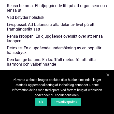
Rensa hemma: Ett djupgående titt på att organisera och
rensa ut
Vad betyder holistisk
Livspussel: Att balansera alla delar av livet på ett
framgångsrikt sätt
Rensa kroppen: En djupgående översikt över att rensa
kroppen
Detox te: En djupgående undersökning av en populär
hälsodryck
Den kan ge balans: En kraftfull metod för att hitta
harmoni och välbefinnande
Detox Kur Hemma: En Djupdykning i Reningskurer för
Kropp och Sinne
På vores website bruges cookies til at huske dine indstillinger,
Universell själ: En utforskning av dess natur och
statistik og personalisering af indhold og annoncer. Denne
betydelse
information deles med tredjepart. Ved fortsat brug af websiden
Detox schampo: En Grundlig Översikt av Detoxifikation
godkender du cookiepolitikken.
för Håret
Ok
Privatlivspolitik
Detox Kurer: En grundlig översikt och djupdykning i en
populär hälsotrend