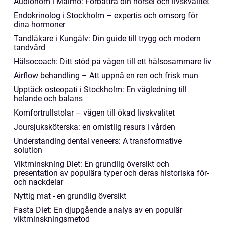
Audionom i Malmö: Förbättra din hörsel och livskvalitet
Endokrinolog i Stockholm – expertis och omsorg för
dina hormoner
Tandläkare i Kungälv: Din guide till trygg och modern
tandvård
Hälsocoach: Ditt stöd på vägen till ett hälsosammare liv
Airflow behandling – Att uppnå en ren och frisk mun
Upptäck osteopati i Stockholm: En vägledning till
helande och balans
Komfortrullstolar – vägen till ökad livskvalitet
Joursjuksköterska: en omistlig resurs i vården
Understanding dental veneers: A transformative
solution
Viktminskning Diet: En grundlig översikt och
presentation av populära typer och deras historiska för-
och nackdelar
Nyttig mat - en grundlig översikt
Fasta Diet: En djupgående analys av en populär
viktminskningsmetod