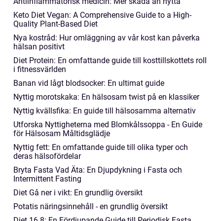
Antiinflammatorisk medicin: Mer skada än nytta
Keto Diet Vegan: A Comprehensive Guide to a High-
Quality Plant-Based Diet
Nya kostråd: Hur omläggning av vår kost kan påverka
hälsan positivt
Diet Protein: En omfattande guide till kosttillskottets roll
i fitnessvärlden
Banan vid lågt blodsocker: En ultimat guide
Nyttig morotskaka: En hälsosam twist på en klassiker
Nyttig kvällsfika: En guide till hälsosamma alternativ
Utforska Nyttigheterna med Blomkålssoppa - En Guide
för Hälsosam Måltidsglädje
Nyttig fett: En omfattande guide till olika typer och
deras hälsofördelar
Bryta Fasta Vad Äta: En Djupdykning i Fasta och
Intermittent Fasting
Diet Gå ner i vikt: En grundlig översikt
Potatis näringsinnehåll - en grundlig översikt
Diet 16 8: En Fördjupande Guide till Periodisk Fasta