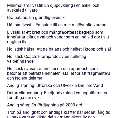
Minimalism livsstil: En djupdykning i en enkel och
avskalad tillvaro
Bra balans: En grundlig översikt
Hållbar livsstil: En guide till en mer miljövänlig vardag
Livsstil är ett brett och mångfacetterat begrepp som
innefattar alla de val och vanor som en individ gör i sitt
dagliga liv
Holistisk hälsa: Att nå balans och helhet i kropp och själ
Holistisk Coach: Främjande av en helhetlig
välbefinnande
Holistisk synsätt är en filosofi och approach som
betonar att betrakta helheten istället för att fragmentera
och isolera delarna
Andlig Träning: Utforska och Utveckla Din Inre Värld
Detox viktnedgång: En djupdykning i en populär metod
för att gå ner i vikt
Andlig sång: En fördjupning på 2000 ord
Tron på andlighet och andliga krafter har sedan lång tid
tillbaka varit en viktig del av människors liv och