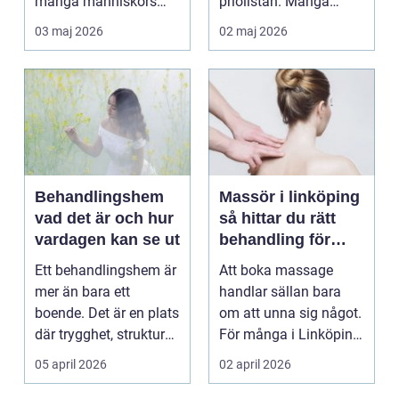
många människors
priolistan. Många
hälsa och varda...
väntar tills problemen
03 maj 2026
02 maj 2026
b...
Behandlingshem
Massör i linköping
vad det är och hur
så hittar du rätt
vardagen kan se ut
behandling för
kropp och hälsa
Ett behandlingshem är
Att boka massage
mer än bara ett
handlar sällan bara
boende. Det är en plats
om att unna sig något.
där trygghet, struktur
För många i Linköping
och professione...
har regelbunden ma...
05 april 2026
02 april 2026