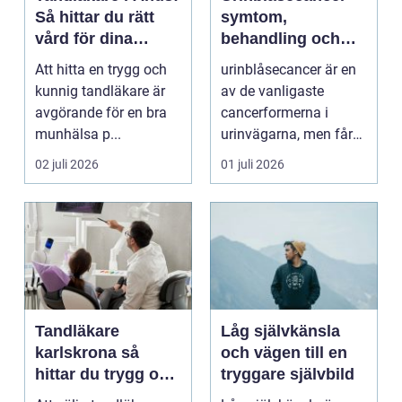
Så hittar du rätt
symtom,
vård för dina
behandling och
tänder
vägen vidare
Att hitta en trygg och
urinblåsecancer är en
kunnig tandläkare är
av de vanligaste
avgörande för en bra
cancerformerna i
munhälsa p...
urinvägarna, men får
ofta mindre
02 juli 2026
01 juli 2026
uppmärksamh...
Tandläkare
Låg självkänsla
karlskrona så
och vägen till en
hittar du trygg och
tryggare självbild
långsiktig