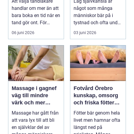
Att välja tandläkare
Låg självkänsla är
tandvård
handlar om mer än att
något som många
bara boka en tid när en
människor bär på i
tand gör ont. För
tystnad och ofta under
många är tandvå...
lång tid. Många
06 juni 2026
03 juni 2026
uppleve...
Massage i gagnef
Fotvård Örebro
väg till mindre
kunskap, omsorg
värk och mer
och friska fötter
vardagsenergi
året runt
Massage har gått från
Fötter bär genom hela
att vara lyx till att bli
livet men hamnar ofta
en självklar del av
längst ned på