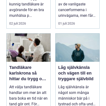
kunnig tandläkare är
av de vanligaste
avgörande för en bra
cancerformerna i
munhälsa p...
urinvägarna, men får
ofta mindre
02 juli 2026
01 juli 2026
uppmärksamh...
Tandläkare
Låg självkänsla
karlskrona så
och vägen till en
hittar du trygg och
tryggare självbild
långsiktig
Att välja tandläkare
Låg självkänsla är
tandvård
handlar om mer än att
något som många
bara boka en tid när en
människor bär på i
tand gör ont. För
tystnad och ofta under