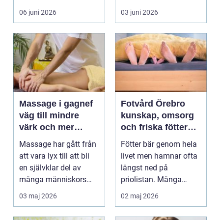
många är tandvå...
lång tid. Många
06 juni 2026
03 juni 2026
uppleve...
Massage i gagnef
Fotvård Örebro
väg till mindre
kunskap, omsorg
värk och mer
och friska fötter
vardagsenergi
året runt
Massage har gått från
Fötter bär genom hela
att vara lyx till att bli
livet men hamnar ofta
en självklar del av
längst ned på
många människors
priolistan. Många
hälsa och varda...
väntar tills problemen
03 maj 2026
02 maj 2026
b...