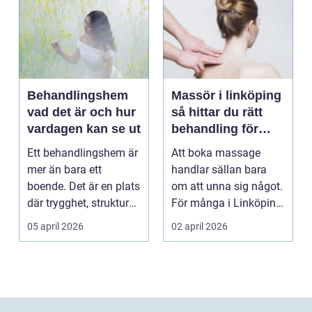
Behandlingshem
Massör i linköping
vad det är och hur
så hittar du rätt
vardagen kan se ut
behandling för
kropp och hälsa
Ett behandlingshem är
Att boka massage
mer än bara ett
handlar sällan bara
boende. Det är en plats
om att unna sig något.
där trygghet, struktur
För många i Linköping
och professione...
har regelbunden ma...
05 april 2026
02 april 2026