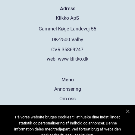
Adress
web:
www.klikko.dk
Menu
Annonsering
Om oss
Cookies
På vores website bruges cookies til at huske dine indstillinger,
Kontakta oss
statistik og personalisering af indhold og annoncer. Denne
Sitemap
information deles med tredjepart. Ved fortsat brug af websiden