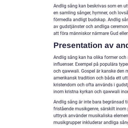
Andlig sång kan beskrivas som en utt
en samling sånger, hymner, och lovså
förmedla andligt budskap. Andlig sång
av gudstjänster och andliga ceremonie
att föra människor närmare Gud eller
Presentation av an
Andlig sång kan ha olika former och s
influenser. Exempel på populära type
och qawwali. Gospel är kanske den me
amerikansk tradition och båda ett utt
kristendom och ofta används i gudst
inom kristna kyrkan och qawwali in
Andlig sång är inte bara begränsad t
fristående musikgenre, särskilt inom
uttryck använder musikaliska element 
musikgrupper inkluderar andliga sånge