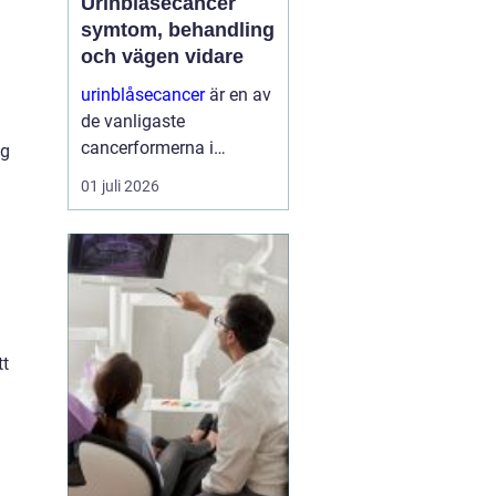
Urinblåsecancer
symtom, behandling
och vägen vidare
urinblåsecancer
är en av
de vanligaste
cancerformerna i
ng
urinvägarna, men får
01 juli 2026
ofta mindre
uppmärksamhet än
många andra
cancersjukdomar.
Många drabbade vittnar
om en lång väg till
diagnos och en vardag
tt
som ...