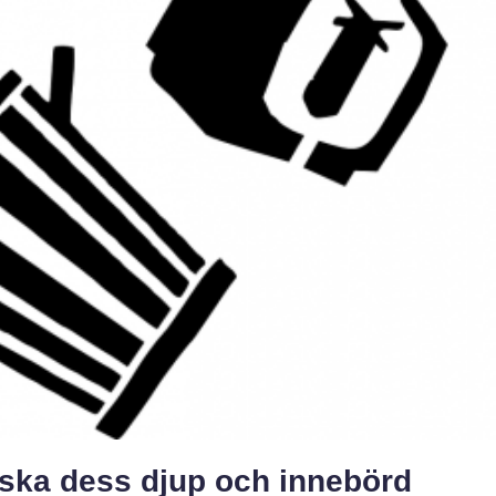
rska dess djup och innebörd