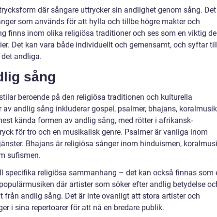
rycksform där sångare uttrycker sin andlighet genom sång. Det
nger som används för att hylla och tillbe högre makter och
 finns inom olika religiösa traditioner och ses som en viktig de
r. Det kan vara både individuellt och gemensamt, och syftar til
 det andliga.
dlig sång
tilar beroende på den religiösa traditionen och kulturella
r av andlig sång inkluderar gospel, psalmer, bhajans, koralmusik
st kända formen av andlig sång, med rötter i afrikansk-
ryck för tro och en musikalisk genre. Psalmer är vanliga inom
jänster. Bhajans är religiösa sånger inom hinduismen, koralmus
om sufismen.
ill specifika religiösa sammanhang – det kan också finnas som 
 populärmusiken där artister som söker efter andlig betydelse oc
från andlig sång. Det är inte ovanligt att stora artister och
r i sina repertoarer för att nå en bredare publik.