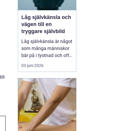
Låg självkänsla och
vägen till en
tryggare självbild
Låg självkänsla är något
som många människor
bär på i tystnad och ofta
under lång tid. Många
03 juni 2026
upplever en inre känsla
av otillräcklighet, skuld
ill
eller skam, samtidigt
som ytan kanske ser
stabil och välfungerande
ut. Låg självkänsla
handlar inte bara om...