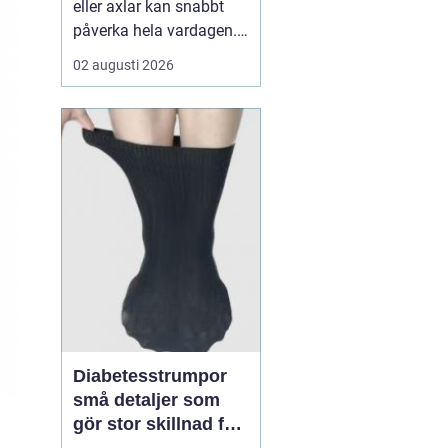
eller axlar kan snabbt
påverka hela vardagen.
Sömn, jobb, träning och
02 augusti 2026
humör hänger ofta ihop
med hur kroppen mår.
När värken inte ger med
sig börjar många söka
efter en Naprapat Borås
för att få en mer grundlig
bedömning och beha...
Diabetesstrumpor
små detaljer som
gör stor skillnad för