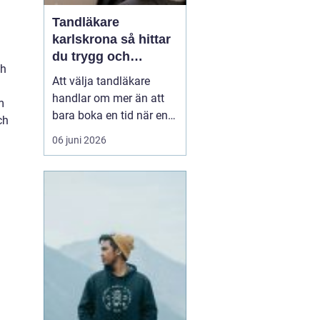
Tandläkare
karlskrona så hittar
du trygg och
ch
långsiktig tandvård
Att välja tandläkare
handlar om mer än att
m
bara boka en tid när en
ch
tand gör ont. För många
06 juni 2026
är tandvården en
återkommande del av
hälsan, ungefär som att
gå till vårdcentralen. I
Karlskrona med omnejd
finns flera alternativ,
både i centrum och strax
ut...