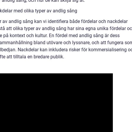
andlig sång, och hur de kan skilja sig åt.
kdelar med olika typer av andlig sång
r av andlig sång kan vi identifiera både fördelar och nackdelar
rstå att olika typer av andlig sång har sina egna unika fördelar o
de på kontext och kultur. En fördel med andlig sång är dess
mmanhållning bland utövare och lyssnare, och att fungera so
tillbedjan. Nackdelar kan inkludera risker för kommersialisering o
te att tilltala en bredare publik.