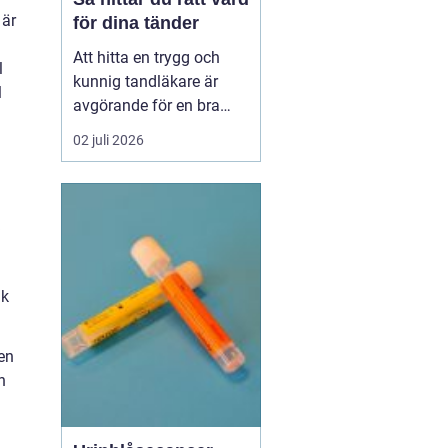
 är
för dina tänder
Att hitta en trygg och
l
kunnig tandläkare är
l
avgörande för en bra
munhälsa på lång sikt.
02 juli 2026
Många som söker
efter
tandläkare åhus vill
inte
bara ko...
ik
en
h