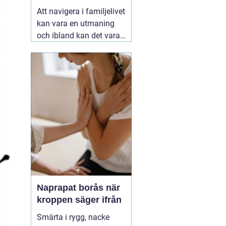
stöd för familjer
Att navigera i familjelivet
kan vara en utmaning
och ibland kan det vara
svårt att hitta lösningar
på konflikter och
problem som uppstår.
06
augusti 2026
Naprapat borås när
kroppen säger ifrån
Smärta i rygg, nacke