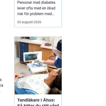
fötterna
Personer med diabetes
lever ofta med en ökad
risk för problem med
fötterna nedsatt känsel,
02 augusti 2026
sämre blodcirkulation
och långsammare
läkning. I vardagen kan
sådant kännas abstrakt,
tills skavsår, blåsor eller
tryckmärken plötsligt blir
allvarliga. Här s...
la
ka
.
Tandläkare i Åhus:
Så hittar du rätt vård