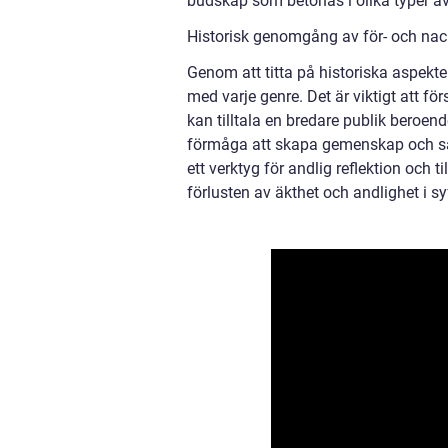
budskap som betonas i olika typer av 
Historisk genomgång av för- och nac
Genom att titta på historiska aspekte
med varje genre. Det är viktigt att fö
kan tilltala en bredare publik beroen
förmåga att skapa gemenskap och sa
ett verktyg för andlig reflektion och 
förlusten av äkthet och andlighet i syf