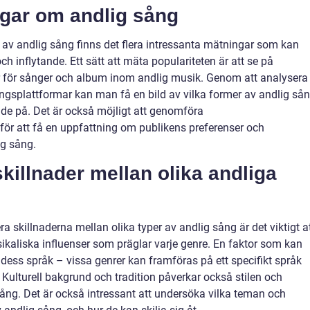
ngar om andlig sång
an av andlig sång finns det flera intressanta mätningar som kan
och inflytande. Ett sätt att mäta populariteten är att se på
gar för sånger och album inom andlig musik. Genom att analysera
ngsplattformar kan man få en bild av vilka former av andlig så
de på. Det är också möjligt att genomföra
ör att få en uppfattning om publikens preferenser och
ig sång.
killnader mellan olika andliga
ra skillnaderna mellan olika typer av andlig sång är det viktigt a
sikaliska influenser som präglar varje genre. En faktor som kan
r dess språk – vissa genrer kan framföras på ett specifikt språk
 Kulturell bakgrund och tradition påverkar också stilen och
sång. Det är också intressant att undersöka vilka teman och