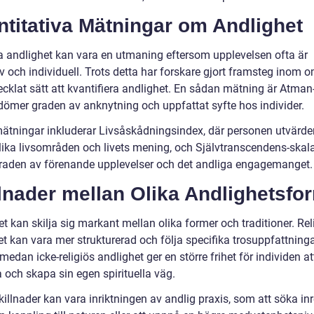
titativa Mätningar om Andlighet
a andlighet kan vara en utmaning eftersom upplevelsen ofta är
v och individuell. Trots detta har forskare gjort framsteg inom 
ecklat sätt att kvantifiera andlighet. En sådan mätning är Atman
ömer graden av anknytning och uppfattat syfte hos individer.
ätningar inkluderar Livsåskådningsindex, där personen utvärder
olika livsområden och livets mening, och Självtranscendens-skal
raden av förenande upplevelser och det andliga engagemanget.
lnader mellan Olika Andlighetsfo
t kan skilja sig markant mellan olika former och traditioner. Rel
et kan vara mer strukturerad och följa specifika trosuppfattning
, medan icke-religiös andlighet ger en större frihet för individen at
 och skapa sin egen spirituella väg.
illnader kan vara inriktningen av andlig praxis, som att söka inre