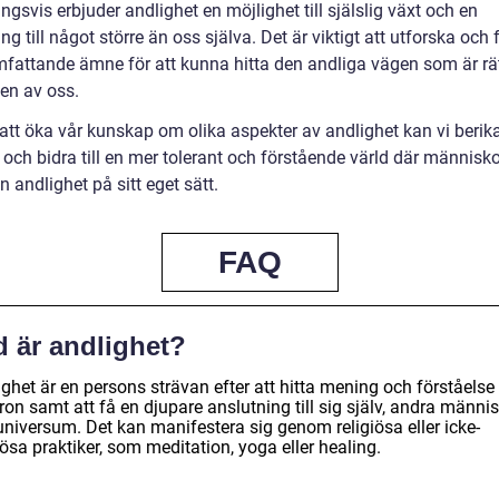
ngsvis erbjuder andlighet en möjlighet till själslig växt och en
ng till något större än oss själva. Det är viktigt att utforska och 
mfattande ämne för att kunna hitta den andliga vägen som är rät
 en av oss.
tt öka vår kunskap om olika aspekter av andlighet kan vi berik
 och bidra till en mer tolerant och förstående värld där människ
n andlighet på sitt eget sätt.
FAQ
d är andlighet?
ghet är en persons strävan efter att hitta mening och förståelse 
aron samt att få en djupare anslutning till sig själv, andra männi
universum. Det kan manifestera sig genom religiösa eller icke-
iösa praktiker, som meditation, yoga eller healing.