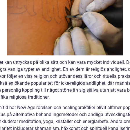
t kan uttryckas på olika sätt och kan vara mycket individuell. D
ra vanliga typer av andlighet. En av dem är religiös andlighet, 
r följer en viss religion och utövar dess läror och rituella praxis
kså en ökande popularitet för icke-religiös andlighet, där männi
 personlig koppling till något större än sig själva utan att vara
ifika religiösa traditioner.
 tid har New Age-rörelsen och healingpraktiker blivit alltmer pop
us på alternativa behandlingsmetoder och andliga utvecklingste
nkluderar meditation, yoga, kristaller och energiarbete. Andra o
laritet inkluderar shamanism, häxkonst och spirituell kanaliseri