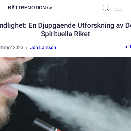
BÄTTREMOTION.
se
ndlighet: En Djupgående Utforskning av D
Spirituella Riket
red
ember 2023
Jon Larsson