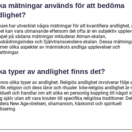
lka mätningar används för att bedöma
dlighet?
are har utvecklat några mätningar för att kvantifiera andlighet,
et kan vara utmanande eftersom det ofta är en subjektiv upplev
pel på sådana mätningar inkluderar Atman-skalan,
åskådningsindex och Självtranscendens-skalan. Dessa mätning
mer olika aspekter av människors andliga upplevelser och
attningar.
ka typer av andlighet finns det?
inns olika typer av andlighet. Religiös andlighet involverar följe 
fik religion och dess läror och ritualer. Icke-religiös andlighet är
iduell och handlar om att söka en personlig koppling till något s
g själv utan att vara knuten till specifika religiösa traditioner. De
udera New Age-rörelsen, shamanism, häxkonst och spirituell
isering.