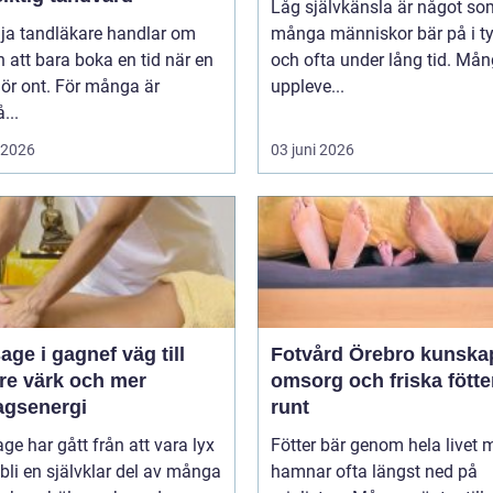
Låg självkänsla är något so
lja tandläkare handlar om
många människor bär på i t
 att bara boka en tid när en
och ofta under lång tid. Må
ör ont. För många är
uppleve...
...
i 2026
03 juni 2026
 i gagnef väg till
Fotvård Örebro kunskap,
re värk och mer
omsorg och friska fötte
agsenergi
runt
e har gått från att vara lyx
Fötter bär genom hela livet 
tt bli en självklar del av många
hamnar ofta längst ned på