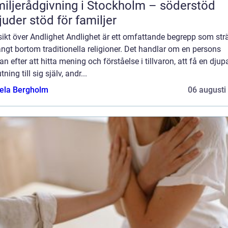
iljerådgivning i Stockholm – söderstöd
juder stöd för familjer
ikt över Andlighet Andlighet är ett omfattande begrepp som str
ångt bortom traditionella religioner. Det handlar om en persons
an efter att hitta mening och förståelse i tillvaron, att få en djup
tning till sig själv, andr...
ela Bergholm
06 augusti