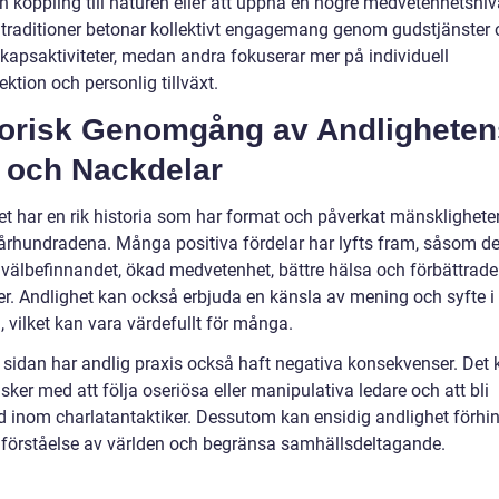
n koppling till naturen eller att uppnå en högre medvetenhetsniv
 traditioner betonar kollektivt engagemang genom gudstjänster
apsaktiviteter, medan andra fokuserar mer på individuell
lektion och personlig tillväxt.
torisk Genomgång av Andligheten
- och Nackdelar
et har en rik historia som har format och påverkat mänsklighete
rhundradena. Många positiva fördelar har lyfts fram, såsom de
 välbefinnandet, ökad medvetenhet, bättre hälsa och förbättrade
ner. Andlighet kan också erbjuda en känsla av mening och syfte i
n, vilket kan vara värdefullt för många.
 sidan har andlig praxis också haft negativa konsekvenser. Det 
isker med att följa oseriösa eller manipulativa ledare och att bli
dd inom charlatantaktiker. Dessutom kan ensidig andlighet förhi
 förståelse av världen och begränsa samhällsdeltagande.