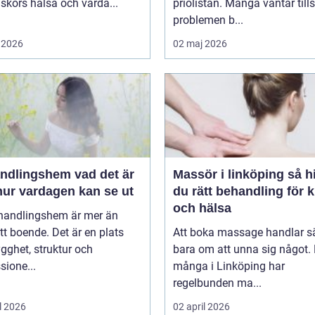
kors hälsa och varda...
priolistan. Många väntar tills
problemen b...
 2026
02 maj 2026
ingshem vad det är
Massör i linköping så hittar
hur vardagen kan se ut
du rätt behandling för 
och hälsa
ehandlingshem är mer än
tt boende. Det är en plats
Att boka massage handlar s
ygghet, struktur och
bara om att unna sig något. 
sione...
många i Linköping har
regelbunden ma...
l 2026
02 april 2026