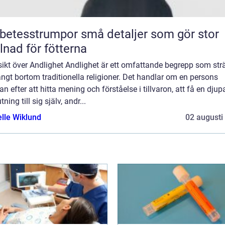
sstrumpor små detaljer som gör stor
llnad för fötterna
ikt över Andlighet Andlighet är ett omfattande begrepp som str
ångt bortom traditionella religioner. Det handlar om en persons
an efter att hitta mening och förståelse i tillvaron, att få en djup
tning till sig själv, andr...
elle Wiklund
02 augusti