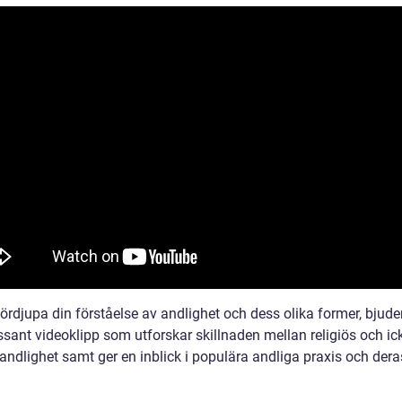
fördjupa din förståelse av andlighet och dess olika former, bjude
ssant videoklipp som utforskar skillnaden mellan religiös och ic
 andlighet samt ger en inblick i populära andliga praxis och dera
.