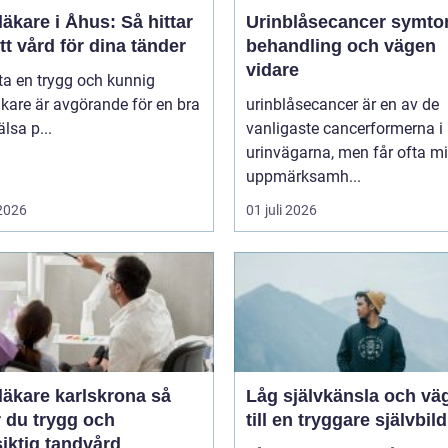
äkare i Åhus: Så hittar
Urinblåsecancer symtom,
tt vård för dina tänder
behandling och vägen
vidare
tta en trygg och kunnig
kare är avgörande för en bra
urinblåsecancer är en av de
lsa p...
vanligaste cancerformerna i
urinvägarna, men får ofta m
uppmärksamh...
 2026
01 juli 2026
äkare karlskrona så
Låg självkänsla och vä
r du trygg och
till en tryggare självbild
iktig tandvård