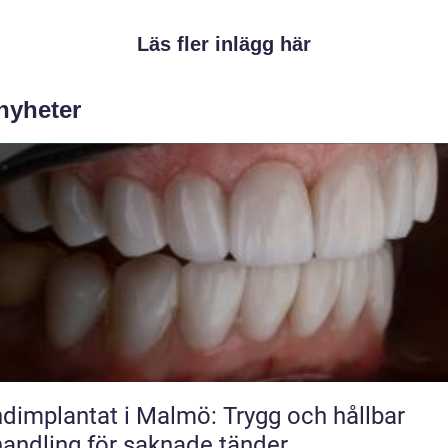
Läs fler inlägg här
 nyheter
dimplantat i Malmö: Trygg och hållbar
andling för saknade tänder