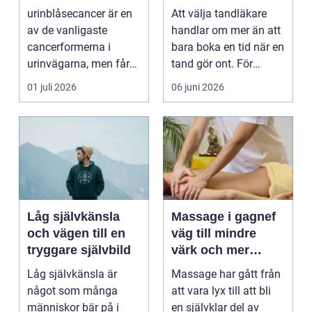
vägen vidare
långsiktig
urinblåsecancer är en
Att välja tandläkare
tandvård
av de vanligaste
handlar om mer än att
cancerformerna i
bara boka en tid när en
urinvägarna, men får
tand gör ont. För
ofta mindre
många är tandvå...
01 juli 2026
06 juni 2026
uppmärksamh...
Låg självkänsla
Massage i gagnef
och vägen till en
väg till mindre
tryggare självbild
värk och mer
vardagsenergi
Låg självkänsla är
Massage har gått från
något som många
att vara lyx till att bli
människor bär på i
en självklar del av