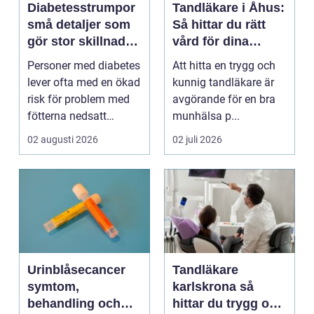
Diabetesstrumpor
Tandläkare i Åhus:
små detaljer som
Så hittar du rätt
gör stor skillnad
vård för dina
för fötterna
tänder
Personer med diabetes
Att hitta en trygg och
lever ofta med en ökad
kunnig tandläkare är
risk för problem med
avgörande för en bra
fötterna nedsatt
munhälsa p...
känsel, sämre bl...
02 augusti 2026
02 juli 2026
Urinblåsecancer
Tandläkare
symtom,
karlskrona så
behandling och
hittar du trygg och