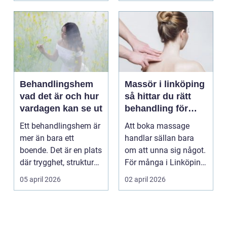
Behandlingshem
Massör i linköping
vad det är och hur
så hittar du rätt
vardagen kan se ut
behandling för
kropp och hälsa
Ett behandlingshem är
Att boka massage
mer än bara ett
handlar sällan bara
boende. Det är en plats
om att unna sig något.
där trygghet, struktur
För många i Linköping
och professione...
har regelbunden ma...
05 april 2026
02 april 2026