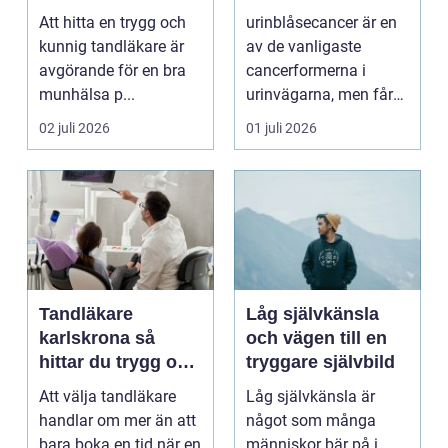
tänder
vägen vidare
Att hitta en trygg och
urinblåsecancer är en
kunnig tandläkare är
av de vanligaste
avgörande för en bra
cancerformerna i
munhälsa p...
urinvägarna, men får
ofta mindre
02 juli 2026
01 juli 2026
uppmärksamh...
Tandläkare
Låg självkänsla
karlskrona så
och vägen till en
hittar du trygg och
tryggare självbild
långsiktig
Att välja tandläkare
Låg självkänsla är
tandvård
handlar om mer än att
något som många
bara boka en tid när en
människor bär på i