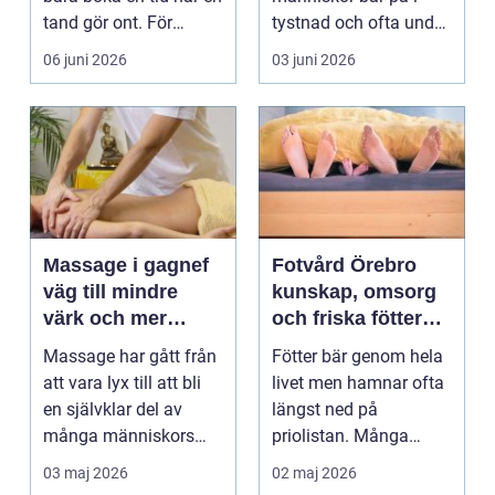
tand gör ont. För
tystnad och ofta under
många är tandvå...
lång tid. Många
06 juni 2026
03 juni 2026
uppleve...
Massage i gagnef
Fotvård Örebro
väg till mindre
kunskap, omsorg
värk och mer
och friska fötter
vardagsenergi
året runt
Massage har gått från
Fötter bär genom hela
att vara lyx till att bli
livet men hamnar ofta
en självklar del av
längst ned på
många människors
priolistan. Många
hälsa och varda...
väntar tills problemen
03 maj 2026
02 maj 2026
b...