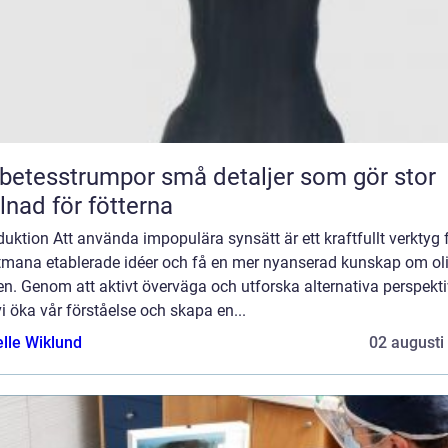
sstrumpor små detaljer som gör stor
llnad för fötterna
duktion Att använda impopulära synsätt är ett kraftfullt verktyg 
utmana etablerade idéer och få en mer nyanserad kunskap om ol
n. Genom att aktivt överväga och utforska alternativa perspekti
i öka vår förståelse och skapa en...
elle Wiklund
02 augusti