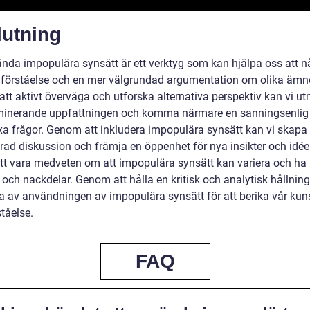
lutning
ända impopulära synsätt är ett verktyg som kan hjälpa oss att n
 förståelse och en mer välgrundad argumentation om olika ämn
tt aktivt överväga och utforska alternativa perspektiv kan vi u
inerande uppfattningen och komma närmare en sanningsenlig 
a frågor. Genom att inkludera impopulära synsätt kan vi skapa
rad diskussion och främja en öppenhet för nya insikter och idéer
 att vara medveten om att impopulära synsätt kan variera och ha
 och nackdelar. Genom att hålla en kritisk och analytisk hållning
ta av användningen av impopulära synsätt för att berika vår ku
tåelse.
FAQ