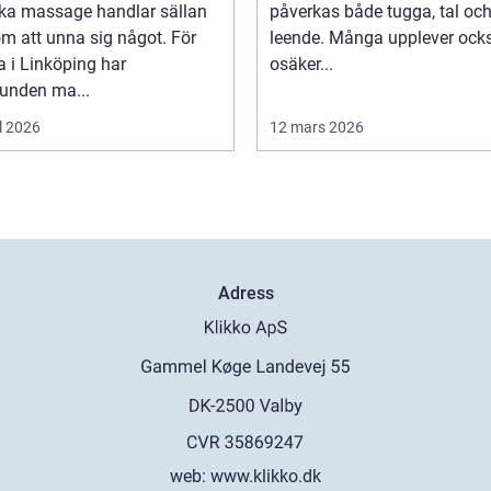
oka massage handlar sällan
påverkas både tugga, tal oc
m att unna sig något. För
leende. Många upplever ock
 i Linköping har
osäker...
bunden ma...
l 2026
12 mars 2026
Adress
web:
www.klikko.dk