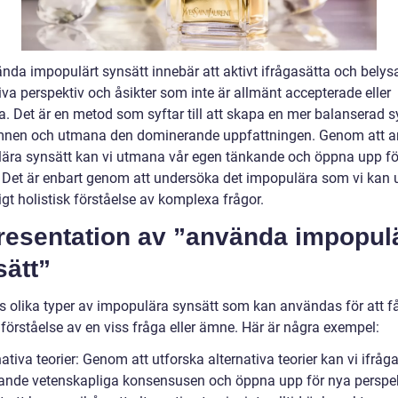
ända impopulärt synsätt innebär att aktivt ifrågasätta och belys
iva perspektiv och åsikter som inte är allmänt accepterade eller
a. Det är en metod som syftar till att skapa en mer balanserad 
mnen och utmana den dominerande uppfattningen. Genom att 
ära synsätt kan vi utmana vår egen tänkande och öppna upp fö
r. Det är enbart genom att undersöka det impopulära som vi kan
igt holistisk förståelse av komplexa frågor.
Presentation av ”använda impopul
sätt”
ns olika typer av impopulära synsätt som kan användas för att f
förståelse av en viss fråga eller ämne. Här är några exempel:
nativa teorier: Genom att utforska alternativa teorier kan vi ifråg
ande vetenskapliga konsensusen och öppna upp för nya perspek