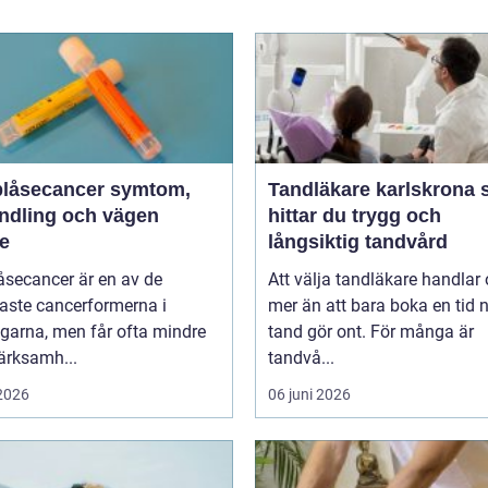
åsecancer symtom,
Tandläkare karlskrona så
ndling och vägen
hittar du trygg och
re
långsiktig tandvård
åsecancer är en av de
Att välja tandläkare handlar
aste cancerformerna i
mer än att bara boka en tid 
garna, men får ofta mindre
tand gör ont. För många är
rksamh...
tandvå...
 2026
06 juni 2026