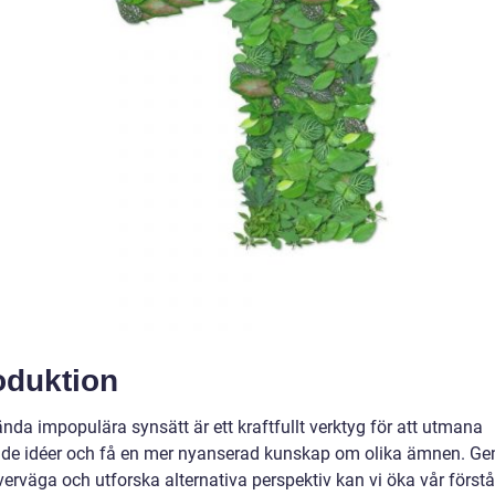
oduktion
nda impopulära synsätt är ett kraftfullt verktyg för att utmana
ade idéer och få en mer nyanserad kunskap om olika ämnen. Ge
verväga och utforska alternativa perspektiv kan vi öka vår först