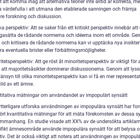
gt att komma ihåg att alternativa teorier inte alltid är korrekta, m
a värdefulla i att utmana den etablerade sanningen och främja
are forskning och diskussion.
ska perspektiv: Att se saker från ett kritiskt perspektiv innebär at
ågasätta de rådande normerna och idéerna inom ett område. Ge
 och kritisera de rådande normerna kan vi upptäcka nya insikte
era eventuella brister eller förbättringsmöjligheter.
itetsperspektiv: Att ge röst åt minoritetsperspektiv är viktigt för a
 att majoritetsåsikter dominerar diskussionerna. Genom att lys
änsyn till olika minoritetsperspektiv kan vi få en mer representa
bild av ett ämne.
antitativa mätningar om användandet av impopulärt synsätt
 ytterligare utforska användningen av impopulära synsätt har for
rt kvantitativa mätningar för att mäta förekomsten av dessa sy
ammanhang. En studie visade att XX% av de undersökta artiklar
cifikt ämnesområde använde impopulära synsätt för att belysa o
tiv. Det är också viktigt att notera att användningen av impopul