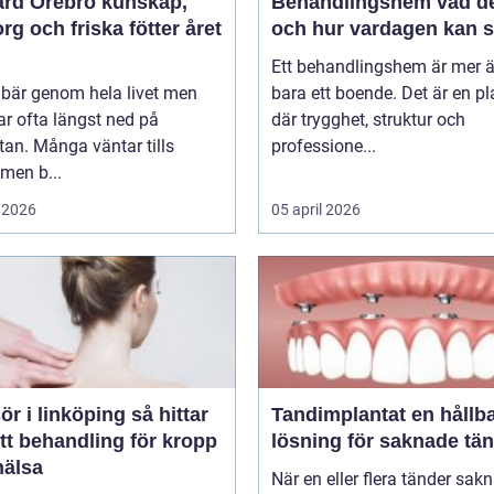
 Örebro kunskap,
Behandlingshem vad det är
g och friska fötter året
och hur vardagen kan s
Ett behandlingshem är mer 
 bär genom hela livet men
bara ett boende. Det är en pl
r ofta längst ned på
där trygghet, struktur och
stan. Många väntar tills
professione...
men b...
 2026
05 april 2026
i linköping så hittar
Tandimplantat en hållbar
tt behandling för kropp
lösning för saknade tä
hälsa
När en eller flera tänder sak