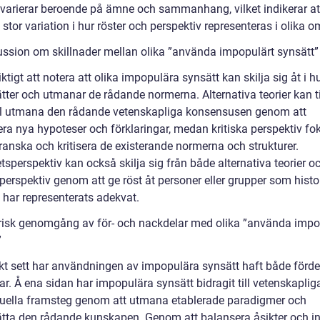
 varierar beroende på ämne och sammanhang, vilket indikerar at
 stor variation i hur röster och perspektiv representeras i olika 
kussion om skillnader mellan olika ”använda impopulärt synsätt”
iktigt att notera att olika impopulära synsätt kan skilja sig åt i h
tter och utmanar de rådande normerna. Alternativa teorier kan ti
 utmana den rådande vetenskapliga konsensusen genom att
era nya hypoteser och förklaringar, medan kritiska perspektiv fo
ranska och kritisera de existerande normerna och strukturer.
tsperspektiv kan också skilja sig från både alternativa teorier o
 perspektiv genom att ge röst åt personer eller grupper som histo
e har representerats adekvat.
orisk genomgång av för- och nackdelar med olika ”använda impo
”
skt sett har användningen av impopulära synsätt haft både förde
r. Å ena sidan har impopulära synsätt bidragit till vetenskaplig
ktuella framsteg genom att utmana etablerade paradigmer och
ätta den rådande kunskapen. Genom att balansera åsikter och i