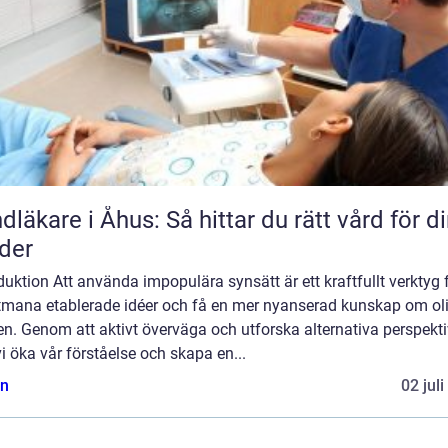
dläkare i Åhus: Så hittar du rätt vård för d
der
duktion Att använda impopulära synsätt är ett kraftfullt verktyg 
utmana etablerade idéer och få en mer nyanserad kunskap om ol
n. Genom att aktivt överväga och utforska alternativa perspekti
i öka vår förståelse och skapa en...
n
02 jul