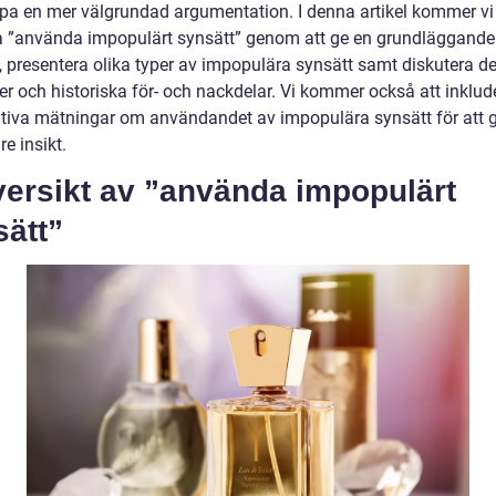
pa en mer välgrundad argumentation. I denna artikel kommer vi 
a ”använda impopulärt synsätt” genom att ge en grundläggande
t, presentera olika typer av impopulära synsätt samt diskutera d
er och historiska för- och nackdelar. Vi kommer också att inklud
ativa mätningar om användandet av impopulära synsätt för att 
re insikt.
versikt av ”använda impopulärt
sätt”