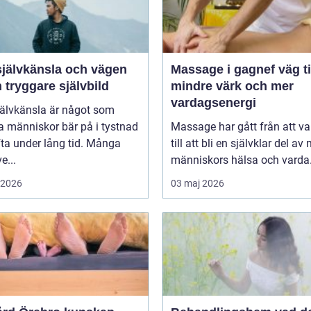
självkänsla och vägen
Massage i gagnef väg till
en tryggare självbild
mindre värk och mer
vardagsenergi
jälvkänsla är något som
 människor bär på i tystnad
Massage har gått från att va
ta under lång tid. Många
till att bli en självklar del a
e...
människors hälsa och varda.
i 2026
03 maj 2026