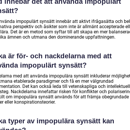
d innebär det att använda impopulärt
nsätt?
använda impopulärt synsätt innebär att aktivt ifrågasätta och be
nativa perspektiv och åsikter som inte är allmänt accepterade ell
lära. Det är en metod som syftar till att skapa en mer balansera
lika ämnen och utmana den dominerande uppfattningen.
ka är för- och nackdelarna med att
vända impopulärt synsätt?
elarna med att använda impopulära synsätt inkluderar möjlighe
utmana etablerade paradigmer och få en mer välgrundad
entation. Det kan också leda till vetenskapliga och intellektuel
teg. Nackdelarna innefattar risken för konflikter och polariserin
kilt om impopulära synsätt används för att främja obegrundade
er eller konspirationsteorier.
ka typer av impopulära synsätt kan