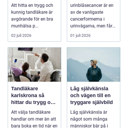
tänder
vägen vidare
Att hitta en trygg och
urinblåsecancer är en
kunnig tandläkare är
av de vanligaste
avgörande för en bra
cancerformerna i
munhälsa p...
urinvägarna, men får
ofta mindre
02 juli 2026
01 juli 2026
uppmärksamh...
Tandläkare
Låg självkänsla
karlskrona så
och vägen till en
hittar du trygg och
tryggare självbild
långsiktig
Att välja tandläkare
Låg självkänsla är
tandvård
handlar om mer än att
något som många
bara boka en tid när en
människor bär på i