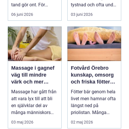
tand gör ont. För
tystnad och ofta under
många är tandvå...
lång tid. Många
06 juni 2026
03 juni 2026
uppleve...
Massage i gagnef
Fotvård Örebro
väg till mindre
kunskap, omsorg
värk och mer
och friska fötter
vardagsenergi
året runt
Massage har gått från
Fötter bär genom hela
att vara lyx till att bli
livet men hamnar ofta
en självklar del av
längst ned på
många människors
priolistan. Många
hälsa och varda...
väntar tills problemen
03 maj 2026
02 maj 2026
b...