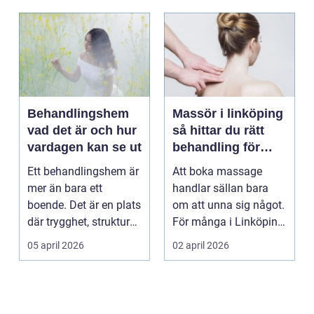
Behandlingshem
Massör i linköping
vad det är och hur
så hittar du rätt
vardagen kan se ut
behandling för
kropp och hälsa
Ett behandlingshem är
Att boka massage
mer än bara ett
handlar sällan bara
boende. Det är en plats
om att unna sig något.
där trygghet, struktur
För många i Linköping
och professione...
har regelbunden ma...
05 april 2026
02 april 2026