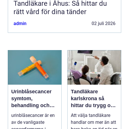
Tandläkare i Åhus: Så hittar du
rätt vård för dina tänder
admin
02 juli 2026
Urinblåsecancer
Tandläkare
symtom,
karlskrona så
behandling och
hittar du trygg och
vägen vidare
långsiktig
urinblåsecancer är en
Att välja tandläkare
tandvård
av de vanligaste
handlar om mer än att