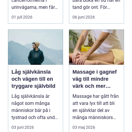
cancerformerna i
bara boka en tid när en
urinvägarna, men får
tand gör ont. För
ofta mindre
många är tandvå...
01 juli 2026
06 juni 2026
uppmärksamh...
Låg självkänsla
Massage i gagnef
och vägen till en
väg till mindre
tryggare självbild
värk och mer
vardagsenergi
Låg självkänsla är
Massage har gått från
något som många
att vara lyx till att bli
människor bär på i
en självklar del av
tystnad och ofta under
många människors
lång tid. Många
hälsa och varda...
03 juni 2026
03 maj 2026
uppleve...