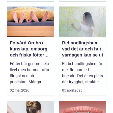
Fotvård Örebro
Behandlingshem
kunskap, omsorg
vad det är och hur
och friska fötter
vardagen kan se ut
året runt
Fötter bär genom hela
Ett behandlingshem är
livet men hamnar ofta
mer än bara ett
längst ned på
boende. Det är en plats
priolistan. Många
där trygghet, struktur
väntar tills problemen
och professione...
02 maj 2026
05 april 2026
b...