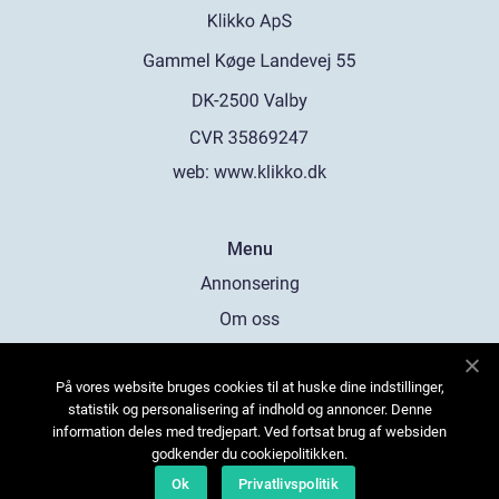
web:
www.klikko.dk
Menu
Annonsering
Om oss
Cookies
På vores website bruges cookies til at huske dine indstillinger,
Kontakta oss
statistik og personalisering af indhold og annoncer. Denne
Sitemap
information deles med tredjepart. Ved fortsat brug af websiden
godkender du cookiepolitikken.
Ok
Privatlivspolitik