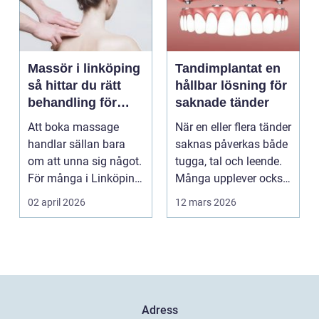
Massör i linköping
Tandimplantat en
så hittar du rätt
hållbar lösning för
behandling för
saknade tänder
kropp och hälsa
Att boka massage
När en eller flera tänder
handlar sällan bara
saknas påverkas både
om att unna sig något.
tugga, tal och leende.
För många i Linköping
Många upplever också
har regelbunden ma...
en osäker...
02 april 2026
12 mars 2026
Adress