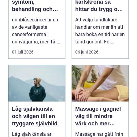
symtom,
karlskrona så
behandling och
hittar du trygg och
vägen vidare
långsiktig
urinblåsecancer är en
Att välja tandläkare
tandvård
av de vanligaste
handlar om mer än att
cancerformerna i
bara boka en tid när en
urinvägarna, men får
tand gör ont. För
ofta mindre
många är tandvå...
01 juli 2026
06 juni 2026
uppmärksamh...
Låg självkänsla
Massage i gagnef
och vägen till en
väg till mindre
tryggare självbild
värk och mer
vardagsenergi
Låg självkänsla är
Massage har gått från