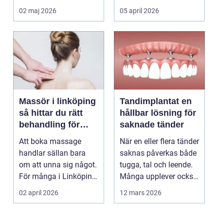
väntar tills problemen
och professione...
02 maj 2026
05 april 2026
b...
Massör i linköping
Tandimplantat en
så hittar du rätt
hållbar lösning för
behandling för
saknade tänder
kropp och hälsa
Att boka massage
När en eller flera tänder
handlar sällan bara
saknas påverkas både
om att unna sig något.
tugga, tal och leende.
För många i Linköping
Många upplever också
har regelbunden ma...
en osäker...
02 april 2026
12 mars 2026