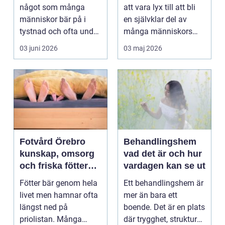
något som många
att vara lyx till att bli
människor bär på i
en självklar del av
tystnad och ofta under
många människors
lång tid. Många
hälsa och varda...
03 juni 2026
03 maj 2026
uppleve...
Fotvård Örebro
Behandlingshem
kunskap, omsorg
vad det är och hur
och friska fötter
vardagen kan se ut
året runt
Fötter bär genom hela
Ett behandlingshem är
livet men hamnar ofta
mer än bara ett
längst ned på
boende. Det är en plats
priolistan. Många
där trygghet, struktur