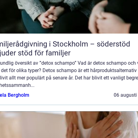
iljerådgivning i Stockholm – söderstöd
juder stöd för familjer
rundlig översikt av ”detox schampo” Vad är detox schampo och
 det för olika typer? Detox schampo är ett hårproduktsalternati
livit allt mer populärt på senare år. Det har blivit ett vanligt begr
hetssammanh...
ela Bergholm
06 augusti