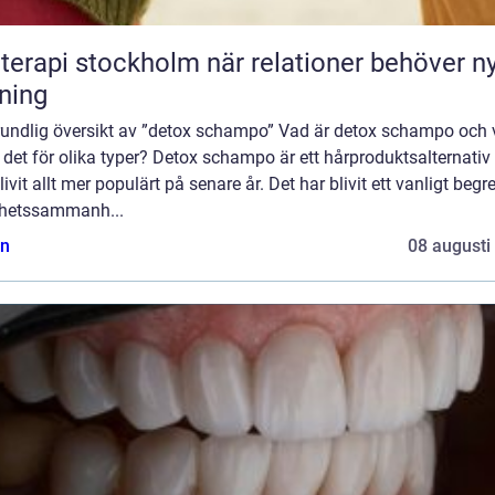
pi stockholm när relationer behöver ny
tning
rundlig översikt av ”detox schampo” Vad är detox schampo och
 det för olika typer? Detox schampo är ett hårproduktsalternati
livit allt mer populärt på senare år. Det har blivit ett vanligt begr
hetssammanh...
n
08 augusti