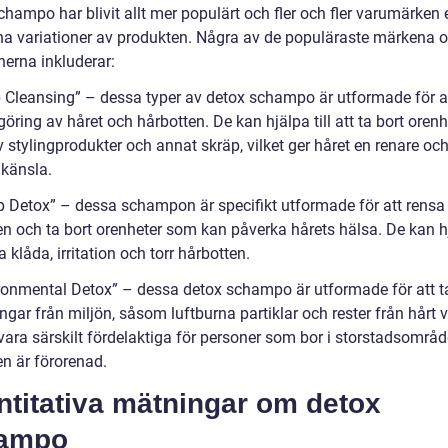
hampo har blivit allt mer populärt och fler och fler varumärken 
na variationer av produkten. Några av de populäraste märkena 
nerna inkluderar:
 Cleansing” – dessa typer av detox schampo är utformade för a
öring av håret och hårbotten. De kan hjälpa till att ta bort orenh
v stylingprodukter och annat skräp, vilket ger håret en renare oc
 känsla.
p Detox” – dessa schampon är specifikt utformade för att rensa
n och ta bort orenheter som kan påverka hårets hälsa. De kan hjä
ra klåda, irritation och torr hårbotten.
ronmental Detox” – dessa detox schampo är utformade för att t
ngar från miljön, såsom luftburna partiklar och rester från hårt v
ara särskilt fördelaktiga för personer som bor i storstadsområde
en är förorenad.
ntitativa mätningar om detox
ampo