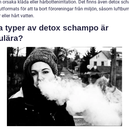
 orsaka klåda eller hårbottenirritation. Det finns även detox s
tformats för att ta bort föroreningar från miljön, såsom luftbur
r eller hårt vatten.
a typer av detox schampo är
ulära?