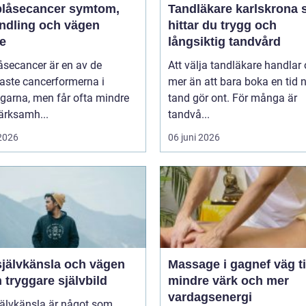
åsecancer symtom,
Tandläkare karlskrona så
ndling och vägen
hittar du trygg och
re
långsiktig tandvård
åsecancer är en av de
Att välja tandläkare handlar
aste cancerformerna i
mer än att bara boka en tid 
garna, men får ofta mindre
tand gör ont. För många är
rksamh...
tandvå...
 2026
06 juni 2026
självkänsla och vägen
Massage i gagnef väg till
en tryggare självbild
mindre värk och mer
vardagsenergi
jälvkänsla är något som