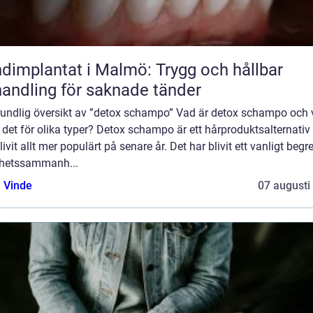
dimplantat i Malmö: Trygg och hållbar
andling för saknade tänder
rundlig översikt av ”detox schampo” Vad är detox schampo och
 det för olika typer? Detox schampo är ett hårproduktsalternati
livit allt mer populärt på senare år. Det har blivit ett vanligt begr
hetssammanh...
 Vinde
07 augusti