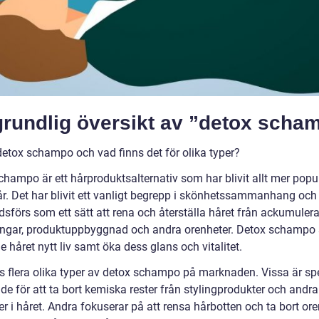
grundlig översikt av ”detox scha
detox schampo och vad finns det för olika typer?
champo är ett hårproduktsalternativ som har blivit allt mer popu
år. Det har blivit ett vanligt begrepp i skönhetssammanhang och
sförs som ett sätt att rena och återställa håret från ackumuler
ingar, produktuppbyggnad och andra orenheter. Detox schampo
 håret nytt liv samt öka dess glans och vitalitet.
ns flera olika typer av detox schampo på marknaden. Vissa är spe
e för att ta bort kemiska rester från stylingprodukter och andra
r i håret. Andra fokuserar på att rensa hårbotten och ta bort or