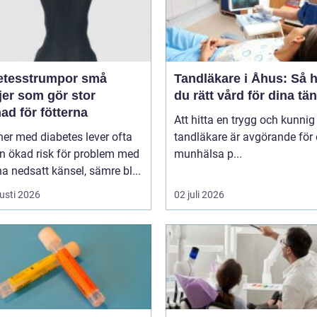
tesstrumpor små
Tandläkare i Åhus: Så h
jer som gör stor
du rätt vård för dina tä
nad för fötterna
Att hitta en trygg och kunnig
er med diabetes lever ofta
tandläkare är avgörande för 
n ökad risk för problem med
munhälsa p...
fötterna nedsatt känsel, sämre bl...
usti 2026
02 juli 2026