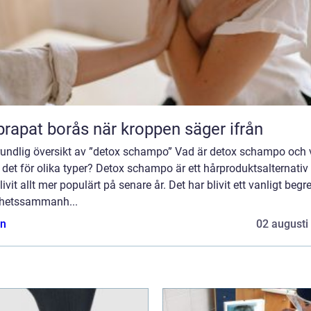
Naprapat borås när kroppen säger ifrån
rundlig översikt av ”detox schampo” Vad är detox schampo och
 det för olika typer? Detox schampo är ett hårproduktsalternati
livit allt mer populärt på senare år. Det har blivit ett vanligt begr
hetssammanh...
n
02 augusti