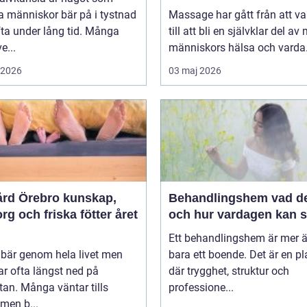
 människor bär på i tystnad
Massage har gått från att va
ta under lång tid. Många
till att bli en självklar del a
e...
människors hälsa och varda.
i 2026
03 maj 2026
 Örebro kunskap,
Behandlingshem vad det är
g och friska fötter året
och hur vardagen kan s
Ett behandlingshem är mer 
 bär genom hela livet men
bara ett boende. Det är en pl
r ofta längst ned på
där trygghet, struktur och
stan. Många väntar tills
professione...
men b...