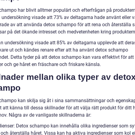
champo har blivit alltmer populärt och efterfrågan på produkter
n undersökning visade att 73% av deltagarna hade använt eller v
erade av att använda detox schampo för att rena och återställa s
isar på det ökande intresset och medvetenheten kring produktern
n undersökning visade att 85% av deltagarna upplevde att dera
skare ut och kändes renare efter att ha använt detox schampo
det. Detta tyder på att detox schampo kan vara effektivt för att 
r och ge håret en fräschare och friskare känsla.
lnader mellan olika typer av deto
ampo
champo kan skilja sig åt i sina sammansättningar och egenskap
gt att känna till dessa skillnader för att välja rätt produkt för ditt
hov. Några av de vanligaste skillnaderna är:
dienser: Detox schampo kan innehålla olika ingredienser som syft
 och återställa håret. Vissa kan ha aktiva ingredienser som kol el