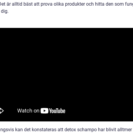
et är alltid bäst att prova olika produkter och hitta den som fun
 dig.
ingsvis kan det konstateras att detox schampo har blivit alltmer