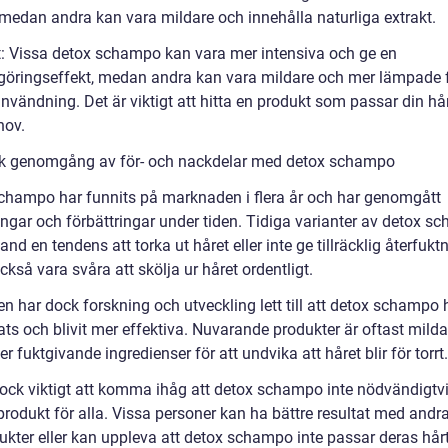
, medan andra kan vara mildare och innehålla naturliga extrakt.
t: Vissa detox schampo kan vara mer intensiva och ge en
göringseffekt, medan andra kan vara mildare och mer lämpade 
nvändning. Det är viktigt att hitta en produkt som passar din hå
hov.
sk genomgång av för- och nackdelar med detox schampo
champo har funnits på marknaden i flera år och har genomgått
ingar och förbättringar under tiden. Tidiga varianter av detox 
and en tendens att torka ut håret eller inte ge tillräcklig återfukt
kså vara svåra att skölja ur håret ordentligt.
n har dock forskning och utveckling lett till att detox schampo 
ats och blivit mer effektiva. Nuvarande produkter är oftast mild
er fuktgivande ingredienser för att undvika att håret blir för torrt.
dock viktigt att komma ihåg att detox schampo inte nödvändigtvi
produkt för alla. Vissa personer kan ha bättre resultat med andr
ukter eller kan uppleva att detox schampo inte passar deras hårt