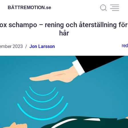
BÄTTREMOTION.
se
ox schampo – rening och återställning för 
hår
red
ember 2023
Jon Larsson