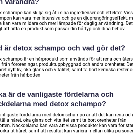
ån varandra?
 schampo kan skilja sig åt i sina ingredienser och effekter. Vis
mpon kan vara mer intensiva och ge en djuprengöringseffekt, 
a kan vara mildare och mer lämpade för daglig användning. Det
gt att hitta en produkt som passar din hårtyp och dina behov.
d är detox schampo och vad gör det?
x schampo är en hårprodukt som används för att rena och åters
t från föroreningar, produktuppbyggnad och andra orenheter. De
ret nytt liv, öka glans och vitalitet, samt ta bort kemiska rester 
eter från hårbotten.
ka är de vanligaste fördelarna och
ckdelarna med detox schampo?
anligaste fördelarna med detox schampo är att det kan rena och
tälla håret, öka glans och vitalitet samt ta bort orenheter från
otten. Nackdelarna kan vara att vissa produkter kan vara för sta
orka ut håret, samt att resultat kan variera mellan olika personer