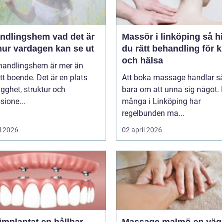
ingshem vad det är
Massör i linköping så hittar
hur vardagen kan se ut
du rätt behandling för 
och hälsa
ehandlingshem är mer än
tt boende. Det är en plats
Att boka massage handlar s
ygghet, struktur och
bara om att unna sig något. 
sione...
många i Linköping har
regelbunden ma...
l 2026
02 april 2026