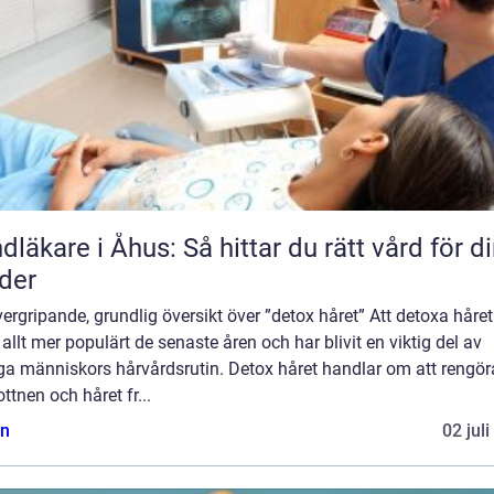
dläkare i Åhus: Så hittar du rätt vård för d
der
ergripande, grundlig översikt över ”detox håret” Att detoxa håret
t allt mer populärt de senaste åren och har blivit en viktig del av
a människors hårvårdsrutin. Detox håret handlar om att rengör
ttnen och håret fr...
n
02 jul