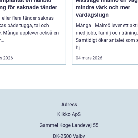
antat en hållbar
Massage malmö en väg till
ing för saknade tänder
mindre värk och mer
vardagslugn
 eller flera tänder saknas
as både tugga, tal och
Många i Malmö lever ett aktiv
e. Många upplever också en
med jobb, familj och träning.
...
Samtidigt ökar antalet som 
hj...
s 2026
04 mars 2026
Adress