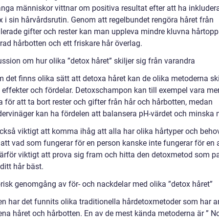
ga människor vittnar om positiva resultat efter att ha inkluder
x i sin hårvårdsrutin. Genom att regelbundet rengöra håret från
erade gifter och rester kan man uppleva mindre kluvna hårtoppa
ad hårbotten och ett friskare hår överlag.
ssion om hur olika ”detox håret” skiljer sig från varandra
 det finns olika sätt att detoxa håret kan de olika metoderna ski
na effekter och fördelar. Detoxschampon kan till exempel vara me
a för att ta bort rester och gifter från hår och hårbotten, medan
dervinäger kan ha fördelen att balansera pH-värdet och minska m
ckså viktigt att komma ihåg att alla har olika hårtyper och behov,
 att vad som fungerar för en person kanske inte fungerar för en
därför viktigt att prova sig fram och hitta den detoxmetod som p
ditt hår bäst.
orisk genomgång av för- och nackdelar med olika ”detox håret”
ien har det funnits olika traditionella hårdetoxmetoder som har 
 rena håret och hårbotten. En av de mest kända metoderna är ” No