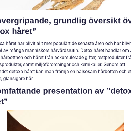
vergripande, grundlig översikt ö
ox håret”
xa håret har blivit allt mer populärt de senaste åren och har blivi
del av många människors hårvårdsrutin. Detox håret handlar om 
 hårbottnen och håret från ackumulerade gifter, restprodukter fr
sprodukter, samt miljöföroreningar och kemikalier. Genom att
ndet detoxa håret kan man främja en hälsosam hårbotten och et
, glansigare hår.
omfattande presentation av ”deto
t”