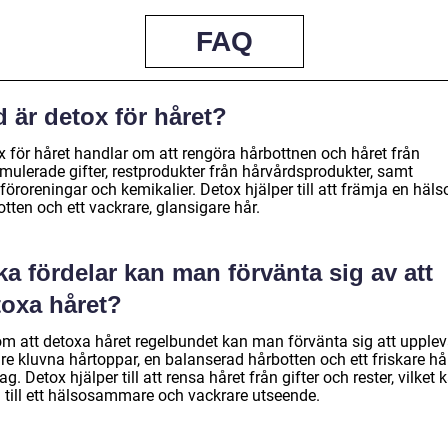
FAQ
 är detox för håret?
x för håret handlar om att rengöra hårbottnen och håret från
mulerade gifter, restprodukter från hårvårdsprodukter, samt
föroreningar och kemikalier. Detox hjälper till att främja en hä
tten och ett vackrare, glansigare hår.
ka fördelar kan man förvänta sig av att
toxa håret?
m att detoxa håret regelbundet kan man förvänta sig att upple
re kluvna hårtoppar, en balanserad hårbotten och ett friskare hå
ag. Detox hjälper till att rensa håret från gifter och rester, vilket 
a till ett hälsosammare och vackrare utseende.