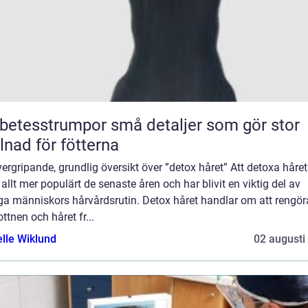
sstrumpor små detaljer som gör stor
llnad för fötterna
ergripande, grundlig översikt över ”detox håret” Att detoxa håret
t allt mer populärt de senaste åren och har blivit en viktig del av
a människors hårvårdsrutin. Detox håret handlar om att rengör
ttnen och håret fr...
elle Wiklund
02 augusti