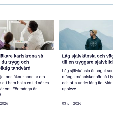
äkare karlskrona så
Låg självkänsla och vä
r du trygg och
till en tryggare självbild
iktig tandvård
Låg självkänsla är något so
lja tandläkare handlar om
många människor bär på i t
 att bara boka en tid när en
och ofta under lång tid. Må
ör ont. För många är
uppleve...
...
i 2026
03 juni 2026