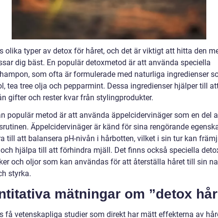
s olika typer av detox för håret, och det är viktigt att hitta den m
sar dig bäst. En populär detoxmetod är att använda speciella
hampon, som ofta är formulerade med naturliga ingredienser 
ol, tea tree olja och pepparmint. Dessa ingredienser hjälper till at
ån gifter och rester kvar från stylingprodukter.
n populär metod är att använda äppelcidervinäger som en del 
srutinen. Äppelcidervinäger är känd för sina rengörande egensk
a till att balansera pH-nivån i hårbotten, vilket i sin tur kan främ
och hjälpa till att förhindra mjäll. Det finns också speciella deto
r och oljor som kan användas för att återställa håret till sin na
ch styrka.
titativa mätningar om ”detox hår
s få vetenskapliga studier som direkt har mätt effekterna av hår