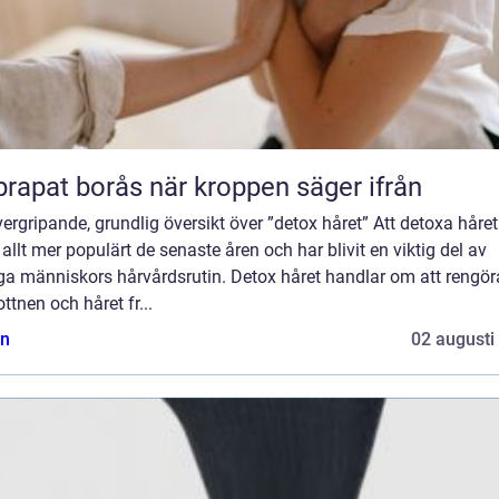
Naprapat borås när kroppen säger ifrån
ergripande, grundlig översikt över ”detox håret” Att detoxa håret
t allt mer populärt de senaste åren och har blivit en viktig del av
a människors hårvårdsrutin. Detox håret handlar om att rengör
ttnen och håret fr...
n
02 augusti