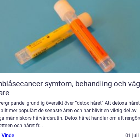
ecancer symtom, behandling och vägen
are
ergripande, grundlig översikt över ”detox håret” Att detoxa håret
t allt mer populärt de senaste åren och har blivit en viktig del av
a människors hårvårdsrutin. Detox håret handlar om att rengör
ttnen och håret fr...
 Vinde
01 jul