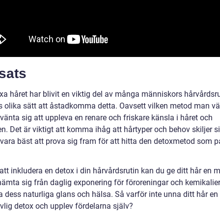
sats
xa håret har blivit en viktig del av många människors hårvårdsru
ns olika sätt att åstadkomma detta. Oavsett vilken metod man vä
änta sig att uppleva en renare och friskare känsla i håret och
n. Det är viktigt att komma ihåg att hårtyper och behov skiljer si
 vara bäst att prova sig fram för att hitta den detoxmetod som 
t inkludera en detox i din hårvårdsrutin kan du ge ditt hår en m
rhämta sig från daglig exponering för föroreningar och kemikalie
a dess naturliga glans och hälsa. Så varför inte unna ditt hår en
vlig detox och upplev fördelarna själv?