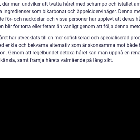
n, där man undviker att tvätta håret med schampo och istället a
ga ingredienser som bikarbonat och äppelcidervinäger. Denna m
e för- och nackdelar, och vissa personer har upplevt att deras h
n blir för torra eller fetare än vanligt genom att följa denna met
ret har utvecklats till en mer sofistikerad och specialiserad pro
ed enkla och bekväma alternativ som är skonsamma mot både 
jön. Genom att regelbundet detoxa håret kan man uppnå en ren
e känsla, samt främja hårets välmående på lång sikt.