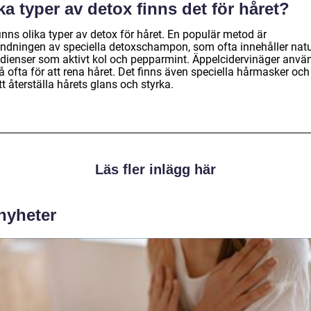
ka typer av detox finns det för håret?
inns olika typer av detox för håret. En populär metod är
ndningen av speciella detoxschampon, som ofta innehåller natu
edienser som aktivt kol och pepparmint. Äppelcidervinäger anvä
 ofta för att rena håret. Det finns även speciella hårmasker och 
tt återställa hårets glans och styrka.
Läs fler inlägg här
 nyheter