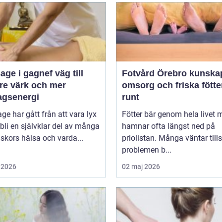
 i gagnef väg till
Fotvård Örebro kunskap,
re värk och mer
omsorg och friska fötte
agsenergi
runt
e har gått från att vara lyx
Fötter bär genom hela livet 
tt bli en självklar del av många
hamnar ofta längst ned på
kors hälsa och varda...
priolistan. Många väntar tills
problemen b...
 2026
02 maj 2026