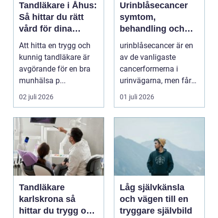
Tandläkare i Åhus:
Urinblåsecancer
Så hittar du rätt
symtom,
vård för dina
behandling och
tänder
vägen vidare
Att hitta en trygg och
urinblåsecancer är en
kunnig tandläkare är
av de vanligaste
avgörande för en bra
cancerformerna i
munhälsa p...
urinvägarna, men får
ofta mindre
02 juli 2026
01 juli 2026
uppmärksamh...
Tandläkare
Låg självkänsla
karlskrona så
och vägen till en
hittar du trygg och
tryggare självbild