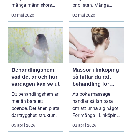
många människors
priolistan. Många
hälsa och varda...
väntar tills problemen
03 maj 2026
02 maj 2026
b...
Behandlingshem
Massör i linköping
vad det är och hur
så hittar du rätt
vardagen kan se ut
behandling för
kropp och hälsa
Ett behandlingshem är
Att boka massage
mer än bara ett
handlar sällan bara
boende. Det är en plats
om att unna sig något.
där trygghet, struktur
För många i Linköping
och professione...
har regelbunden ma...
05 april 2026
02 april 2026