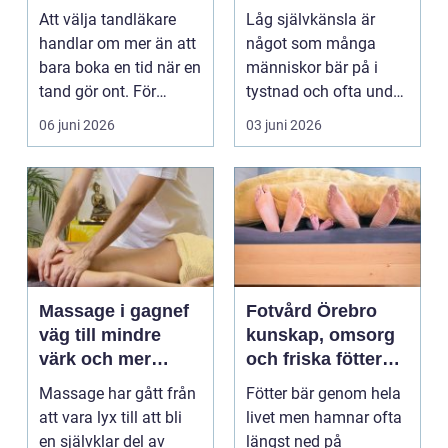
långsiktig
Att välja tandläkare
Låg självkänsla är
tandvård
handlar om mer än att
något som många
bara boka en tid när en
människor bär på i
tand gör ont. För
tystnad och ofta under
många är tandvå...
lång tid. Många
06 juni 2026
03 juni 2026
uppleve...
Massage i gagnef
Fotvård Örebro
väg till mindre
kunskap, omsorg
värk och mer
och friska fötter
vardagsenergi
året runt
Massage har gått från
Fötter bär genom hela
att vara lyx till att bli
livet men hamnar ofta
en självklar del av
längst ned på