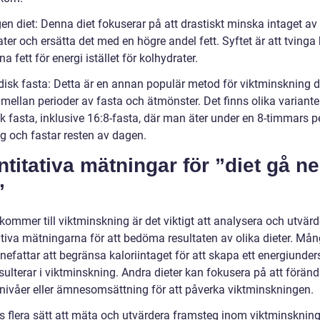
en diet: Denna diet fokuserar på att drastiskt minska intaget av
ter och ersätta det med en högre andel fett. Syftet är att tvinga
na fett för energi istället för kolhydrater.
odisk fasta: Detta är en annan populär metod för viktminskning 
 mellan perioder av fasta och ätmönster. Det finns olika variante
k fasta, inklusive 16:8-fasta, där man äter under en 8-timmars p
ag och fastar resten av dagen.
titativa mätningar för ”diet gå ne
”
kommer till viktminskning är det viktigt att analysera och utvär
ativa mätningarna för att bedöma resultaten av olika dieter. Må
nnefattar att begränsa kaloriintaget för att skapa ett energiunder
esulterar i viktminskning. Andra dieter kan fokusera på att föränd
ivåer eller ämnesomsättning för att påverka viktminskningen.
ns flera sätt att mäta och utvärdera framsteg inom viktminskning