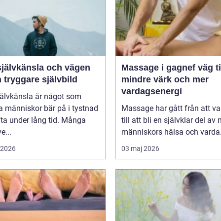
självkänsla och vägen
Massage i gagnef väg till
en tryggare självbild
mindre värk och mer
vardagsenergi
jälvkänsla är något som
 människor bär på i tystnad
Massage har gått från att va
ta under lång tid. Många
till att bli en självklar del a
e...
människors hälsa och varda.
i 2026
03 maj 2026