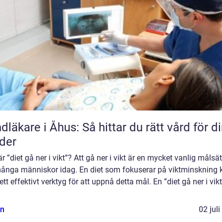
dläkare i Åhus: Så hittar du rätt vård för d
der
r ”diet gå ner i vikt”? Att gå ner i vikt är en mycket vanlig målsä
många människor idag. En diet som fokuserar på viktminskning 
ett effektivt verktyg för att uppnå detta mål. En ”diet gå ner i vikt
n
02 jul