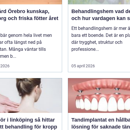
 Örebro kunskap,
Behandlingshem vad det är
g och friska fötter året
och hur vardagen kan s
Ett behandlingshem är mer 
 bär genom hela livet men
bara ett boende. Det är en pl
r ofta längst ned på
där trygghet, struktur och
stan. Många väntar tills
professione...
men b...
 2026
05 april 2026
i linköping så hittar
Tandimplantat en hållbar
tt behandling för kropp
lösning för saknade tä