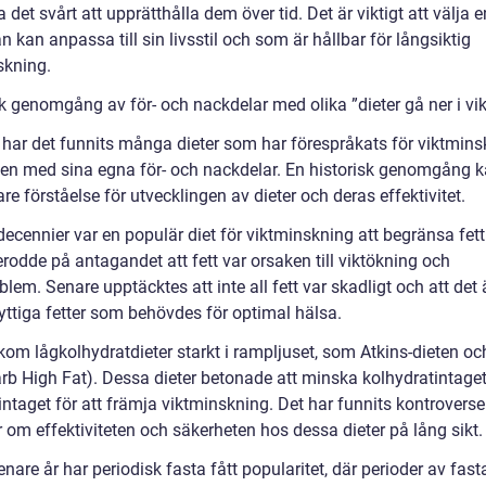
 det svårt att upprätthålla dem över tid. Det är viktigt att välja e
kan anpassa till sin livsstil och som är hållbar för långsiktig
skning.
k genomgång av för- och nackdelar med olika ”dieter gå ner i vik
d har det funnits många dieter som har förespråkats för viktmins
 en med sina egna för- och nackdelar. En historisk genomgång 
re förståelse för utvecklingen av dieter och deras effektivitet.
 decennier var en populär diet för viktminskning att begränsa fett
rodde på antagandet att fett var orsaken till viktökning och
blem. Senare upptäcktes att inte all fett var skadligt och att det
yttiga fetter som behövdes för optimal hälsa.
kom lågkolhydratdieter starkt i rampljuset, som Atkins-dieten o
rb High Fat). Dessa dieter betonade att minska kolhydratintage
intaget för att främja viktminskning. Det har funnits kontroverse
 om effektiviteten och säkerheten hos dessa dieter på lång sikt.
nare år har periodisk fasta fått popularitet, där perioder av fas