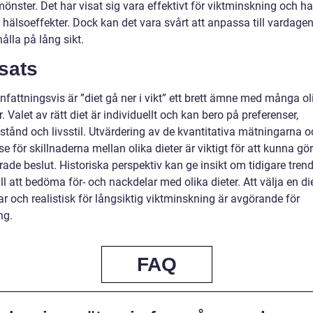
önster. Det har visat sig vara effektivt för viktminskning och h
 hälsoeffekter. Dock kan det vara svårt att anpassa till vardage
ålla på lång sikt.
sats
attningsvis är ”diet gå ner i vikt” ett brett ämne med många ol
. Valet av rätt diet är individuellt och kan bero på preferenser,
lstånd och livsstil. Utvärdering av de kvantitativa mätningarna 
se för skillnaderna mellan olika dieter är viktigt för att kunna gö
ade beslut. Historiska perspektiv kan ge insikt om tidigare tren
ill att bedöma för- och nackdelar med olika dieter. Att välja en d
ar och realistisk för långsiktig viktminskning är avgörande för
ng.
FAQ