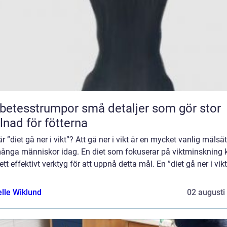
sstrumpor små detaljer som gör stor
llnad för fötterna
r ”diet gå ner i vikt”? Att gå ner i vikt är en mycket vanlig målsä
många människor idag. En diet som fokuserar på viktminskning 
ett effektivt verktyg för att uppnå detta mål. En ”diet gå ner i vikt
elle Wiklund
02 augusti