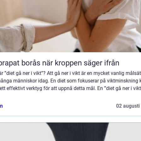
Naprapat borås när kroppen säger ifrån
r ”diet gå ner i vikt”? Att gå ner i vikt är en mycket vanlig målsä
många människor idag. En diet som fokuserar på viktminskning 
ett effektivt verktyg för att uppnå detta mål. En ”diet gå ner i vikt
n
02 augusti