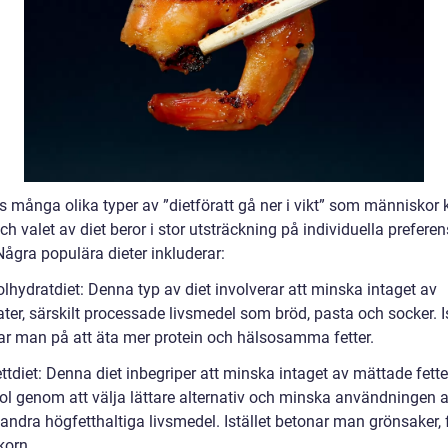
s många olika typer av ”dietföratt gå ner i vikt” som människor 
ch valet av diet beror i stor utsträckning på individuella prefere
Några populära dieter inkluderar:
lhydratdiet: Denna typ av diet involverar att minska intaget av
ter, särskilt processade livsmedel som bröd, pasta och socker. Is
ar man på att äta mer protein och hälsosamma fetter.
ttdiet: Denna diet inbegriper att minska intaget av mättade fett
rol genom att välja lättare alternativ och minska användningen 
andra högfetthaltiga livsmedel. Istället betonar man grönsaker, 
korn.