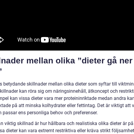
lnader mellan olika ”dieter gå ner 
”
s betydande skillnader mellan olika dieter som syftar till viktmi
illnader kan röra sig om näringsinnehåll, ätkoncept och restrikt
empel kan vissa dieter vara mer proteininriktade medan andra ka
ktade på att minska kolhydrater eller fettintag. Det är viktigt att 
m passar ens personliga behov och preferenser.
 viktig skillnad är hur hållbara och realistiska olika dieter är på
ssa dieter kan vara extremt restriktiva eller kräva strikt följsamhet,