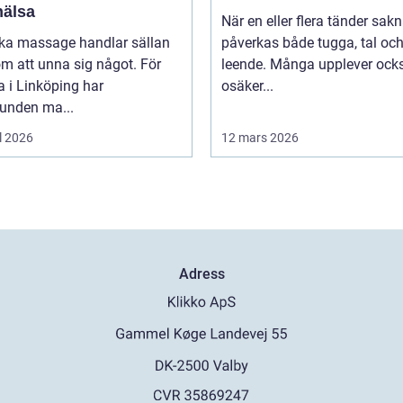
hälsa
När en eller flera tänder sak
oka massage handlar sällan
påverkas både tugga, tal oc
m att unna sig något. För
leende. Många upplever ock
 i Linköping har
osäker...
bunden ma...
l 2026
12 mars 2026
Adress