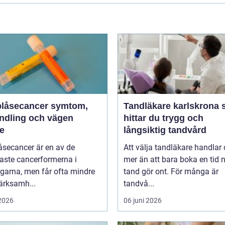
åsecancer symtom,
Tandläkare karlskrona så
ndling och vägen
hittar du trygg och
re
långsiktig tandvård
åsecancer är en av de
Att välja tandläkare handlar
aste cancerformerna i
mer än att bara boka en tid 
garna, men får ofta mindre
tand gör ont. För många är
rksamh...
tandvå...
 2026
06 juni 2026