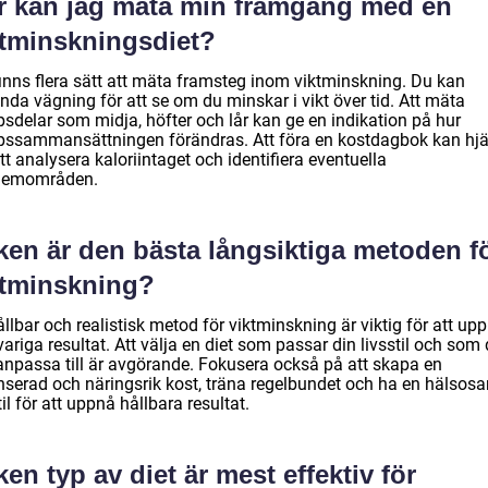
r kan jag mäta min framgång med en
ktminskningsdiet?
finns flera sätt att mäta framsteg inom viktminskning. Du kan
da vägning för att se om du minskar i vikt över tid. Att mäta
psdelar som midja, höfter och lår kan ge en indikation på hur
pssammansättningen förändras. Att föra en kostdagbok kan hj
tt analysera kaloriintaget och identifiera eventuella
lemområden.
ken är den bästa långsiktiga metoden f
ktminskning?
llbar och realistisk metod för viktminskning är viktig för att up
ariga resultat. Att välja en diet som passar din livsstil och som
anpassa till är avgörande. Fokusera också på att skapa en
nserad och näringsrik kost, träna regelbundet och ha en hälsos
til för att uppnå hållbara resultat.
ken typ av diet är mest effektiv för