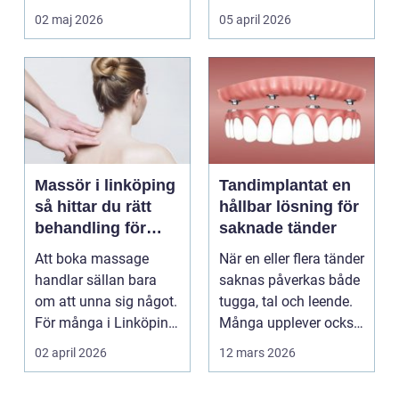
väntar tills problemen
och professione...
02 maj 2026
05 april 2026
b...
Massör i linköping
Tandimplantat en
så hittar du rätt
hållbar lösning för
behandling för
saknade tänder
kropp och hälsa
Att boka massage
När en eller flera tänder
handlar sällan bara
saknas påverkas både
om att unna sig något.
tugga, tal och leende.
För många i Linköping
Många upplever också
har regelbunden ma...
en osäker...
02 april 2026
12 mars 2026