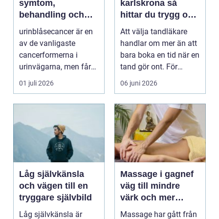
symtom,
karlskrona så
behandling och
hittar du trygg och
vägen vidare
långsiktig
urinblåsecancer är en
Att välja tandläkare
tandvård
av de vanligaste
handlar om mer än att
cancerformerna i
bara boka en tid när en
urinvägarna, men får
tand gör ont. För
ofta mindre
många är tandvå...
01 juli 2026
06 juni 2026
uppmärksamh...
Låg självkänsla
Massage i gagnef
och vägen till en
väg till mindre
tryggare självbild
värk och mer
vardagsenergi
Låg självkänsla är
Massage har gått från