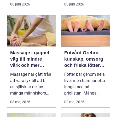
många är tandvå...
lång tid. Många
06 juni 2026
03 juni 2026
uppleve...
Massage i gagnef
Fotvård Örebro
väg till mindre
kunskap, omsorg
värk och mer
och friska fötter
vardagsenergi
året runt
Massage har gått från
Fötter bär genom hela
att vara lyx till att bli
livet men hamnar ofta
en självklar del av
längst ned på
många människors
priolistan. Många
hälsa och varda...
väntar tills problemen
03 maj 2026
02 maj 2026
b...