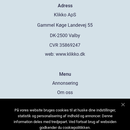
Adress
web:
www.klikko.dk
Menu
Annonsering
Om oss
Cookies
På vores website bruges cookies til at huske dine indstillinger,
Kontakta oss
statistik og personalisering af indhold og annoncer. Denne
Sitemap
information deles med tredjepart. Ved fortsat brug af websiden
godkender du cookiepolitikken.