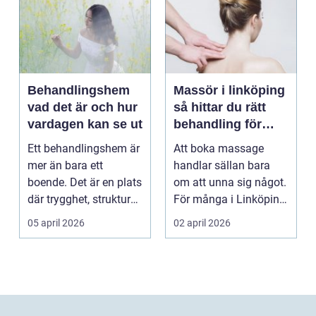
Behandlingshem
Massör i linköping
vad det är och hur
så hittar du rätt
vardagen kan se ut
behandling för
kropp och hälsa
Ett behandlingshem är
Att boka massage
mer än bara ett
handlar sällan bara
boende. Det är en plats
om att unna sig något.
där trygghet, struktur
För många i Linköping
och professione...
har regelbunden ma...
05 april 2026
02 april 2026