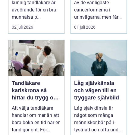
kunnig tandläkare är
av de vanligaste
avgörande för en bra
cancerformerna i
munhälsa p...
urinvägarna, men får
ofta mindre
02 juli 2026
01 juli 2026
uppmärksamh...
Tandläkare
Låg självkänsla
karlskrona så
och vägen till en
hittar du trygg och
tryggare självbild
långsiktig
Att välja tandläkare
Låg självkänsla är
tandvård
handlar om mer än att
något som många
bara boka en tid när en
människor bär på i
tand gör ont. För
tystnad och ofta under