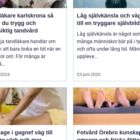
äkare karlskrona så
Låg självkänsla och vä
r du trygg och
till en tryggare självbild
iktig tandvård
Låg självkänsla är något so
lja tandläkare handlar om
många människor bär på i t
 att bara boka en tid när en
och ofta under lång tid. Må
ör ont. För många är
uppleve...
...
i 2026
03 juni 2026
 i gagnef väg till
Fotvård Örebro kunskap,