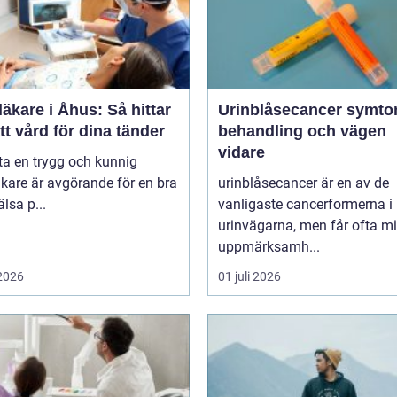
äkare i Åhus: Så hittar
Urinblåsecancer symtom,
tt vård för dina tänder
behandling och vägen
vidare
tta en trygg och kunnig
kare är avgörande för en bra
urinblåsecancer är en av de
lsa p...
vanligaste cancerformerna i
urinvägarna, men får ofta m
uppmärksamh...
 2026
01 juli 2026