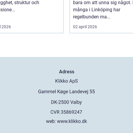
ygghet, struktur och
bara om att unna sig något. 
sione...
många i Linköping har
regelbunden ma...
l 2026
02 april 2026
Adress
web:
www.klikko.dk