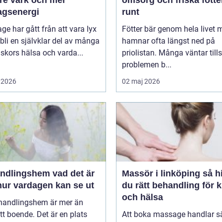
re värk och mer
omsorg och friska fötte
agsenergi
runt
e har gått från att vara lyx
Fötter bär genom hela livet 
tt bli en självklar del av många
hamnar ofta längst ned på
kors hälsa och varda...
priolistan. Många väntar tills
problemen b...
 2026
02 maj 2026
ingshem vad det är
Massör i linköping så hittar
hur vardagen kan se ut
du rätt behandling för 
och hälsa
ehandlingshem är mer än
tt boende. Det är en plats
Att boka massage handlar s