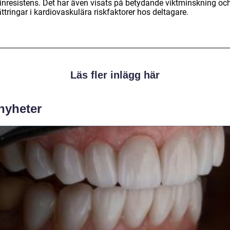
linresistens. Det har även visats på betydande viktminskning oc
ttringar i kardiovaskulära riskfaktorer hos deltagare.
Läs fler inlägg här
 nyheter