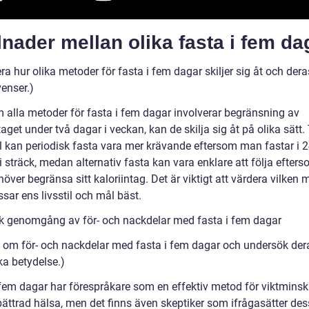
lnader mellan olika fasta i fem da
ra hur olika metoder för fasta i fem dagar skiljer sig åt och dera
enser.)
 alla metoder för fasta i fem dagar involverar begränsning av
taget under två dagar i veckan, kan de skilja sig åt på olika sätt. 
 kan periodisk fasta vara mer krävande eftersom man fastar i 
i sträck, medan alternativ fasta kan vara enklare att följa efte
över begränsa sitt kaloriintag. Det är viktigt att värdera vilken 
sar ens livsstil och mål bäst.
sk genomgång av för- och nackdelar med fasta i fem dagar
a om för- och nackdelar med fasta i fem dagar och undersök der
ka betydelse.)
 fem dagar har förespråkare som en effektiv metod för viktmins
bättrad hälsa, men det finns även skeptiker som ifrågasätter des