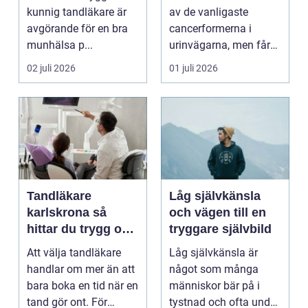
kunnig tandläkare är
av de vanligaste
avgörande för en bra
cancerformerna i
munhälsa p...
urinvägarna, men får
ofta mindre
02 juli 2026
01 juli 2026
uppmärksamh...
Tandläkare
Låg självkänsla
karlskrona så
och vägen till en
hittar du trygg och
tryggare självbild
långsiktig
Att välja tandläkare
Låg självkänsla är
tandvård
handlar om mer än att
något som många
bara boka en tid när en
människor bär på i
tand gör ont. För
tystnad och ofta under