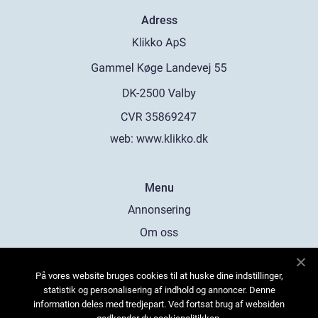
Adress
web:
www.klikko.dk
Menu
Annonsering
Om oss
Cookies
På vores website bruges cookies til at huske dine indstillinger,
Kontakta oss
statistik og personalisering af indhold og annoncer. Denne
Sitemap
information deles med tredjepart. Ved fortsat brug af websiden