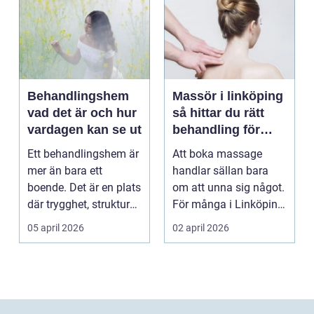
Behandlingshem
Massör i linköping
vad det är och hur
så hittar du rätt
vardagen kan se ut
behandling för
kropp och hälsa
Ett behandlingshem är
Att boka massage
mer än bara ett
handlar sällan bara
boende. Det är en plats
om att unna sig något.
där trygghet, struktur
För många i Linköping
och professione...
har regelbunden ma...
05 april 2026
02 april 2026