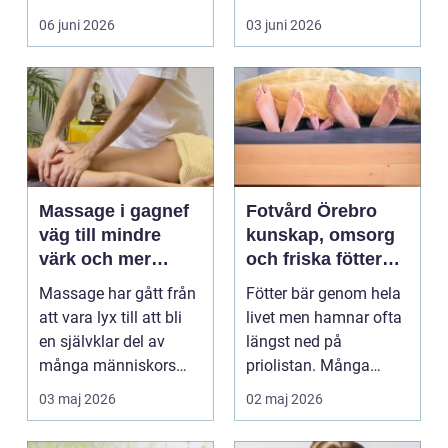
många är tandvå...
lång tid. Många
06 juni 2026
03 juni 2026
uppleve...
Massage i gagnef
Fotvård Örebro
väg till mindre
kunskap, omsorg
värk och mer
och friska fötter
vardagsenergi
året runt
Massage har gått från
Fötter bär genom hela
att vara lyx till att bli
livet men hamnar ofta
en självklar del av
längst ned på
många människors
priolistan. Många
hälsa och varda...
väntar tills problemen
03 maj 2026
02 maj 2026
b...