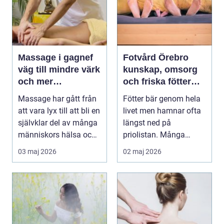
Massage i gagnef
Fotvård Örebro
väg till mindre värk
kunskap, omsorg
och mer
och friska fötter
vardagsenergi
året runt
Massage har gått från
Fötter bär genom hela
att vara lyx till att bli en
livet men hamnar ofta
självklar del av många
längst ned på
människors hälsa och
priolistan. Många
varda...
väntar tills problemen
03 maj 2026
02 maj 2026
b...