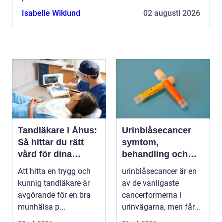
Isabelle Wiklund
02 augusti 2026
Tandläkare i Åhus:
Urinblåsecancer
Så hittar du rätt
symtom,
vård för dina
behandling och
tänder
vägen vidare
Att hitta en trygg och
urinblåsecancer är en
kunnig tandläkare är
av de vanligaste
avgörande för en bra
cancerformerna i
munhälsa p...
urinvägarna, men får
ofta mindre