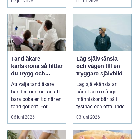
02 juli 2026
01 juli 2026
uppmärksamh...
Tandläkare
Låg självkänsla
karlskrona så hittar
och vägen till en
du trygg och
tryggare självbild
långsiktig tandvård
Att välja tandläkare
Låg självkänsla är
handlar om mer än att
något som många
bara boka en tid när en
människor bär på i
tand gör ont. För
tystnad och ofta under
många är tandvå...
lång tid. Många
06 juni 2026
03 juni 2026
uppleve...