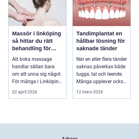
Massör i linköping
Tandimplantat en
så hittar du rätt
hållbar lösning för
behandling för
saknade tänder
kropp och hälsa
Att boka massage
När en eller flera tänder
handlar sällan bara
saknas påverkas både
om att unna sig något.
tugga, tal och leende.
För många i Linköping
Många upplever också
har regelbunden ma...
en osäker...
02 april 2026
12 mars 2026
Adress