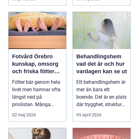
uppleve...
Fotvård Örebro
Behandlingshem
kunskap, omsorg
vad det är och hur
och friska fötter
vardagen kan se ut
året runt
Fötter bär genom hela
Ett behandlingshem är
livet men hamnar ofta
mer än bara ett
längst ned på
boende. Det är en plats
priolistan. Många
där trygghet, struktur
väntar tills problemen
och professione...
02 maj 2026
05 april 2026
b...