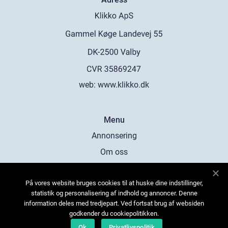
web:
www.klikko.dk
Menu
Annonsering
Om oss
Cookies
På vores website bruges cookies til at huske dine indstillinger,
Kontakta oss
statistik og personalisering af indhold og annoncer. Denne
Sitemap
information deles med tredjepart. Ved fortsat brug af websiden
godkender du cookiepolitikken.
Ok
Privatlivspolitik