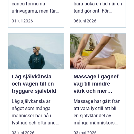
cancerformerna i
bara boka en tid när en
urinvägarna, men får
tand gör ont. För
ofta mindre
många är tandvå...
01 juli 2026
06 juni 2026
uppmärksamh...
Låg självkänsla
Massage i gagnef
och vägen till en
väg till mindre
tryggare självbild
värk och mer
vardagsenergi
Låg självkänsla är
Massage har gått från
något som många
att vara lyx till att bli
människor bär på i
en självklar del av
tystnad och ofta under
många människors
lång tid. Många
hälsa och varda...
03 juni 2026
03 maj 2026