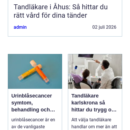
Tandläkare i Åhus: Så hittar du
rätt vård för dina tänder
admin
02 juli 2026
Urinblåsecancer
Tandläkare
symtom,
karlskrona så
behandling och
hittar du trygg och
vägen vidare
långsiktig
urinblåsecancer är en
Att välja tandläkare
tandvård
av de vanligaste
handlar om mer än att