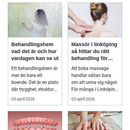
Behandlingshem
Massör i linköping
vad det är och hur
så hittar du rätt
vardagen kan se ut
behandling för
kropp och hälsa
Ett behandlingshem är
Att boka massage
mer än bara ett
handlar sällan bara
boende. Det är en plats
om att unna sig något.
där trygghet, struktur
För många i Linköping
och professione...
har regelbunden ma...
05 april 2026
02 april 2026