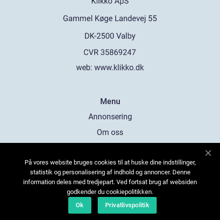
web:
www.klikko.dk
Menu
Annonsering
Om oss
Cookies
På vores website bruges cookies til at huske dine indstillinger,
Kontakta oss
statistik og personalisering af indhold og annoncer. Denne
Sitemap
information deles med tredjepart. Ved fortsat brug af websiden
godkender du cookiepolitikken.
Ok
Privatlivspolitik