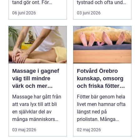
tand gör ont. För
tystnad och ofta under
många är tandvå...
lång tid. Många
06 juni 2026
03 juni 2026
uppleve...
Massage i gagnef
Fotvård Örebro
väg till mindre
kunskap, omsorg
värk och mer
och friska fötter
vardagsenergi
året runt
Massage har gått från
Fötter bär genom hela
att vara lyx till att bli
livet men hamnar ofta
en självklar del av
längst ned på
många människors
priolistan. Många
hälsa och varda...
väntar tills problemen
03 maj 2026
02 maj 2026
b...