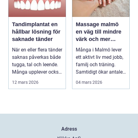
Tandimplantat en
Massage malmö
hållbar lösning för
en väg till mindre
saknade tänder
värk och mer
vardagslugn
När en eller flera tänder
Många i Malmö lever
saknas påverkas både
ett aktivt liv med jobb,
tugga, tal och leende.
familj och träning.
Många upplever också
Samtidigt ökar antalet
en osäker...
som söker hj...
12 mars 2026
04 mars 2026
Adress