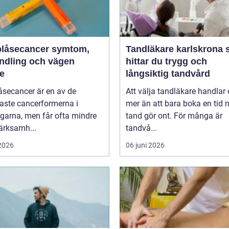
åsecancer symtom,
Tandläkare karlskrona så
ndling och vägen
hittar du trygg och
re
långsiktig tandvård
åsecancer är en av de
Att välja tandläkare handlar
aste cancerformerna i
mer än att bara boka en tid 
garna, men får ofta mindre
tand gör ont. För många är
rksamh...
tandvå...
 2026
06 juni 2026