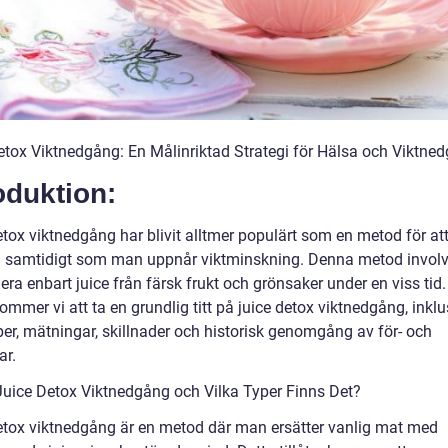
etox Viktnedgång: En Målinriktad Strategi för Hälsa och Viktne
oduktion:
etox viktnedgång har blivit alltmer populärt som en metod för at
 samtidigt som man uppnår viktminskning. Denna metod involve
a enbart juice från färsk frukt och grönsaker under en viss tid.
kommer vi att ta en grundlig titt på juice detox viktnedgång, inklu
per, mätningar, skillnader och historisk genomgång av för- och
ar.
Juice Detox Viktnedgång och Vilka Typer Finns Det?
etox viktnedgång är en metod där man ersätter vanlig mat med