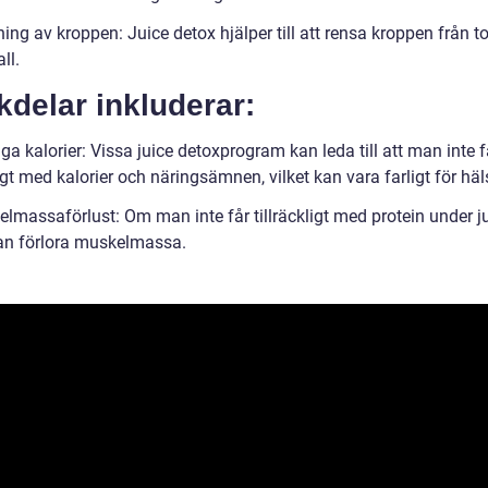
ing av kroppen: Juice detox hjälper till att rensa kroppen från t
ll.
delar inkluderar:
åga kalorier: Vissa juice detoxprogram kan leda till att man inte f
ligt med kalorier och näringsämnen, vilket kan vara farligt för hä
elmassaförlust: Om man inte får tillräckligt med protein under j
an förlora muskelmassa.