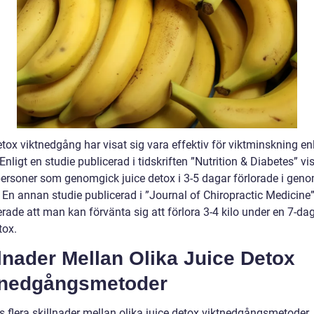
tox viktnedgång har visat sig vara effektiv för viktminskning enl
 Enligt en studie publicerad i tidskriften ”Nutrition & Diabetes” vi
 personer som genomgick juice detox i 3-5 dagar förlorade i geno
. En annan studie publicerad i ”Journal of Chiropractic Medicine
rade att man kan förvänta sig att förlora 3-4 kilo under en 7-da
tox.
lnader Mellan Olika Juice Detox
tnedgångsmetoder
s flera skillnader mellan olika juice detox viktnedgångsmetoder,