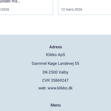
bunden ma...
l 2026
12 mars 2026
Adress
web:
www.klikko.dk
Menu