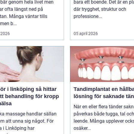
 bär genom hela livet men
bara ett boende. Det är en pl
r ofta längst ned på
där trygghet, struktur och
stan. Många väntar tills
professione...
men b...
 2026
05 april 2026
i linköping så hittar
Tandimplantat en hållbar
tt behandling för kropp
lösning för saknade tä
hälsa
När en eller flera tänder sak
oka massage handlar sällan
påverkas både tugga, tal oc
m att unna sig något. För
leende. Många upplever ock
 i Linköping har
osäker...