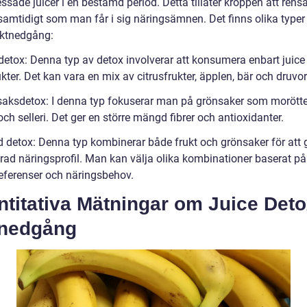
ssade juicer i en bestämd period. Detta tillåter kroppen att rens
samtidigt som man får i sig näringsämnen. Det finns olika typer 
iktnedgång:
tdetox: Denna typ av detox involverar att konsumera enbart juice
ukter. Det kan vara en mix av citrusfrukter, äpplen, bär och druvor
saksdetox: I denna typ fokuserar man på grönsaker som morötter
ch selleri. Det ger en större mängd fibrer och antioxidanter.
d detox: Denna typ kombinerar både frukt och grönsaker för att 
rad näringsprofil. Man kan välja olika kombinationer baserat på
ferenser och näringsbehov.
ntitativa Mätningar om Juice Det
tnedgång