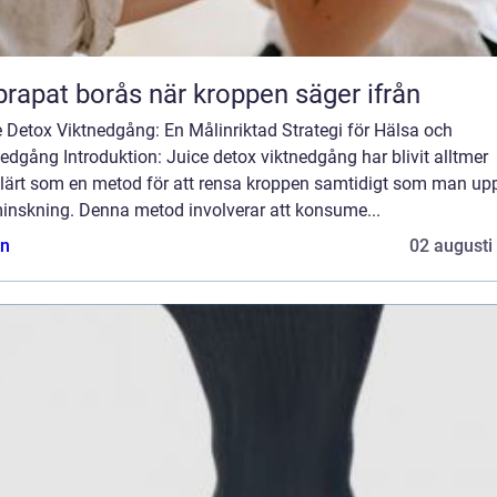
Naprapat borås när kroppen säger ifrån
 Detox Viktnedgång: En Målinriktad Strategi för Hälsa och
edgång Introduktion: Juice detox viktnedgång har blivit alltmer
lärt som en metod för att rensa kroppen samtidigt som man up
minskning. Denna metod involverar att konsume...
n
02 augusti