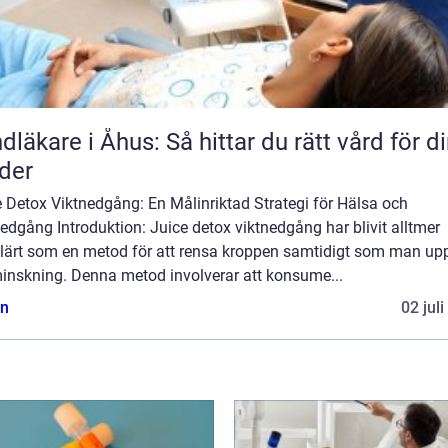
dläkare i Åhus: Så hittar du rätt vård för d
der
 Detox Viktnedgång: En Målinriktad Strategi för Hälsa och
edgång Introduktion: Juice detox viktnedgång har blivit alltmer
lärt som en metod för att rensa kroppen samtidigt som man up
minskning. Denna metod involverar att konsume...
n
02 jul