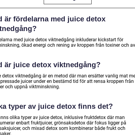
 är fördelarna med juice detox
ktnedgång?
elarna med juice detox viktnedgång inkluderar kickstart för
inskning, ökad energi och rening av kroppen från toxiner och avf
d är juice detox viktnedgång?
e detox viktnedgång är en metod där man ersätter vanlig mat m
kpressade juicer under en bestämd tid för att rensa kroppen från
ner och uppnå viktminskning.
ka typer av juice detox finns det?
inns olika typer av juice detox, inklusive fruktdetox där man
umerar enbart fruktjuicer, grönsaksdetox där fokus ligger på
saksjuicer, och mixad detox som kombinerar både frukt och
saker.