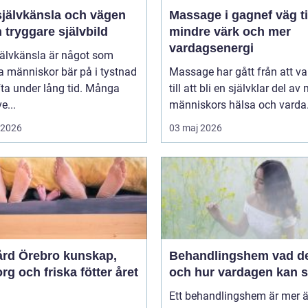
självkänsla och vägen
Massage i gagnef väg till
en tryggare självbild
mindre värk och mer
vardagsenergi
jälvkänsla är något som
 människor bär på i tystnad
Massage har gått från att va
ta under lång tid. Många
till att bli en självklar del a
e...
människors hälsa och varda.
i 2026
03 maj 2026
 Örebro kunskap,
Behandlingshem vad det är
g och friska fötter året
och hur vardagen kan s
Ett behandlingshem är mer 