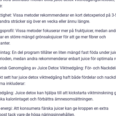
e:
ktighet: Vissa metoder rekommenderar en kort detoxperiod på 3-
ndra sträcker sig över en vecka eller ännu längre.
ngsprofil: Vissa metoder fokuserar mer på fruktjuicer, medan and
ar en större mängd grönsaksjuicer för att ge mer fibrer och
anter.
iintag: En del program tillåter en liten mängd fast föda under jui
rioden, medan andra rekommenderar enbart juice för optimala re
orisk Genomgång av Juice Detox Viktnedgång: För- och Nackdel
kt sett har juice detox viktnedgång haft både fördelar och nackd
na inkluderar:
edgång: Juice detox kan hjälpa till att kickstarta viktminskning
ska kaloriintaget och förbättra ämnesomsättningen.
 energi: Att konsumera färska juicer kan ge kroppen en extra
oost tack vare de höga näringsinnehållen.