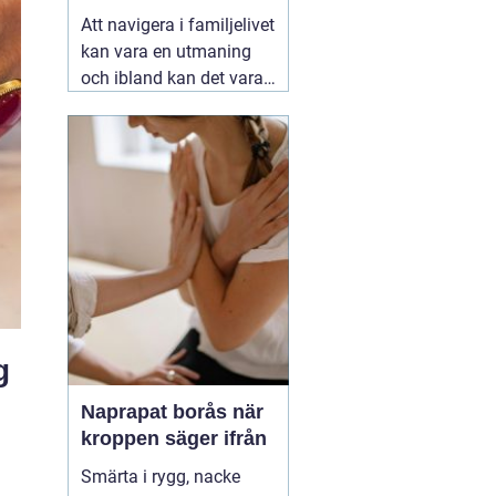
stöd för familjer
Att navigera i familjelivet
kan vara en utmaning
och ibland kan det vara
svårt att hitta lösningar
på konflikter och
problem som uppstår.
06
augusti 2026
g
Naprapat borås när
kroppen säger ifrån
Smärta i rygg, nacke