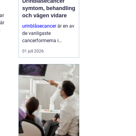
Urinblåsecancer
symtom, behandling
och vägen vidare
ar
 är
urinblåsecancer
är en av
t
de vanligaste
cancerformerna i
urinvägarna, men får
01 juli 2026
ofta mindre
uppmärksamhet än
många andra
cancersjukdomar.
Många drabbade vittnar
om en lång väg till
diagnos och en vardag
som ...