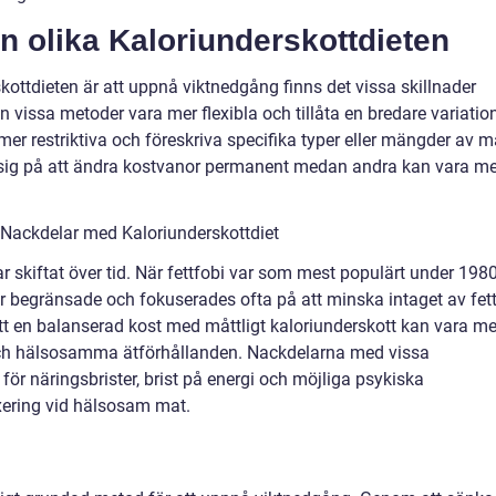
an olika Kaloriunderskottdieten
ottdieten är att uppnå viktnedgång finns det vissa skillnader
n vissa metoder vara mer flexibla och tillåta en bredare variatio
r restriktiva och föreskriva specifika typer eller mängder av m
 sig på att ändra kostvanor permanent medan andra kan vara me
Nackdelar med Kaloriunderskottdiet
r skiftat över tid. När fettfobi var som mest populärt under 1980
er begränsade och fokuserades ofta på att minska intaget av fett
att en balanserad kost med måttligt kaloriunderskott kan vara me
 och hälsosamma ätförhållanden. Nackdelarna med vissa
 för näringsbrister, brist på energi och möjliga psykiska
xering vid hälsosam mat.