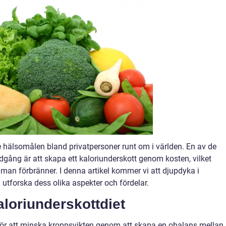
ste hälsomålen bland privatpersoner runt om i världen. En av de
edgång är att skapa ett kaloriunderskott genom kosten, vilket
n man förbränner. I denna artikel kommer vi att djupdyka i
utforska dess olika aspekter och fördelar.
aloriunderskottdiet
 för att minska kroppsvikten genom att skapa en obalans mellan