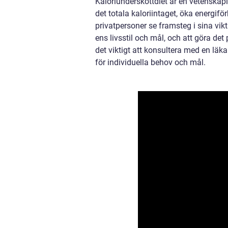
Kaloriunderskottdiet är en vetenska
det totala kaloriintaget, öka energi
privatpersoner se framsteg i sina vi
ens livsstil och mål, och att göra det
det viktigt att konsultera med en läkare
för individuella behov och mål.