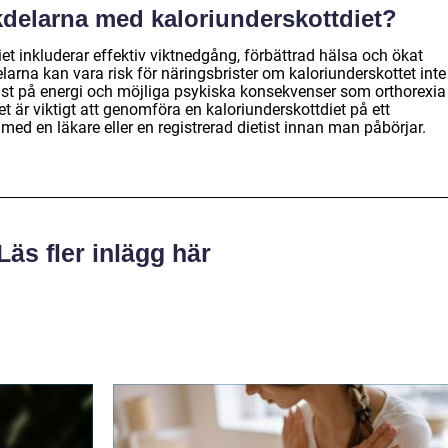
ckdelarna med kaloriunderskottdiet?
t inkluderar effektiv viktnedgång, förbättrad hälsa och ökat
na kan vara risk för näringsbrister om kaloriunderskottet inte
brist på energi och möjliga psykiska konsekvenser som orthorexia
t är viktigt att genomföra en kaloriunderskottdiet på ett
med en läkare eller en registrerad dietist innan man påbörjar.
Läs fler inlägg här