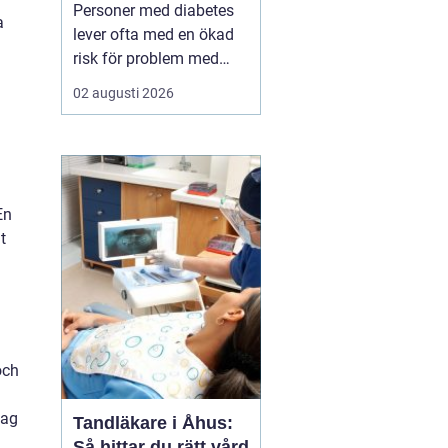
fötterna
Personer med diabetes
a
lever ofta med en ökad
risk för problem med
fötterna nedsatt känsel,
02 augusti 2026
sämre blodcirkulation
och långsammare
läkning. I vardagen kan
sådant kännas abstrakt,
tills skavsår, blåsor eller
En
tryckmärken plötsligt blir
t
allvarliga. Här s...
och
tag
Tandläkare i Åhus:
Så hittar du rätt vård