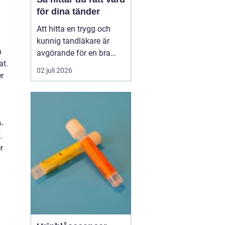
för dina tänder
Att hitta en trygg och
kunnig tandläkare är
n
avgörande för en bra
at.
munhälsa på lång sikt.
02 juli 2026
r
Många som söker
efter
tandläkare åhus vill
inte
bara ko...
-
.
r