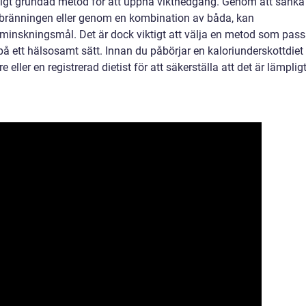
pligt grundad metod för att uppnå viktnedgång. Genom att sänka
förbränningen eller genom en kombination av båda, kan
ktminskningsmål. Det är dock viktigt att välja en metod som pass
 på ett hälsosamt sätt. Innan du påbörjar en kaloriunderskottdiet
 eller en registrerad dietist för att säkerställa att det är lämplig