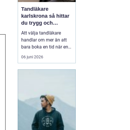
Tandläkare
karlskrona så hittar
du trygg och
långsiktig tandvård
Att välja tandläkare
handlar om mer än att
bara boka en tid när en
tand gör ont. För många
06 juni 2026
är tandvården en
återkommande del av
hälsan, ungefär som att
gå till vårdcentralen. I
Karlskrona med omnejd
finns flera alternativ,
både i centrum och strax
ut...