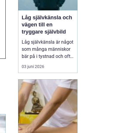
Låg självkänsla och
vägen till en
tryggare självbild
Låg självkänsla är något
som många människor
bär på i tystnad och ofta
under lång tid. Många
03 juni 2026
upplever en inre känsla
av otillräcklighet, skuld
eller skam, samtidigt
som ytan kanske ser
stabil och välfungerande
ut. Låg självkänsla
handlar inte bara om...