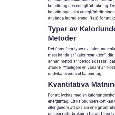
kaloriintag och energiförbrukning. Det
kaloriintaget, öka energiförbränninge
använda lagrad energi (fett) för att 
Typer av Kaloriund
Metoder
Det finns flera typer av kaloriunders
mest kända är ”kalorirestriktion”, där
annan metod är ”periodisk fasta”, dä
ätande. Ytterligare en variant är ”kos
undvika överdrivet kaloriintag.
Kvantitativa Mätni
För att lyckas med en kaloriunderskott
energiintag. Ett kaloriunderskott kan
eller genom att öka sin energiförbrukn
och energiförbrukning för att få en ty