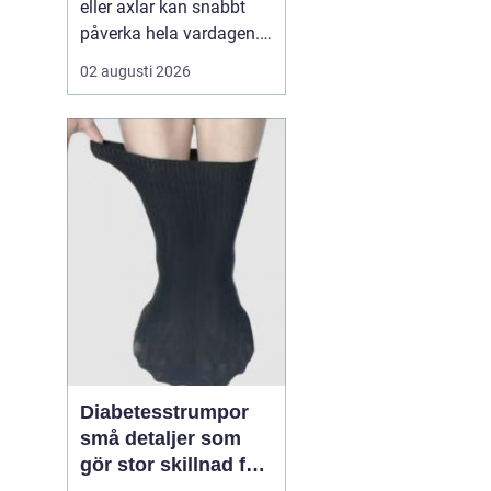
eller axlar kan snabbt
påverka hela vardagen.
Sömn, jobb, träning och
02 augusti 2026
humör hänger ofta ihop
med hur kroppen mår.
När värken inte ger med
sig börjar många söka
efter en Naprapat Borås
för att få en mer grundlig
bedömning och beha...
Diabetesstrumpor
små detaljer som
gör stor skillnad för