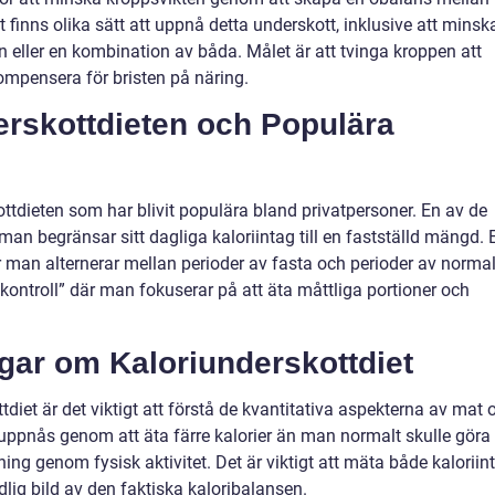
 finns olika sätt att uppnå detta underskott, inklusive att minsk
n eller en kombination av båda. Målet är att tvinga kroppen att
kompensera för bristen på näring.
erskottdieten och Populära
kottdieten som har blivit populära bland privatpersoner. En av de
 man begränsar sitt dagliga kaloriintag till en fastställd mängd. 
r man alternerar mellan perioder av fasta och perioder av normal
tkontroll” där man fokuserar på att äta måttliga portioner och
ngar om Kaloriunderskottdiet
diet är det viktigt att förstå de kvantitativa aspekterna av mat 
 uppnås genom att äta färre kalorier än man normalt skulle göra
ing genom fysisk aktivitet. Det är viktigt att mäta både kaloriin
dlig bild av den faktiska kaloribalansen.