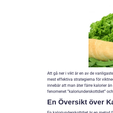
Att gå ner i vikt är en av de vanliga
mest effektiva strategierna för viktn
innebär att man äter färre kalorier ä
fenomenet ”kaloriunderskottdiet” och 
En Översikt över K
En kaloriunderskottdiet är en metod