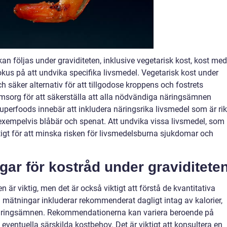
kan följas under graviditeten, inklusive vegetarisk kost, kost med
us på att undvika specifika livsmedel. Vegetarisk kost under
 säker alternativ för att tillgodose kroppens och fostrets
msorg för att säkerställa att alla nödvändiga näringsämnen
perfoods innebär att inkludera näringsrika livsmedel som är ri
exempelvis blåbär och spenat. Att undvika vissa livsmedel, som
iktigt för att minska risken för livsmedelsburna sjukdomar och
gar för kostråd under graviditete
n är viktig, men det är också viktigt att förstå de kvantitativa
a mätningar inkluderar rekommenderat dagligt intag av kalorier,
a näringsämnen. Rekommendationerna kan variera beroende på
ventuella särskilda kostbehov. Det är viktigt att konsultera en