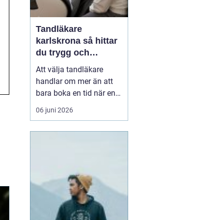
Tandläkare
karlskrona så hittar
du trygg och
långsiktig tandvård
Att välja tandläkare
handlar om mer än att
bara boka en tid när en
tand gör ont. För många
06 juni 2026
är tandvården en
återkommande del av
hälsan, ungefär som att
gå till vårdcentralen. I
Karlskrona med omnejd
finns flera alternativ,
både i centrum och strax
ut...