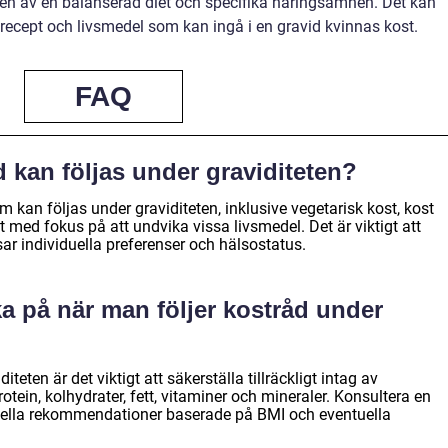
kten av en balanserad diet och specifika näringsämnen. Det kan
cept och livsmedel som kan ingå i en gravid kvinnas kost.
FAQ
d kan följas under graviditeten?
m kan följas under graviditeten, inklusive vegetarisk kost, kost
med fokus på att undvika vissa livsmedel. Det är viktigt att
ar individuella preferenser och hälsostatus.
nka på när man följer kostråd under
teten är det viktigt att säkerställa tillräckligt intag av
in, kolhydrater, fett, vitaminer och mineraler. Konsultera en
viduella rekommendationer baserade på BMI och eventuella