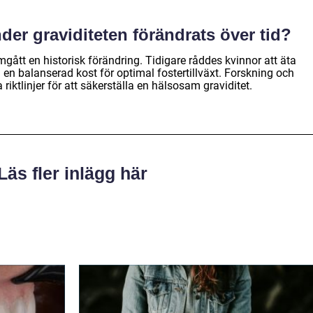
der graviditeten förändrats över tid?
gått en historisk förändring. Tidigare råddes kvinnor att äta
 en balanserad kost för optimal fostertillväxt. Forskning och
a riktlinjer för att säkerställa en hälsosam graviditet.
Läs fler inlägg här