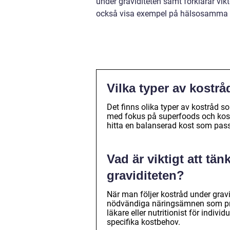
under graviditeten samt förklarar vi
också visa exempel på hälsosamma re
Vilka typer av kostrå
Det finns olika typer av kostråd so
med fokus på superfoods och kost 
hitta en balanserad kost som pass
Vad är viktigt att tä
graviditeten?
När man följer kostråd under gravidi
nödvändiga näringsämnen som prote
läkare eller nutritionist för indi
specifika kostbehov.