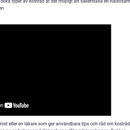
lika typer av kostråd är det möjligt att säkerställa en hälsosa
en.
onist eller en läkare som ger användbara tips och råd om kostråd