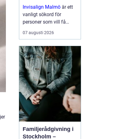
för saknade tänder
Invisalign Malmö
är ett
vanligt sökord för
personer som vill få
tillbaka både leende och
07 augusti 2026
tuggfunktion på ett
stabilt och na...
jer
Familjerådgivning i
Stockholm –