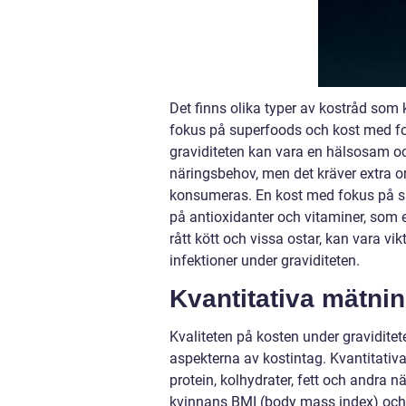
Det finns olika typer av kostråd som 
fokus på superfoods och kost med fok
graviditeten kan vara en hälsosam och
näringsbehov, men det kräver extra o
konsumeras. En kost med fokus på su
på antioxidanter och vitaminer, som 
rått kött och vissa ostar, kan vara v
infektioner under graviditeten.
Kvantitativa mätnin
Kvaliteten på kosten under graviditete
aspekterna av kostintag. Kvantitativ
protein, kolhydrater, fett och andr
kvinnans BMI (body mass index) och e