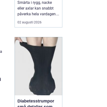
Smärta i rygg, nacke
eller axlar kan snabbt
påverka hela vardagen.
Sömn, jobb, träning och
02 augusti 2026
humör hänger ofta ihop
med hur kroppen mår.
När värken inte ger med
sig börjar många söka
efter en Naprapat Borås
ka
för att få en mer grundlig
bedömning och beha...
n
Diabetesstrumpor
små detaljer som