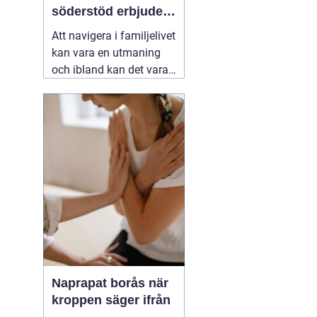
söderstöd erbjuder
stöd för familjer
Att navigera i familjelivet
kan vara en utmaning
och ibland kan det vara
svårt att hitta lösningar
på konflikter och
problem som uppstår.
06
augusti 2026
Naprapat borås när
kroppen säger ifrån