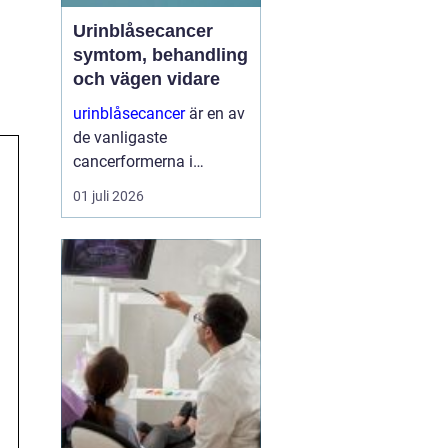
Urinblåsecancer
symtom, behandling
och vägen vidare
urinblåsecancer
är en av
de vanligaste
cancerformerna i
urinvägarna, men får
01 juli 2026
ofta mindre
uppmärksamhet än
många andra
cancersjukdomar.
Många drabbade vittnar
om en lång väg till
diagnos och en vardag
som ...