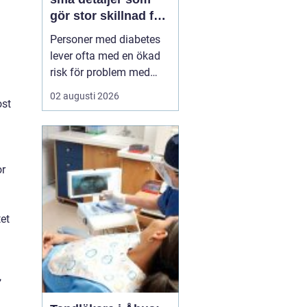
gör stor skillnad för
fötterna
Personer med diabetes
lever ofta med en ökad
risk för problem med
fötterna nedsatt känsel,
02 augusti 2026
ost
sämre blodcirkulation
och långsammare
läkning. I vardagen kan
sådant kännas abstrakt,
or
tills skavsår, blåsor eller
tryckmärken plötsligt blir
allvarliga. Här s...
tet
,