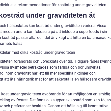
å individuella rekommendationer för kostintag under graviditeten.
 kostråd under graviditeten åt
och hälsostatus kan kostråd under graviditeten variera. Vissa
st medan andra kan fokusera på att inkludera superfoods i sin
en kostråd passar alla, och det är viktigt att hitta en balanserad k
barnets hälsa.
delar med olika kostråd under graviditeten
iditeten förändrats och utvecklats över tid. Tidigare rådes kvinn
h vissa livsmedel betraktades som farliga och bör undvikas.
 inom graviditet har lett till mer specifika riktlinjer och
gt att äta näringsrik mat för att säkerställa en hälsosam gravidi
ost under graviditeten avgörande för att möjliggöra en smidig
kling av fostret. Det finns olika typer av kostråd som kan följas
hov och preferenser beaktas. Genom att hålla sig till kvantitativa