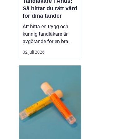
Tandläkare i Åhus:
m
Så hittar du rätt vård
för dina tänder
Att hitta en trygg och
kunnig tandläkare är
avgörande för en bra
munhälsa på lång sikt.
02 juli 2026
Många som söker
efter
tandläkare åhus vill
inte
bara ko...