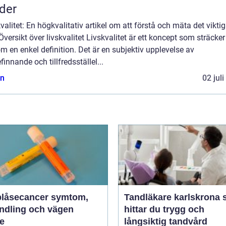
der
valitet: En högkvalitativ artikel om att förstå och mäta det viktig
 Översikt över livskvalitet Livskvalitet är ett koncept som sträcker
m en enkel definition. Det är en subjektiv upplevelse av
finnande och tillfredsställel...
n
02 jul
åsecancer symtom,
Tandläkare karlskrona så
ndling och vägen
hittar du trygg och
re
långsiktig tandvård