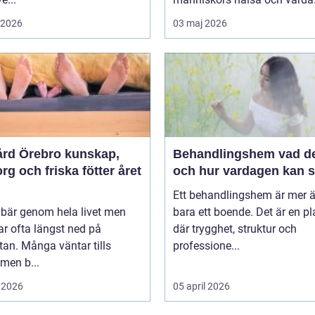
i 2026
03 maj 2026
 Örebro kunskap,
Behandlingshem vad det är
g och friska fötter året
och hur vardagen kan s
Ett behandlingshem är mer 
 bär genom hela livet men
bara ett boende. Det är en pl
r ofta längst ned på
där trygghet, struktur och
stan. Många väntar tills
professione...
men b...
 2026
05 april 2026