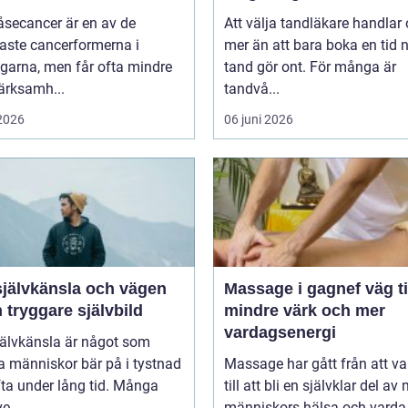
åsecancer är en av de
Att välja tandläkare handlar
aste cancerformerna i
mer än att bara boka en tid 
garna, men får ofta mindre
tand gör ont. För många är
rksamh...
tandvå...
 2026
06 juni 2026
självkänsla och vägen
Massage i gagnef väg till
en tryggare självbild
mindre värk och mer
vardagsenergi
jälvkänsla är något som
 människor bär på i tystnad
Massage har gått från att va
ta under lång tid. Många
till att bli en självklar del a
e...
människors hälsa och varda.