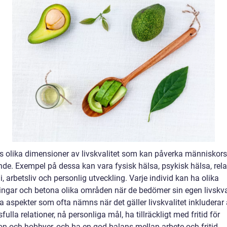
ns olika dimensioner av livskvalitet som kan påverka människors
de. Exempel på dessa kan vara fysisk hälsa, psykisk hälsa, relat
 arbetsliv och personlig utveckling. Varje individ kan ha olika
ringar och betona olika områden när de bedömer sin egen livskval
 aspekter som ofta nämns när det gäller livskvalitet inkluderar 
ulla relationer, nå personliga mål, ha tillräckligt med fritid för
on och hobbyer, och ha en god balans mellan arbete och fritid.