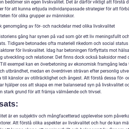
n bedömer sin egen livskvalitet. Det är därför viktigt att förstå 
er för att kunna erbjuda individanpassade strategier för att förb
iteten för olika grupper av människor.
sk genomgång av för- och nackdelar med olika livskvalitet
istoriens gång har synen på vad som gör ett liv meningsfullt och
ats. Tidigare betonades ofta materiell rikedom och social statu
faktorer för livskvalitet. Idag har betoningen förflyttats mot hälsa
ig utveckling och relationer. Det finns dock också baksidor med
. Till exempel kan en överbetoning av ekonomisk framgång leda t
och utbrändhet, medan en överdriven strävan efter personlig utve
 till känslor av otillräcklighet och ångest. Att förstå dessa för- o
r hjälper oss att skapa en mer balanserad syn på livskvalitet oc
n stark grund för att främja välmående och trivsel.
sats:
litet är en subjektiv och mångfacetterad upplevelse som påverk
ktorer. Att förstå olika aspekter av livskvalitet och hur de kan mä