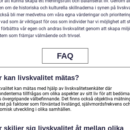
för att kunna skapa ett meningsfullt och balanserat liv. Genom at
 om de historiska och kulturella skillnaderna i synen på livskva
också bli mer medvetna om våra egna värderingar och prioriterin
vad som är viktigast för oss som individer har vi möjlighet att s
t förbättra vår egen och andras livskvalitet genom att skapa milj
tem som främjar välmående och trivsel.
FAQ
 kan livskvalitet mätas?
valitet kan mätas med hjälp av livskvalitetsenkäter där
ndenterna tillfrågas om olika aspekter av sitt liv för att bedöma
s övergripande välbefinnande. Det finns också objektiva mätnin
rat på faktorer som förväntad livslängd, självmordsfrekvens oc
omisk utveckling i olika samhällen.
 skiljer sig livskvalitet åt mellan olika