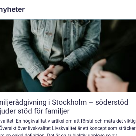
 nyheter
iljerådgivning i Stockholm – söderstöd
juder stöd för familjer
valitet: En högkvalitativ artikel om att förstå och mäta det viktig
 Översikt över livskvalitet Livskvalitet är ett koncept som sträcker
m en enkel definition. Det är en subjektiv upplevelse av