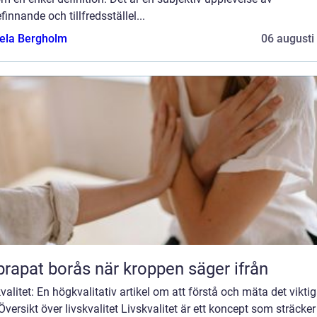
finnande och tillfredsställel...
ela Bergholm
06 augusti
Naprapat borås när kroppen säger ifrån
valitet: En högkvalitativ artikel om att förstå och mäta det viktig
 Översikt över livskvalitet Livskvalitet är ett koncept som sträcker