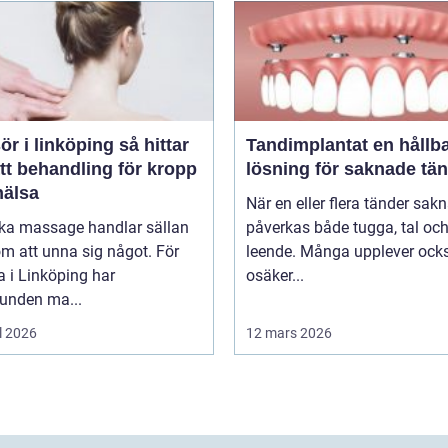
i linköping så hittar
Tandimplantat en hållbar
tt behandling för kropp
lösning för saknade tä
hälsa
När en eller flera tänder sak
oka massage handlar sällan
påverkas både tugga, tal oc
m att unna sig något. För
leende. Många upplever ock
 i Linköping har
osäker...
bunden ma...
l 2026
12 mars 2026