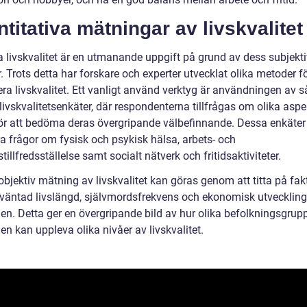
titativa mätningar av livskvalitet
a livskvalitet är en utmanande uppgift på grund av dess subjekt
. Trots detta har forskare och experter utvecklat olika metoder fö
era livskvalitet. Ett vanligt använd verktyg är användningen av s
livskvalitetsenkäter, där respondenterna tillfrågas om olika aspe
v för att bedöma deras övergripande välbefinnande. Dessa enkäter
ra frågor om fysisk och psykisk hälsa, arbets- och
stillfredsställelse samt socialt nätverk och fritidsaktiviteter.
bjektiv mätning av livskvalitet kan göras genom att titta på fak
väntad livslängd, självmordsfrekvens och ekonomisk utveckling 
en. Detta ger en övergripande bild av hur olika befolkningsgrup
n kan uppleva olika nivåer av livskvalitet.