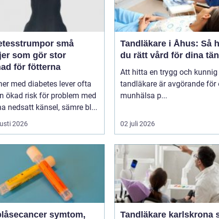
tesstrumpor små
Tandläkare i Åhus: Så h
jer som gör stor
du rätt vård för dina tä
nad för fötterna
Att hitta en trygg och kunnig
er med diabetes lever ofta
tandläkare är avgörande för 
n ökad risk för problem med
munhälsa p...
fötterna nedsatt känsel, sämre bl...
usti 2026
02 juli 2026
åsecancer symtom,
Tandläkare karlskrona så