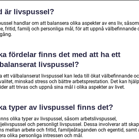
 är livspussel?
pussel handlar om att balansera olika aspekter av ens liv, såsom
e, fritid, familj och personliga mål, för att uppnå välbefinnande
gång.
ka fördelar finns det med att ha ett
balanserat livspussel?
a ett välbalanserat livspussel kan leda till ökat välbefinnande o
valitet, minskad stress och bättre arbetsprestation. Det kan hjäl
ider att trivas och uppnå sina mål i olika aspekter av livet.
ka typer av livspussel finns det?
inns olika typer av livspussel, såsom arbetslivspussel,
jelivspussel och personligt livspussel. Dessa involverar att ska
ns mellan arbete och fritid, familjeåtaganden och egentid, samt 
era olika personliga intressen och mål.