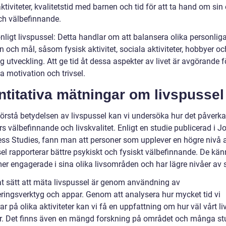
ktiviteter, kvalitetstid med barnen och tid för att ta hand om sin
ch välbefinnande.
nligt livspussel: Detta handlar om att balansera olika personlig
n och mål, såsom fysisk aktivitet, sociala aktiviteter, hobbyer oc
g utveckling. Att ge tid åt dessa aspekter av livet är avgörande f
a motivation och trivsel.
titativa mätningar om livspussel
förstå betydelsen av livspussel kan vi undersöka hur det påverka
rs välbefinnande och livskvalitet. Enligt en studie publicerad i J
ss Studies, fann man att personer som upplever en högre nivå 
el rapporterar bättre psykiskt och fysiskt välbefinnande. De kän
er engagerade i sina olika livsområden och har lägre nivåer av s
at sätt att mäta livspussel är genom användning av
eringsverktyg och appar. Genom att analysera hur mycket tid vi
r på olika aktiviteter kan vi få en uppfattning om hur väl vårt l
r. Det finns även en mängd forskning på området och många st