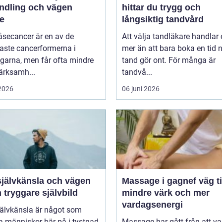
ndling och vägen
hittar du trygg och
re
långsiktig tandvård
åsecancer är en av de
Att välja tandläkare handlar
aste cancerformerna i
mer än att bara boka en tid 
garna, men får ofta mindre
tand gör ont. För många är
rksamh...
tandvå...
 2026
06 juni 2026
självkänsla och vägen
Massage i gagnef väg till
en tryggare självbild
mindre värk och mer
vardagsenergi
jälvkänsla är något som
 människor bär på i tystnad
Massage har gått från att va