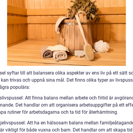
el syftar till att balansera olika aspekter av ens liv på ett sätt 
kan trivas och uppnå sina mål. Det finns olika typer av livspuss
några populära:
slivspussel: Att finna balans mellan arbete och fritid är avgöran
nande. Det handlar om att organisera arbetsuppgifter på ett effe
apa rutiner för arbetsdagarna och ta tid för återhämtning.
ljelivspussel: Att ha en hälsosam balans mellan familjeåtagand
är viktigt för både vuxna och barn. Det handlar om att skapa tid