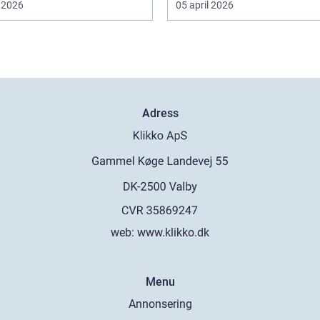
 2026
05 april 2026
Adress
web:
www.klikko.dk
Menu
Annonsering