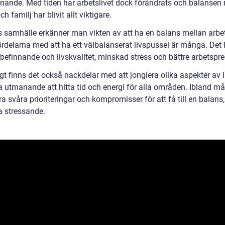
nnande. Med tiden har arbetslivet dock förändrats och balansen
ch familj har blivit allt viktigare.
s samhälle erkänner man vikten av att ha en balans mellan arbe
Fördelarna med att ha ett välbalanserat livspussel är många. Det le
befinnande och livskvalitet, minskad stress och bättre arbetspre
t finns det också nackdelar med att jonglera olika aspekter av l
a utmanande att hitta tid och energi för alla områden. Ibland må
 svåra prioriteringar och kompromisser för att få till en balans, 
a stressande.