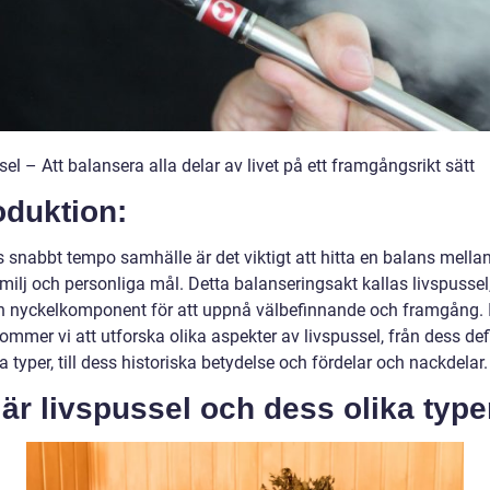
el – Att balansera alla delar av livet på ett framgångsrikt sätt
oduktion:
 snabbt tempo samhälle är det viktigt att hitta en balans mellan
familj och personliga mål. Detta balanseringsakt kallas livspussel
en nyckelkomponent för att uppnå välbefinnande och framgång. 
kommer vi att utforska olika aspekter av livspussel, från dess def
a typer, till dess historiska betydelse och fördelar och nackdelar.
är livspussel och dess olika type