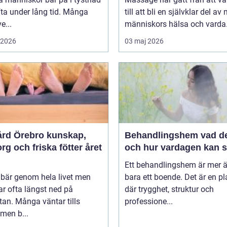
ta under lång tid. Många
till att bli en självklar del a
e...
människors hälsa och varda.
i 2026
03 maj 2026
 Örebro kunskap,
Behandlingshem vad det är
g och friska fötter året
och hur vardagen kan s
Ett behandlingshem är mer 
 bär genom hela livet men
bara ett boende. Det är en pl
r ofta längst ned på
där trygghet, struktur och
stan. Många väntar tills
professione...
men b...