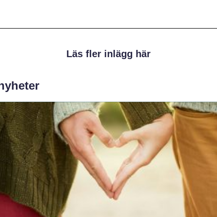
Läs fler inlägg här
 nyheter