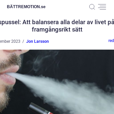
BÄTTREMOTION.
se
spussel: Att balansera alla delar av livet på
framgångsrikt sätt
red
ember 2023
Jon Larsson