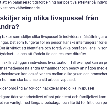
t att en balanserad tidsfördelning har positiva effekter på indiv
ivitet och välbefinnande.
skiljer sig olika livspussel från
andra?
g faktor som skiljer olika livspussel är individers målsättningar 
ringar. Det som fungerar för en person kanske inte fungerar för e
et är viktigt att identifiera och förstå vilka områden i ens liv so
ydelsefulla och att fördela tid och resurser därefter.
 skillnad ligger i individens livssituation. Till exempel kan en 
ensamstående ha andra utmaningar och behov än någon med 
Arbetskraven kan också variera mellan olika yrken och branscher,
r hur man ska balansera sitt arbetslivspussel.
sk genomgång av för- och nackdelar med olika livspussel
digare tider var arbetslivet oftast prioriterat och familjelivet kom
t var vanligt med långa arbetsdagar och lite tid för fritid och pe