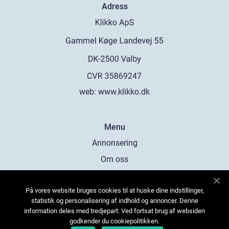
Adress
web:
www.klikko.dk
Menu
Annonsering
Om oss
Cookies
På vores website bruges cookies til at huske dine indstillinger,
Kontakta oss
statistik og personalisering af indhold og annoncer. Denne
Sitemap
information deles med tredjepart. Ved fortsat brug af websiden
godkender du cookiepolitikken.