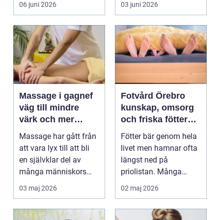
06 juni 2026
03 juni 2026
uppleve...
Massage i gagnef
Fotvård Örebro
väg till mindre
kunskap, omsorg
värk och mer
och friska fötter
vardagsenergi
året runt
Massage har gått från
Fötter bär genom hela
att vara lyx till att bli
livet men hamnar ofta
en självklar del av
längst ned på
många människors
priolistan. Många
hälsa och varda...
väntar tills problemen
03 maj 2026
02 maj 2026
b...