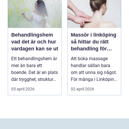
Behandlingshem
Massör i linköping
vad det är och hur
så hittar du rätt
vardagen kan se ut
behandling för
kropp och hälsa
Ett behandlingshem är
Att boka massage
mer än bara ett
handlar sällan bara
boende. Det är en plats
om att unna sig något.
där trygghet, struktur
För många i Linköping
och professione...
har regelbunden ma...
05 april 2026
02 april 2026