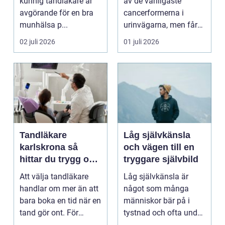
kunnig tandläkare är
av de vanligaste
avgörande för en bra
cancerformerna i
munhälsa p...
urinvägarna, men får
ofta mindre
02 juli 2026
01 juli 2026
uppmärksamh...
Tandläkare
Låg självkänsla
karlskrona så
och vägen till en
hittar du trygg och
tryggare självbild
långsiktig
Att välja tandläkare
Låg självkänsla är
tandvård
handlar om mer än att
något som många
bara boka en tid när en
människor bär på i
tand gör ont. För
tystnad och ofta under
många är tandvå...
lång tid. Många