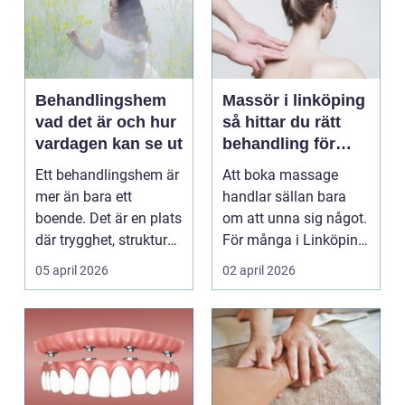
Behandlingshem
Massör i linköping
vad det är och hur
så hittar du rätt
vardagen kan se ut
behandling för
kropp och hälsa
Ett behandlingshem är
Att boka massage
mer än bara ett
handlar sällan bara
boende. Det är en plats
om att unna sig något.
där trygghet, struktur
För många i Linköping
och professione...
har regelbunden ma...
05 april 2026
02 april 2026