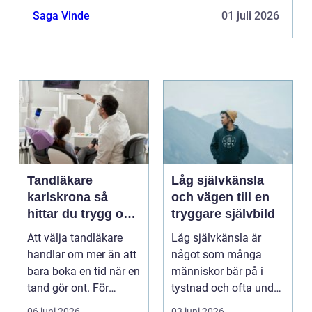
Saga Vinde
01 juli 2026
Tandläkare
Låg självkänsla
karlskrona så
och vägen till en
hittar du trygg och
tryggare självbild
långsiktig
Att välja tandläkare
Låg självkänsla är
tandvård
handlar om mer än att
något som många
bara boka en tid när en
människor bär på i
tand gör ont. För
tystnad och ofta under
många är tandvå...
lång tid. Många
06 juni 2026
03 juni 2026