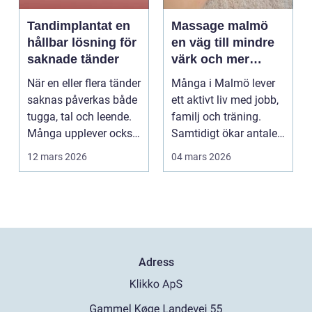
Tandimplantat en
Massage malmö
hållbar lösning för
en väg till mindre
saknade tänder
värk och mer
vardagslugn
När en eller flera tänder
Många i Malmö lever
saknas påverkas både
ett aktivt liv med jobb,
tugga, tal och leende.
familj och träning.
Många upplever också
Samtidigt ökar antalet
en osäker...
som söker hj...
12 mars 2026
04 mars 2026
Adress