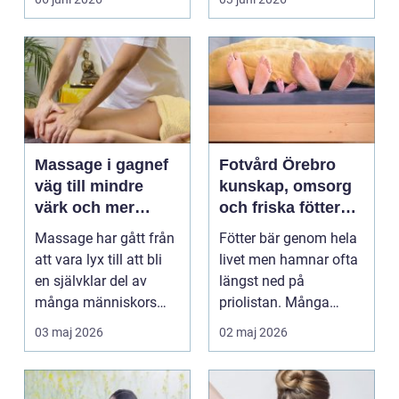
uppleve...
Massage i gagnef
Fotvård Örebro
väg till mindre
kunskap, omsorg
värk och mer
och friska fötter
vardagsenergi
året runt
Massage har gått från
Fötter bär genom hela
att vara lyx till att bli
livet men hamnar ofta
en självklar del av
längst ned på
många människors
priolistan. Många
hälsa och varda...
väntar tills problemen
03 maj 2026
02 maj 2026
b...