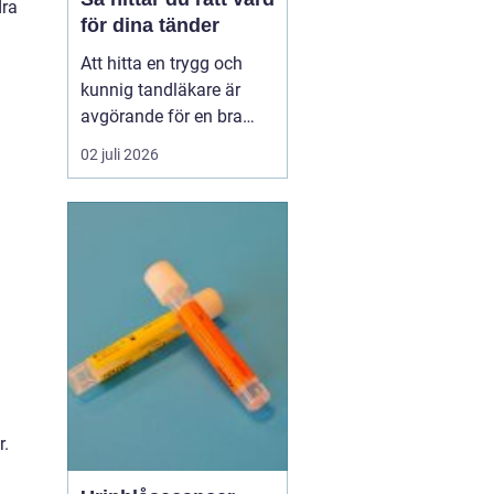
dra
för dina tänder
Att hitta en trygg och
kunnig tandläkare är
avgörande för en bra
munhälsa på lång sikt.
02 juli 2026
Många som söker
efter
tandläkare åhus vill
inte
bara ko...
r.