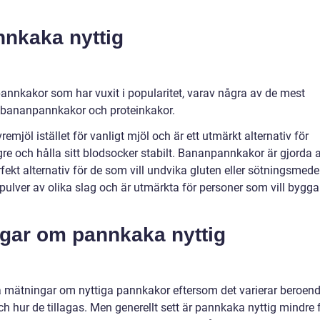
nnkaka nyttig
a pannkakor som har vuxit i popularitet, varav några av de mest
 bananpannkakor och proteinkakor.
jöl istället för vanligt mjöl och är ett utmärkt alternativ för
gre och hålla sitt blodsocker stabilt. Bananpannkakor är gjorda 
kt alternativ för de som vill undvika gluten eller sötningsmedel
pulver av olika slag och är utmärkta för personer som vill bygga
ngar om pannkaka nyttig
iva mätningar om nyttiga pannkakor eftersom det varierar beroen
 hur de tillagas. Men generellt sett är pannkaka nyttig mindre 