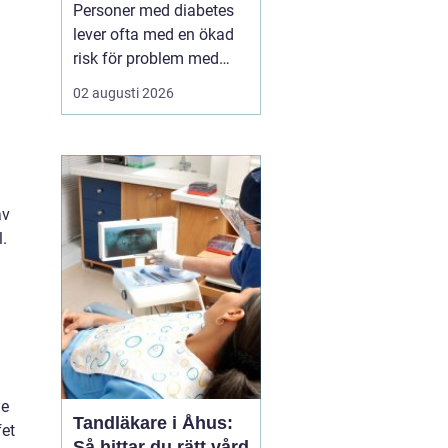
fötterna
Personer med diabetes
lever ofta med en ökad
risk för problem med
fötterna nedsatt känsel,
02 augusti 2026
sämre blodcirkulation
och långsammare
läkning. I vardagen kan
sådant kännas abstrakt,
tills skavsår, blåsor eller
av
tryckmärken plötsligt blir
.
allvarliga. Här s...
de
Tandläkare i Åhus:
fet
Så hittar du rätt vård