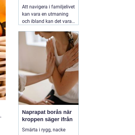
stöd för familjer
Att navigera i familjelivet
kan vara en utmaning
och ibland kan det vara
svårt att hitta lösningar
på konflikter och
problem som uppstår.
06
augusti 2026
Naprapat borås när
-
kroppen säger ifrån
Smärta i rygg, nacke