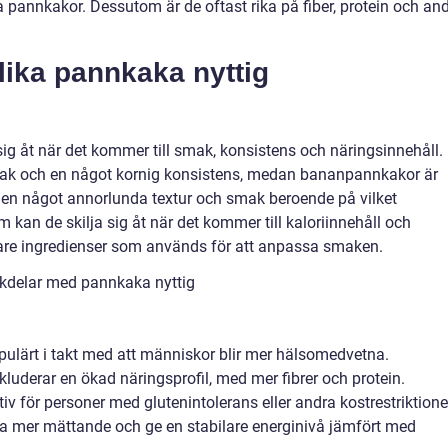
la pannkakor. Dessutom är de oftast rika på fiber, protein och an
lika pannkaka nyttig
sig åt när det kommer till smak, konsistens och näringsinnehåll.
mak och en något kornig konsistens, medan bananpannkakor är
 en något annorlunda textur och smak beroende på vilket
kan de skilja sig åt när det kommer till kaloriinnehåll och
igare ingredienser som används för att anpassa smaken.
ckdelar med pannkaka nyttig
opulärt i takt med att människor blir mer hälsomedvetna.
luderar en ökad näringsprofil, med mer fibrer och protein.
iv för personer med glutenintolerans eller andra kostrestriktione
 mer mättande och ge en stabilare energinivå jämfört med