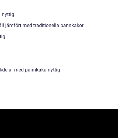
 nyttig
åll jämfört med traditionella pannkakor
tig
l
ckdelar med pannkaka nyttig