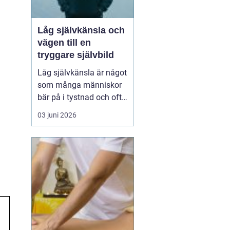
Låg självkänsla och
vägen till en
tryggare självbild
Låg självkänsla är något
som många människor
bär på i tystnad och ofta
under lång tid. Många
03 juni 2026
upplever en inre känsla
av otillräcklighet, skuld
eller skam, samtidigt
som ytan kanske ser
stabil och välfungerande
ut. Låg självkänsla
handlar inte bara om...