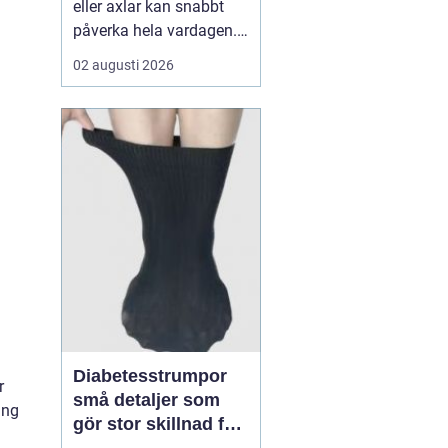
eller axlar kan snabbt
påverka hela vardagen.
Sömn, jobb, träning och
02 augusti 2026
humör hänger ofta ihop
med hur kroppen mår.
När värken inte ger med
sig börjar många söka
efter en Naprapat Borås
för att få en mer grundlig
bedömning och beha...
Diabetesstrumpor
r
små detaljer som
ung
gör stor skillnad för