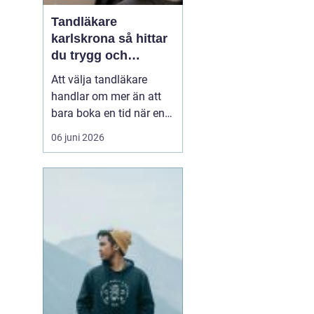
Tandläkare
karlskrona så hittar
du trygg och
långsiktig tandvård
Att välja tandläkare
handlar om mer än att
bara boka en tid när en
tand gör ont. För många
06 juni 2026
är tandvården en
återkommande del av
hälsan, ungefär som att
gå till vårdcentralen. I
Karlskrona med omnejd
finns flera alternativ,
både i centrum och strax
ut...