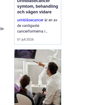
Urinblåsecancer
symtom, behandling
och vägen vidare
urinblåsecancer
är en av
de vanligaste
nde
cancerformerna i
urinvägarna, men får
01 juli 2026
ofta mindre
uppmärksamhet än
många andra
cancersjukdomar.
Många drabbade vittnar
om en lång väg till
diagnos och en vardag
som ...