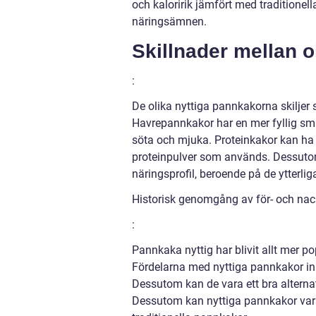
och kaloririk jämfört med traditionel
näringsämnen.
Skillnader mellan o
:
De olika nyttiga pannkakorna skiljer 
Havrepannkakor har en mer fyllig s
söta och mjuka. Proteinkakor kan ha
proteinpulver som används. Dessutom 
näringsprofil, beroende på de ytterl
Historisk genomgång av för- och na
:
Pannkaka nyttig har blivit allt mer p
Fördelarna med nyttiga pannkakor ink
Dessutom kan de vara ett bra alternat
Dessutom kan nyttiga pannkakor vara