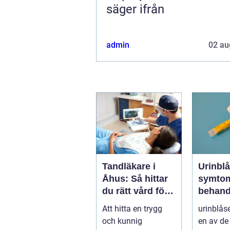
säger ifrån
admin
02 au
Tandläkare i
Urinbl
Åhus: Så hittar
symto
du rätt vård för
behand
dina tänder
vägen 
Att hitta en trygg
urinblås
och kunnig
en av de