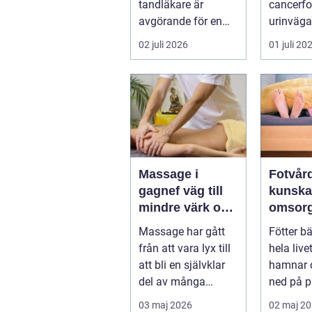
tandläkare är
cancerfo
avgörande för en
urinväga
bra munhälsa p...
får ofta
02 juli 2026
01 juli 20
uppmärk
Massage i
Fotvår
gagnef väg till
kunska
mindre värk och
omsorg
mer
friska f
Massage har gått
Fötter b
vardagsenergi
runt
från att vara lyx till
hela liv
att bli en självklar
hamnar o
del av många
ned på pr
människors hälsa
Många vä
03 maj 2026
02 maj 2