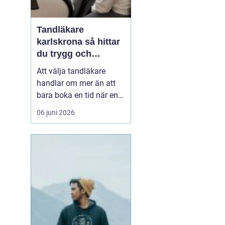
Tandläkare
karlskrona så hittar
du trygg och
långsiktig tandvård
Att välja tandläkare
handlar om mer än att
bara boka en tid när en
tand gör ont. För många
06 juni 2026
är tandvården en
återkommande del av
hälsan, ungefär som att
gå till vårdcentralen. I
Karlskrona med omnejd
finns flera alternativ,
både i centrum och strax
ut...