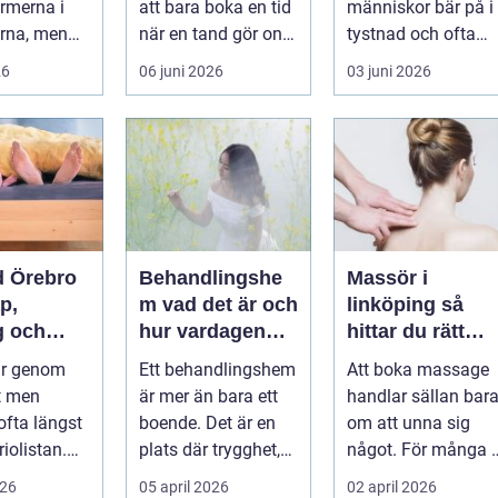
rmerna i
att bara boka en tid
människor bär på i
rna, men
när en tand gör ont.
tystnad och ofta
 mindre
För många är
under lång tid.
26
06 juni 2026
03 juni 2026
samh...
tandvå...
Många uppleve...
d Örebro
Behandlingshe
Massör i
p,
m vad det är och
linköping så
 och
hur vardagen
hittar du rätt
ötter året
kan se ut
behandling för
är genom
Ett behandlingshem
Att boka massage
kropp och häls
et men
är mer än bara ett
handlar sällan bar
fta längst
boende. Det är en
om att unna sig
iolistan.
plats där trygghet,
något. För många i
ntar tills
struktur och
Linköping har
026
05 april 2026
02 april 2026