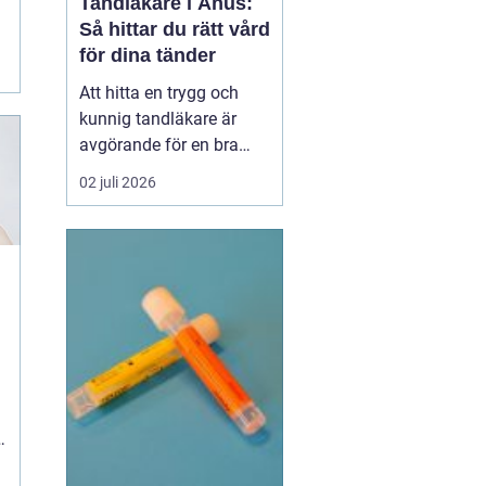
Tandläkare i Åhus:
Så hittar du rätt vård
för dina tänder
Att hitta en trygg och
kunnig tandläkare är
avgörande för en bra
munhälsa på lång sikt.
02 juli 2026
Många som söker
efter
tandläkare åhus vill
inte
bara ko...
a
a