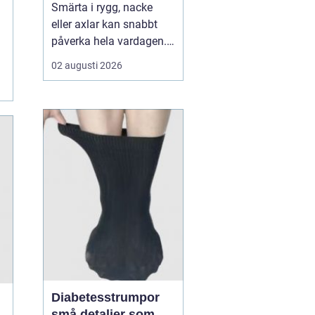
Smärta i rygg, nacke
eller axlar kan snabbt
påverka hela vardagen.
Sömn, jobb, träning och
02 augusti 2026
humör hänger ofta ihop
med hur kroppen mår.
När värken inte ger med
sig börjar många söka
efter en Naprapat Borås
för att få en mer grundlig
bedömning och beha...
Diabetesstrumpor
små detaljer som