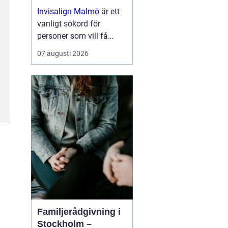
för saknade tänder
Invisalign Malmö
är ett
vanligt sökord för
personer som vill få
tillbaka både leende och
07 augusti 2026
tuggfunktion på ett
stabilt och na...
Familjerådgivning i
Stockholm –