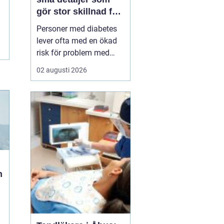
gör stor skillnad för
fötterna
Personer med diabetes
lever ofta med en ökad
risk för problem med
fötterna nedsatt känsel,
02 augusti 2026
sämre blodcirkulation
och långsammare
läkning. I vardagen kan
sådant kännas abstrakt,
tills skavsår, blåsor eller
tryckmärken plötsligt blir
allvarliga. Här s...
n