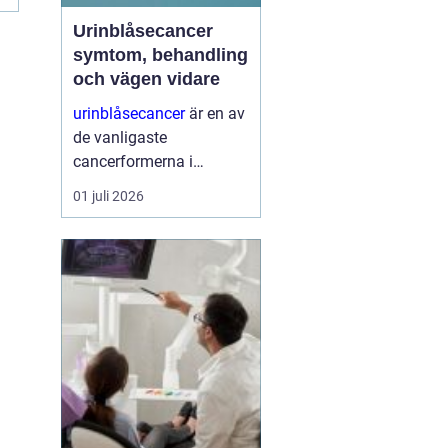
Urinblåsecancer
symtom, behandling
och vägen vidare
urinblåsecancer
är en av
de vanligaste
cancerformerna i
urinvägarna, men får
01 juli 2026
ofta mindre
uppmärksamhet än
många andra
cancersjukdomar.
Många drabbade vittnar
om en lång väg till
diagnos och en vardag
som ...