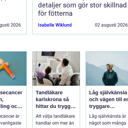
detaljer som gör stor skillnad
för fötterna
gusti 2026
Isabelle Wiklund
02 augusti 2026
åsecancer
Tandläkare
Låg självkänsla
m,
karlskrona så
och vägen till e
ling och
hittar du trygg
tryggare
vidare
och långsiktig
självbild
ecancer är
Att välja tandläkare
Låg självkänsla är
tandvård
 vanligaste
handlar om mer än
något som många