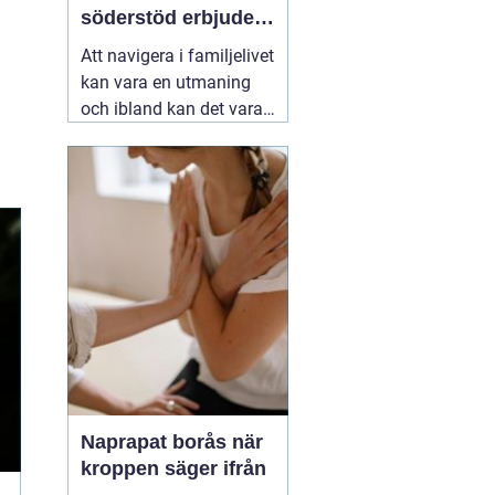
söderstöd erbjuder
stöd för familjer
Att navigera i familjelivet
kan vara en utmaning
och ibland kan det vara
svårt att hitta lösningar
på konflikter och
problem som uppstår.
06
augusti 2026
Naprapat borås när
kroppen säger ifrån