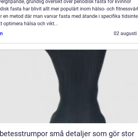
ergripande, grundlig översikt över periodisk fasta för kvinnor
disk fasta har blivit allt mer populärt inom hälso- och fitnessvär
r en metod där man varvar fasta med ätande i specifika tidsinte
tt optimera hälsa och vikt...
n
02 augusti
sstrumpor små detaljer som gör stor