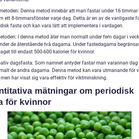
-metoden: Denna metod innebär att man fastar under 16 timmar
om ett 8-timmarsfönster varje dag. Detta är en av de vanligaste 
disk fasta och kan vara lätt att implementera i vardagen.
metoden: I denna metod äter man normalt under fem dagar i vec
under de återstående två dagarna. Under fastedagarna begränsa
taget till endast 500-600 kalorier för kvinnor.
rnativ dagsfasta: Som namnet antyder fastar man varannan dag
rmalt de andra dagarna. Denna metod kan vara utmanande för v
 men har visat sig vara effektiv för viktminskning.
titativa mätningar om periodisk
a för kvinnor