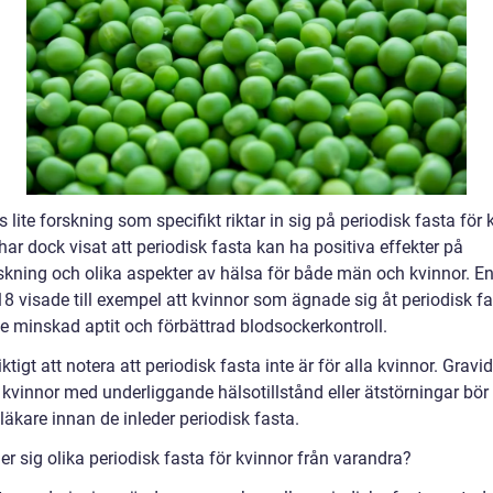
s lite forskning som specifikt riktar in sig på periodisk fasta för 
har dock visat att periodisk fasta kan ha positiva effekter på
skning och olika aspekter av hälsa för både män och kvinnor. En
18 visade till exempel att kvinnor som ägnade sig åt periodisk f
e minskad aptit och förbättrad blodsockerkontroll.
iktigt att notera att periodisk fasta inte är för alla kvinnor. Gravi
 kvinnor med underliggande hälsotillstånd eller ätstörningar bör
äkare innan de inleder periodisk fasta.
jer sig olika periodisk fasta för kvinnor från varandra?