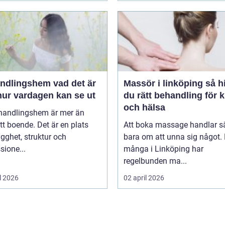
ingshem vad det är
Massör i linköping så hittar
hur vardagen kan se ut
du rätt behandling för 
och hälsa
ehandlingshem är mer än
tt boende. Det är en plats
Att boka massage handlar s
ygghet, struktur och
bara om att unna sig något. 
sione...
många i Linköping har
regelbunden ma...
l 2026
02 april 2026