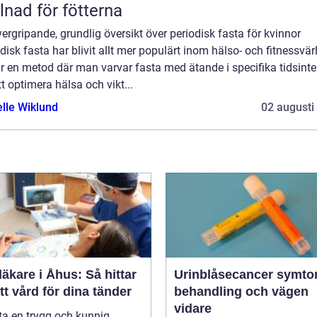
llnad för fötterna
ergripande, grundlig översikt över periodisk fasta för kvinnor
disk fasta har blivit allt mer populärt inom hälso- och fitnessvär
r en metod där man varvar fasta med ätande i specifika tidsinte
tt optimera hälsa och vikt...
elle Wiklund
02 augusti
äkare i Åhus: Så hittar
Urinblåsecancer symtom,
tt vård för dina tänder
behandling och vägen
vidare
tta en trygg och kunnig