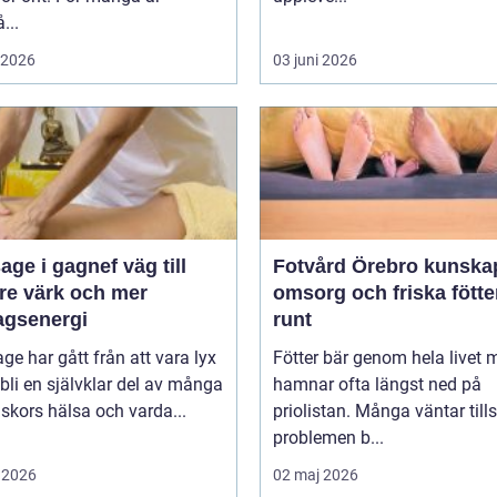
...
i 2026
03 juni 2026
 i gagnef väg till
Fotvård Örebro kunskap,
re värk och mer
omsorg och friska fötte
agsenergi
runt
e har gått från att vara lyx
Fötter bär genom hela livet 
tt bli en självklar del av många
hamnar ofta längst ned på
kors hälsa och varda...
priolistan. Många väntar tills
problemen b...
 2026
02 maj 2026