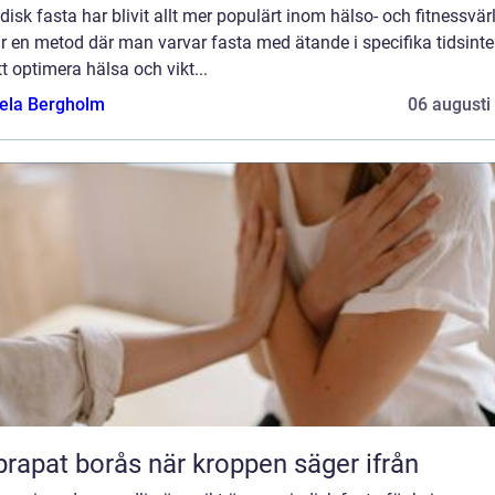
disk fasta har blivit allt mer populärt inom hälso- och fitnessvär
r en metod där man varvar fasta med ätande i specifika tidsinte
tt optimera hälsa och vikt...
ela Bergholm
06 augusti
Naprapat borås när kroppen säger ifrån