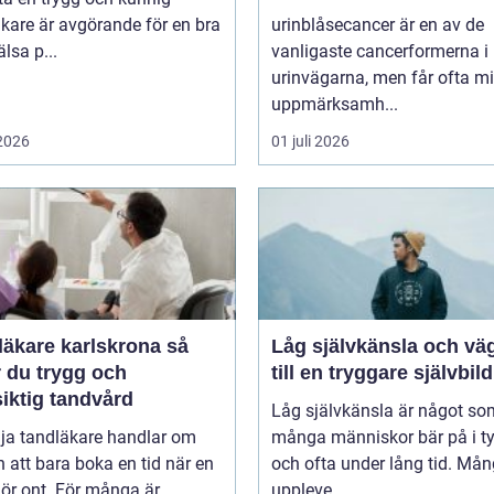
kare är avgörande för en bra
urinblåsecancer är en av de
lsa p...
vanligaste cancerformerna i
urinvägarna, men får ofta m
uppmärksamh...
 2026
01 juli 2026
äkare karlskrona så
Låg självkänsla och vä
r du trygg och
till en tryggare självbild
iktig tandvård
Låg självkänsla är något so
lja tandläkare handlar om
många människor bär på i t
 att bara boka en tid när en
och ofta under lång tid. Må
ör ont. För många är
uppleve...