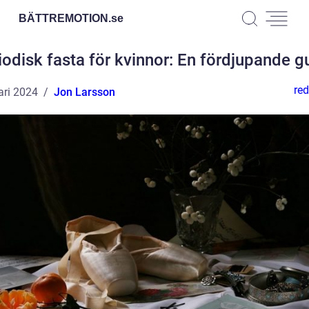
BÄTTREMOTION.
se
iodisk fasta för kvinnor: En fördjupande g
red
ari 2024
Jon Larsson