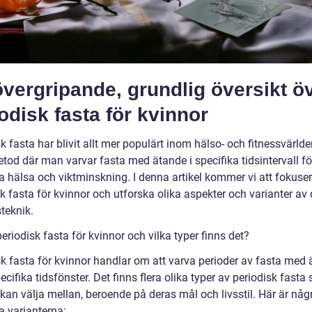
vergripande, grundlig översikt ö
odisk fasta för kvinnor
k fasta har blivit allt mer populärt inom hälso- och fitnessvärlde
tod där man varvar fasta med ätande i specifika tidsintervall fö
a hälsa och viktminskning. I denna artikel kommer vi att fokuse
k fasta för kvinnor och utforska olika aspekter och varianter av
teknik.
eriodisk fasta för kvinnor och vilka typer finns det?
sk fasta för kvinnor handlar om att varva perioder av fasta med
cifika tidsfönster. Det finns flera olika typer av periodisk fasta
kan välja mellan, beroende på deras mål och livsstil. Här är någ
a varianterna: