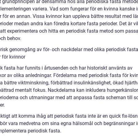
tt grundprincipen är densamma hos alla periodiska fasta metode
lementeringen variera. Vad som fungerar för en kvinna kanske i
r för en annan. Vissa kvinnor kan uppleva bättre resultat med lä
rioder medan andra kan föredra kortare fasta perioder. Det är vik
 att experimentera och hitta en periodisk fasta metod som passa
 och behov.
orisk genomgång av för- och nackdelar med olika periodisk fast
 för kvinnor
k fasta har funnits i årtusenden och har historiskt använts av
or av olika anledningar. Fördelarna med periodisk fasta för kvi
a bättre viktminskning, förbättrad insulinkänslighet, ökad hjärt
bättrad mentalt fokus. Nackdelarna kan inkludera hungerkänslo
erioderna och utmaningar med att anpassa fasta scheman till s
er.
iktigt att komma ihåg att periodisk fasta inte är en quick fix-lös
 bör vara medvetna om sina egna hälsomål och begränsningar 
implementera periodisk fasta.