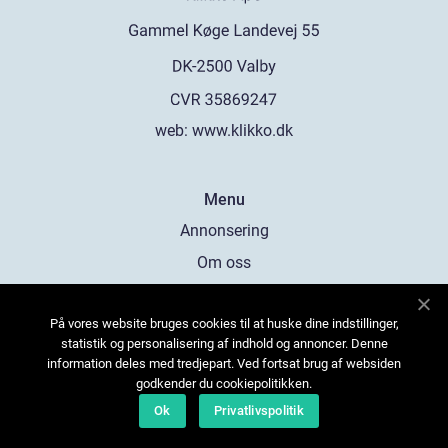
web:
www.klikko.dk
Menu
Annonsering
Om oss
Cookies
På vores website bruges cookies til at huske dine indstillinger,
Kontakta oss
statistik og personalisering af indhold og annoncer. Denne
Sitemap
information deles med tredjepart. Ved fortsat brug af websiden
godkender du cookiepolitikken.
Ok
Privatlivspolitik