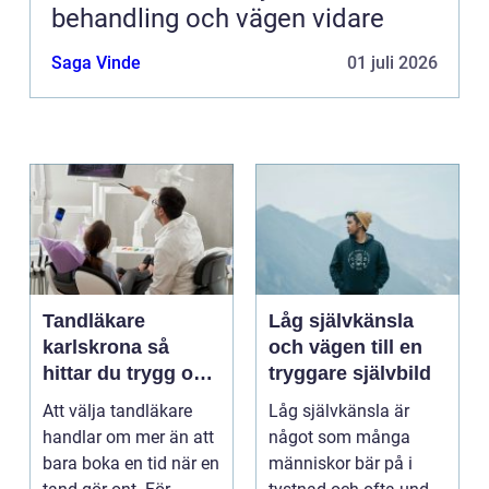
behandling och vägen vidare
Saga Vinde
01 juli 2026
Tandläkare
Låg självkänsla
karlskrona så
och vägen till en
hittar du trygg och
tryggare självbild
långsiktig
Att välja tandläkare
Låg självkänsla är
tandvård
handlar om mer än att
något som många
bara boka en tid när en
människor bär på i