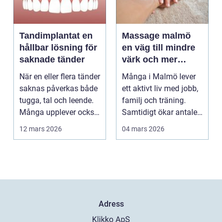
Tandimplantat en
Massage malmö
hållbar lösning för
en väg till mindre
saknade tänder
värk och mer
vardagslugn
När en eller flera tänder
Många i Malmö lever
saknas påverkas både
ett aktivt liv med jobb,
tugga, tal och leende.
familj och träning.
Många upplever också
Samtidigt ökar antalet
en osäker...
som söker hj...
12 mars 2026
04 mars 2026
Adress