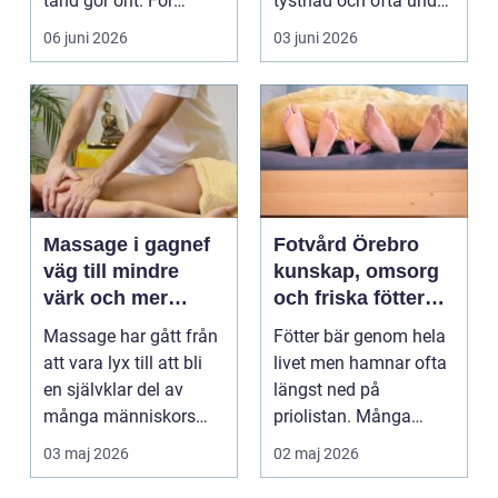
tand gör ont. För
tystnad och ofta under
många är tandvå...
lång tid. Många
06 juni 2026
03 juni 2026
uppleve...
Massage i gagnef
Fotvård Örebro
väg till mindre
kunskap, omsorg
värk och mer
och friska fötter
vardagsenergi
året runt
Massage har gått från
Fötter bär genom hela
att vara lyx till att bli
livet men hamnar ofta
en självklar del av
längst ned på
många människors
priolistan. Många
hälsa och varda...
väntar tills problemen
03 maj 2026
02 maj 2026
b...