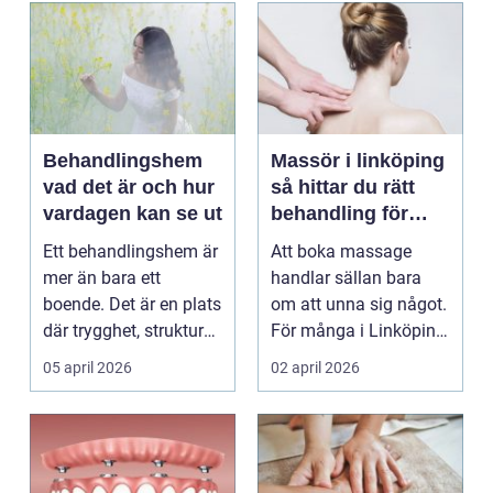
Behandlingshem
Massör i linköping
vad det är och hur
så hittar du rätt
vardagen kan se ut
behandling för
kropp och hälsa
Ett behandlingshem är
Att boka massage
mer än bara ett
handlar sällan bara
boende. Det är en plats
om att unna sig något.
där trygghet, struktur
För många i Linköping
och professione...
har regelbunden ma...
05 april 2026
02 april 2026