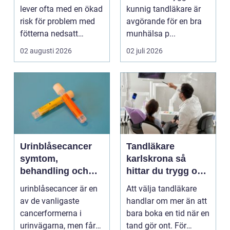
lever ofta med en ökad
kunnig tandläkare är
risk för problem med
avgörande för en bra
fötterna nedsatt
munhälsa p...
känsel, sämre bl...
02 augusti 2026
02 juli 2026
Urinblåsecancer
Tandläkare
symtom,
karlskrona så
behandling och
hittar du trygg och
vägen vidare
långsiktig
urinblåsecancer är en
Att välja tandläkare
tandvård
av de vanligaste
handlar om mer än att
cancerformerna i
bara boka en tid när en
urinvägarna, men får
tand gör ont. För