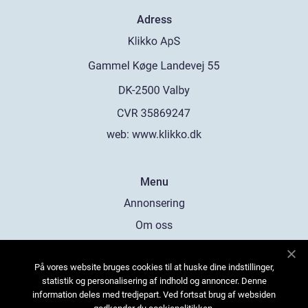
Adress
web:
www.klikko.dk
Menu
Annonsering
Om oss
Cookies
På vores website bruges cookies til at huske dine indstillinger,
Kontakta oss
statistik og personalisering af indhold og annoncer. Denne
Sitemap
information deles med tredjepart. Ved fortsat brug af websiden