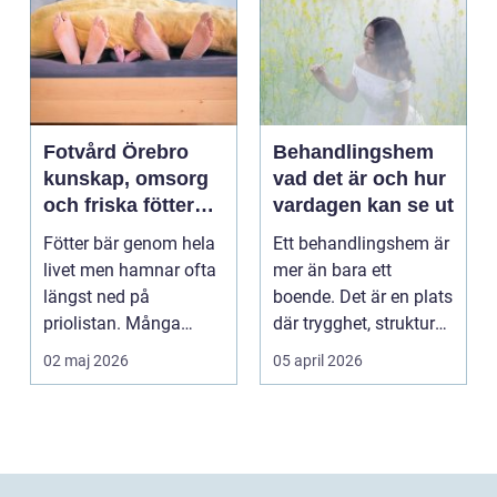
Fotvård Örebro
Behandlingshem
kunskap, omsorg
vad det är och hur
och friska fötter
vardagen kan se ut
året runt
Fötter bär genom hela
Ett behandlingshem är
livet men hamnar ofta
mer än bara ett
längst ned på
boende. Det är en plats
priolistan. Många
där trygghet, struktur
väntar tills problemen
och professione...
02 maj 2026
05 april 2026
b...