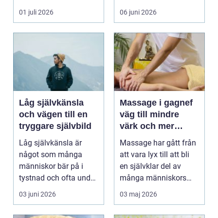
ofta mindre
många är tandvå...
01 juli 2026
06 juni 2026
uppmärksamh...
Låg självkänsla
Massage i gagnef
och vägen till en
väg till mindre
tryggare självbild
värk och mer
vardagsenergi
Låg självkänsla är
Massage har gått från
något som många
att vara lyx till att bli
människor bär på i
en självklar del av
tystnad och ofta under
många människors
lång tid. Många
hälsa och varda...
03 juni 2026
03 maj 2026
uppleve...