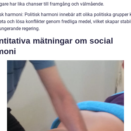
are har lika chanser till framgång och välmående.
isk harmoni: Politisk harmoni innebär att olika politiska grupper
a och lösa konflikter genom fredliga medel, vilket skapar stabil
fungerande regering.
titativa mätningar om social
moni