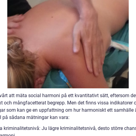
vårt att mäta social harmoni på ett kvantitativt sätt, eftersom det
t och mångfacetterat begrepp. Men det finns vissa indikatorer 
ar som kan ge en uppfattning om hur harmoniskt ett samhälle ä
 på sådana mätningar kan vara:
 kriminalitetsnivå: Ju lägre kriminalitetsnivå, desto större chans 
harmoni.