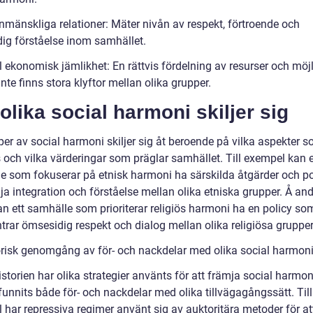
nmänskliga relationer: Mäter nivån av respekt, förtroende och
ig förståelse inom samhället.
 ekonomisk jämlikhet: En rättvis fördelning av resurser och möjl
inte finns stora klyftor mellan olika grupper.
olika social harmoni skiljer sig
per av social harmoni skiljer sig åt beroende på vilka aspekter 
 och vilka värderingar som präglar samhället. Till exempel kan e
e som fokuserar på etnisk harmoni ha särskilda åtgärder och pol
ja integration och förståelse mellan olika etniska grupper. Å an
an ett samhälle som prioriterar religiös harmoni ha en policy so
rar ömsesidig respekt och dialog mellan olika religiösa grupper
orisk genomgång av för- och nackdelar med olika social harmon
storien har olika strategier använts för att främja social harmo
funnits både för- och nackdelar med olika tillvägagångssätt. Till
 har repressiva regimer använt sig av auktoritära metoder för a