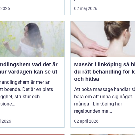
 2026
02 maj 2026
ingshem vad det är
Massör i linköping så hittar
hur vardagen kan se ut
du rätt behandling för 
och hälsa
ehandlingshem är mer än
tt boende. Det är en plats
Att boka massage handlar s
ygghet, struktur och
bara om att unna sig något. 
sione...
många i Linköping har
regelbunden ma...
l 2026
02 april 2026