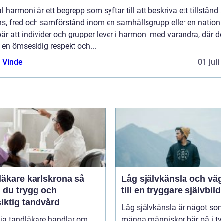
l harmoni är ett begrepp som syftar till att beskriva ett tillstånd
ns, fred och samförstånd inom en samhällsgrupp eller en nation
är att individer och grupper lever i harmoni med varandra, där d
 en ömsesidig respekt och...
 Vinde
01 jul
äkare karlskrona så
Låg självkänsla och vä
r du trygg och
till en tryggare självbild
iktig tandvård
Låg självkänsla är något so
lja tandläkare handlar om
många människor bär på i t