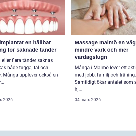
antat en hållbar
Massage malmö en väg till
ing för saknade tänder
mindre värk och mer
vardagslugn
 eller flera tänder saknas
as både tugga, tal och
Många i Malmö lever ett aktiv
e. Många upplever också en
med jobb, familj och träning.
...
Samtidigt ökar antalet som 
hj...
s 2026
04 mars 2026