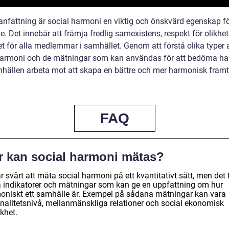
nfattning är social harmoni en viktig och önskvärd egenskap fö
. Det innebär att främja fredlig samexistens, respekt för olikhe
et för alla medlemmar i samhället. Genom att förstå olika typer 
harmoni och de mätningar som kan användas för att bedöma h
hällen arbeta mot att skapa en bättre och mer harmonisk framt
FAQ
r kan social harmoni mätas?
r svårt att mäta social harmoni på ett kvantitativt sätt, men det 
a indikatorer och mätningar som kan ge en uppfattning om hur
oniskt ett samhälle är. Exempel på sådana mätningar kan vara
inalitetsnivå, mellanmänskliga relationer och social ekonomisk
khet.