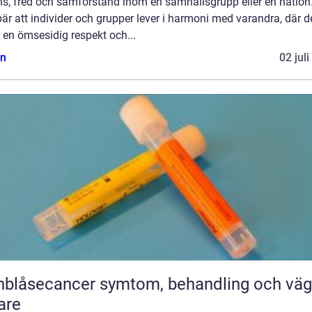
ns, fred och samförstånd inom en samhällsgrupp eller en nation
är att individer och grupper lever i harmoni med varandra, där d
 en ömsesidig respekt och...
n
02 jul
ecancer symtom, behandling och vägen
are