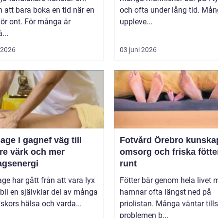
 att bara boka en tid när en
och ofta under lång tid. Må
ör ont. För många är
uppleve...
...
i 2026
03 juni 2026
 i gagnef väg till
Fotvård Örebro kunskap,
re värk och mer
omsorg och friska fötte
agsenergi
runt
e har gått från att vara lyx
Fötter bär genom hela livet 
tt bli en självklar del av många
hamnar ofta längst ned på
kors hälsa och varda...
priolistan. Många väntar tills
problemen b...