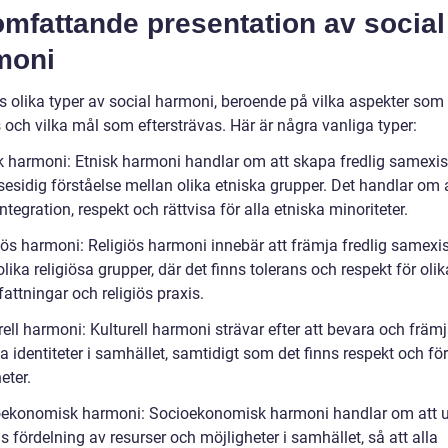
mfattande presentation av social
moni
ns olika typer av social harmoni, beroende på vilka aspekter som
 och vilka mål som eftersträvas. Här är några vanliga typer:
sk harmoni: Etnisk harmoni handlar om att skapa fredlig samexi
esidig förståelse mellan olika etniska grupper. Det handlar om 
ntegration, respekt och rättvisa för alla etniska minoriteter.
giös harmoni: Religiös harmoni innebär att främja fredlig samexi
lika religiösa grupper, där det finns tolerans och respekt för olik
attningar och religiös praxis.
rell harmoni: Kulturell harmoni strävar efter att bevara och främj
la identiteter i samhället, samtidigt som det finns respekt och fö
eter.
oekonomisk harmoni: Socioekonomisk harmoni handlar om att 
is fördelning av resurser och möjligheter i samhället, så att alla