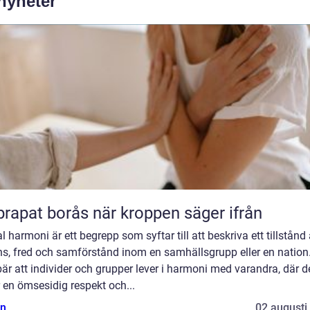
 nyheter
Naprapat borås när kroppen säger ifrån
l harmoni är ett begrepp som syftar till att beskriva ett tillstånd
ns, fred och samförstånd inom en samhällsgrupp eller en nation
är att individer och grupper lever i harmoni med varandra, där d
 en ömsesidig respekt och...
n
02 augusti