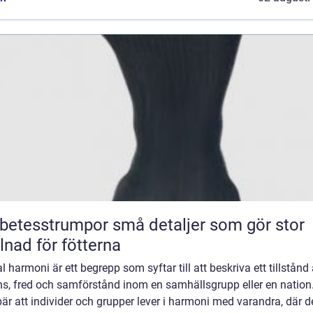
sstrumpor små detaljer som gör stor
llnad för fötterna
l harmoni är ett begrepp som syftar till att beskriva ett tillstånd
ns, fred och samförstånd inom en samhällsgrupp eller en nation
är att individer och grupper lever i harmoni med varandra, där d