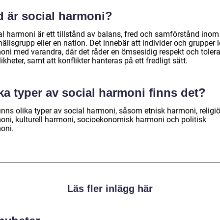
d är social harmoni?
al harmoni är ett tillstånd av balans, fred och samförstånd inom
llsgrupp eller en nation. Det innebär att individer och grupper l
oni med varandra, där det råder en ömsesidig respekt och toler
likheter, samt att konflikter hanteras på ett fredligt sätt.
ka typer av social harmoni finns det?
inns olika typer av social harmoni, såsom etnisk harmoni, religi
oni, kulturell harmoni, socioekonomisk harmoni och politisk
oni.
Läs fler inlägg här