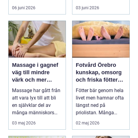
många är tandvå...
lång tid. Många
06 juni 2026
03 juni 2026
uppleve...
Massage i gagnef
Fotvård Örebro
väg till mindre
kunskap, omsorg
värk och mer
och friska fötter
vardagsenergi
året runt
Massage har gått från
Fötter bär genom hela
att vara lyx till att bli
livet men hamnar ofta
en självklar del av
längst ned på
många människors
priolistan. Många
hälsa och varda...
väntar tills problemen
03 maj 2026
02 maj 2026
b...