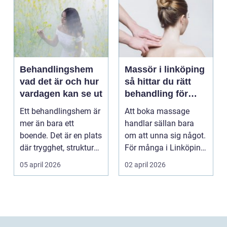
Behandlingshem
Massör i linköping
vad det är och hur
så hittar du rätt
vardagen kan se ut
behandling för
kropp och hälsa
Ett behandlingshem är
Att boka massage
mer än bara ett
handlar sällan bara
boende. Det är en plats
om att unna sig något.
där trygghet, struktur
För många i Linköping
och professione...
har regelbunden ma...
05 april 2026
02 april 2026