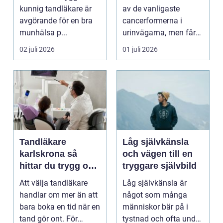
kunnig tandläkare är
av de vanligaste
avgörande för en bra
cancerformerna i
munhälsa p...
urinvägarna, men får
ofta mindre
02 juli 2026
01 juli 2026
uppmärksamh...
Tandläkare
Låg självkänsla
karlskrona så
och vägen till en
hittar du trygg och
tryggare självbild
långsiktig
Att välja tandläkare
Låg självkänsla är
tandvård
handlar om mer än att
något som många
bara boka en tid när en
människor bär på i
tand gör ont. För
tystnad och ofta under