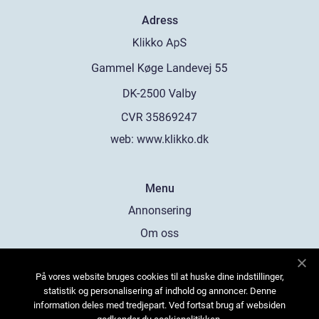
Adress
web:
www.klikko.dk
Menu
Annonsering
Om oss
Cookies
På vores website bruges cookies til at huske dine indstillinger,
Kontakta oss
statistik og personalisering af indhold og annoncer. Denne
Sitemap
information deles med tredjepart. Ved fortsat brug af websiden