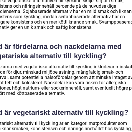
ika vegetariska alternativen till kyckling skiljer sig åt i smak,
istens och näringsinnehåll beroende på de huvudsakliga
edienserna. Sojabaserade alternativ har en mild smak och likna
istens som kyckling, medan seitanbaserade alternativ har en
igare konsistens och en mer köttliknande smak. Svamppbasera
nativ ger en unik smak och saftig konsistens.
d är fördelarna och nackdelarna med
etariska alternativ till kyckling?
larna med vegetariska alternativ till kyckling inkluderar minska
nde för djur, minskad miljöbelastning, mångfaldig smak- och
urval, samt potentiella hälsofördelar genom att minska intaget a
t fett och kolesterol. Nackdelar kan vara risken för allergiska
ioner, högt natrium- eller sockerinnehåll, samt eventuellt högre p
ört med köttbaserade alternativ.
 är vegetariskt alternativ till kyckling?
ariskt alternativ till kyckling är en kategori matprodukter som
rliknar smaken, konsistensen och näringsinnehållet hos kyckling