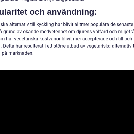
ularitet och användning:
ska alternativ till kyckling har blivit alltmer populära de senaste
på grund av ökande medvetenhet om djurens välfärd och miljöfrå
m har vegetariska kostvanor blivit mer accepterade och till oc
. Detta har resulterat i ett större utbud av vegetariska alternativ t
g på marknaden.