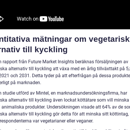
titativa mätningar om vegetarisk
rnativ till kyckling
en rapport från Future Market Insights beräknas försäljningen av
ska alternativ till kyckling att växa med en årlig tillväxttakt på 5
2021 och 2031. Detta tyder på att efterfrågan på dessa produkte
erligt på marknaden.
en studie utförd av Mintel, en marknadsundersökningsfirma, har
ska alternativ till kyckling även lockat köttätare som vill minska 
v animaliska produkter. Undersökningen visade att 64% av de so
ska alternativ till kyckling gör detta för att minska sitt köttinta
respondenterna var vegetarianer eller veganer.