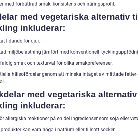
er med förbättrad smak, konsistens och näringsprofil.
elar med vegetariska alternativ ti
ling inkluderar:
t lidande för djur.
ad miljöbelastning jämfört med konventionell kycklinguppfödni
aldig smak och texturval för olika smakpreferenser.
tiella hälsofördelar genom att minska intaget av mättade fetter
ol.
delar med vegetariska alternativ t
ling inkluderar:
ör allergiska reaktioner på en del ingredienser som soja eller vet
produkter kan vara höga i natrium eller tillsatt socker.