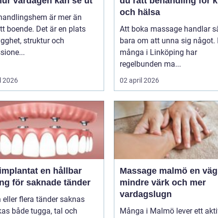
hur vardagen kan se ut
du rätt behandling för 
och hälsa
ehandlingshem är mer än
tt boende. Det är en plats
Att boka massage handlar s
ygghet, struktur och
bara om att unna sig något. 
sione...
många i Linköping har
regelbunden ma...
l 2026
02 april 2026
antat en hållbar
Massage malmö en väg till
ing för saknade tänder
mindre värk och mer
vardagslugn
 eller flera tänder saknas
as både tugga, tal och
Många i Malmö lever ett aktiv