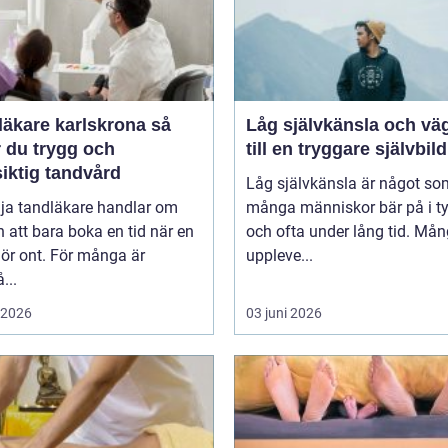
äkare karlskrona så
Låg självkänsla och vä
r du trygg och
till en tryggare självbild
iktig tandvård
Låg självkänsla är något so
lja tandläkare handlar om
många människor bär på i t
 att bara boka en tid när en
och ofta under lång tid. Må
ör ont. För många är
uppleve...
...
i 2026
03 juni 2026