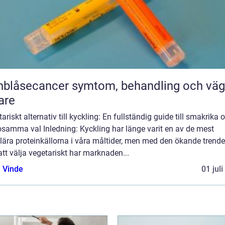
ecancer symtom, behandling och vägen
are
ariskt alternativ till kyckling: En fullständig guide till smakrika 
osamma val Inledning: Kyckling har länge varit en av de mest
lära proteinkällorna i våra måltider, men med den ökande trend
tt välja vegetariskt har marknaden...
 Vinde
01 jul