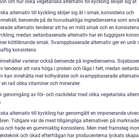
on om hur olika vegetariska alternativ till kyckling skiljer sig åt
ska alternativ till kyckling skiljer sig åt i smak, konsistens och
innehåll, beroende på de huvudsakliga ingredienserna som anv
erade alternativ tenderar att ha en mild smak och en konsisten
kyckling, medan seitanbaserade alternativ har en tuggigare konsi
mer köttliknande smak. Svamppbaserade alternativ ger en unik
saftig konsistens.
innehåller varierar också beroende på ingredienserna. Sojabase
iv tenderar att vara höga i protein och låga i fett, medan seitan
tiv kan innehålla mer kolhydrater och svamppbaserade alternati
 en rad olika vitaminer och mineraler.
k genomgång av för- och nackdelar med olika vegetariska alternat
g
iska alternativ till kyckling har genomgått en imponerande utvec
ren. Tidigare var de mest tillgängliga alternativen på marknad
a och hade en gummiaktig konsistens. Men med framsteg ino
elsteknik och ökad efterfrågan har producenterna lyckats skapa