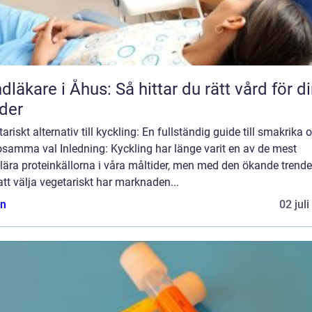
dläkare i Åhus: Så hittar du rätt vård för d
der
ariskt alternativ till kyckling: En fullständig guide till smakrika 
osamma val Inledning: Kyckling har länge varit en av de mest
lära proteinkällorna i våra måltider, men med den ökande trend
tt välja vegetariskt har marknaden...
n
02 jul