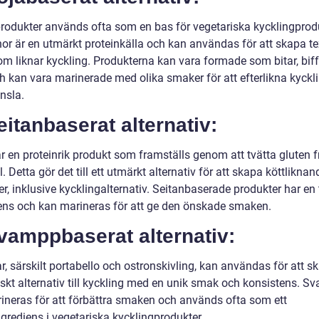
rodukter används ofta som en bas för vegetariska kycklingprodu
or är en utmärkt proteinkälla och kan användas för att skapa te
m liknar kyckling. Produkterna kan vara formade som bitar, biffa
ch kan vara marinerade med olika smaker för att efterlikna kyckl
nsla.
eitanbaserat alternativ:
r en proteinrik produkt som framställs genom att tvätta gluten f
. Detta gör det till ett utmärkt alternativ för att skapa köttliknan
r, inklusive kycklingalternativ. Seitanbaserade produkter har en
ens och kan marineras för att ge den önskade smaken.
vamppbaserat alternativ:
 särskilt portabello och ostronskivling, kan användas för att sk
iskt alternativ till kyckling med en unik smak och konsistens. 
ineras för att förbättra smaken och används ofta som ett
grediens i vegetariska kycklingprodukter.