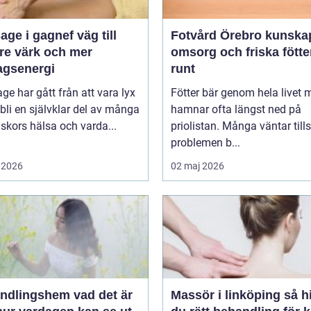
 i gagnef väg till
Fotvård Örebro kunskap,
re värk och mer
omsorg och friska fötte
agsenergi
runt
e har gått från att vara lyx
Fötter bär genom hela livet 
tt bli en självklar del av många
hamnar ofta längst ned på
kors hälsa och varda...
priolistan. Många väntar tills
problemen b...
 2026
02 maj 2026
ingshem vad det är
Massör i linköping så hittar