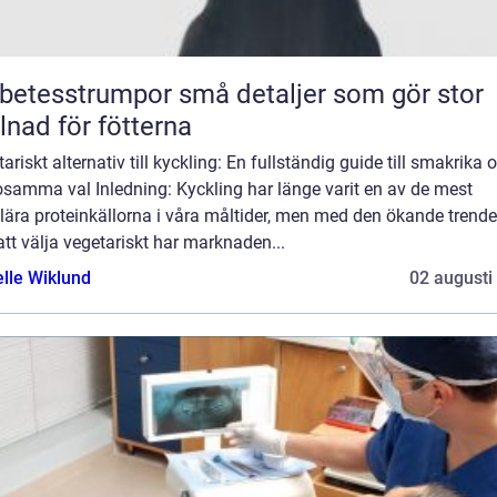
sstrumpor små detaljer som gör stor
llnad för fötterna
ariskt alternativ till kyckling: En fullständig guide till smakrika 
osamma val Inledning: Kyckling har länge varit en av de mest
lära proteinkällorna i våra måltider, men med den ökande trend
tt välja vegetariskt har marknaden...
elle Wiklund
02 augusti